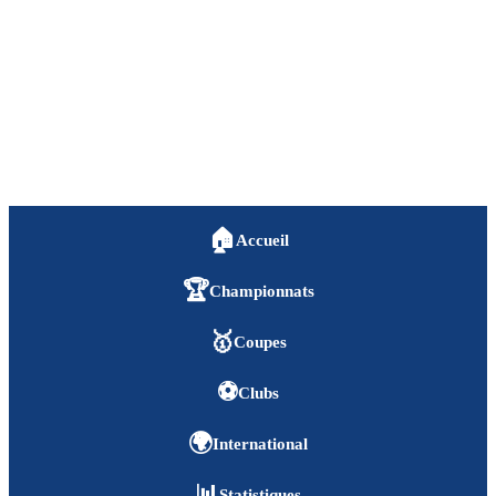
🏠
Accueil
🏆
Championnats
🥇
Coupes
⚽
Clubs
🌍
International
📊
Statistiques