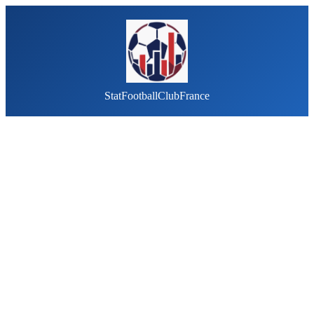
StatFootballClubFrance