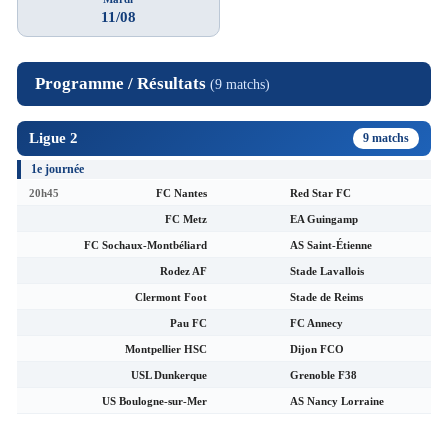
11/08
Programme / Résultats
(9 matchs)
Ligue 2
9 matchs
1e journée
20h45
FC Nantes
Red Star FC
FC Metz
EA Guingamp
FC Sochaux-Montbéliard
AS Saint-Étienne
Rodez AF
Stade Lavallois
Clermont Foot
Stade de Reims
Pau FC
FC Annecy
Montpellier HSC
Dijon FCO
USL Dunkerque
Grenoble F38
US Boulogne-sur-Mer
AS Nancy Lorraine