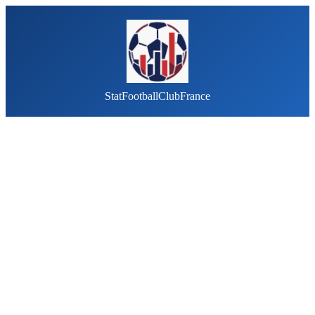
StatFootballClubFrance