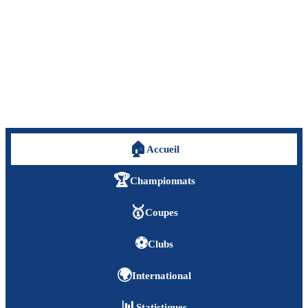
🏠
Accueil
🏆
Championnats
🥇
Coupes
⚽
Clubs
🌍
International
📊
Statistiques