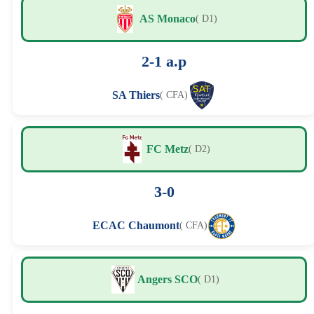
AS Monaco
( D1)
2-1 a.p
SA Thiers
( CFA)
FC Metz
( D2)
3-0
ECAC Chaumont
( CFA)
Angers SCO
( D1)