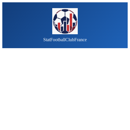
StatFootballClubFrance