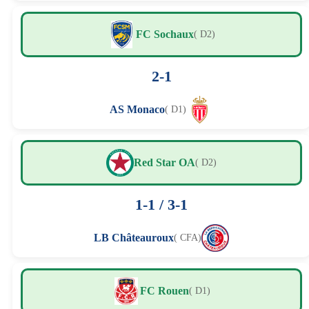
FC Sochaux
( D2)
2-1
AS Monaco
( D1)
Red Star OA
( D2)
1-1 / 3-1
LB Châteauroux
( CFA)
FC Rouen
( D1)