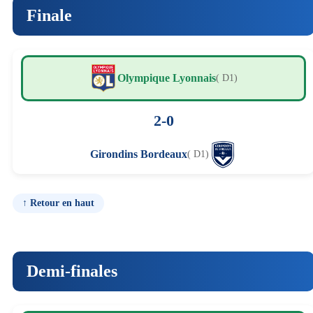
Finale
Olympique Lyonnais
( D1)
2-0
Girondins Bordeaux
( D1)
↑ Retour en haut
Demi-finales