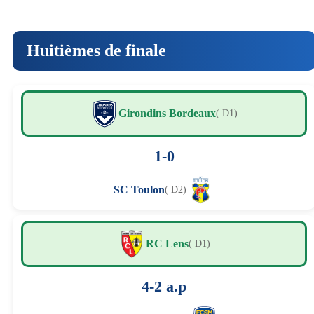
Huitièmes de finale
Girondins Bordeaux
( D1)
1-0
SC Toulon
( D2)
RC Lens
( D1)
4-2 a.p