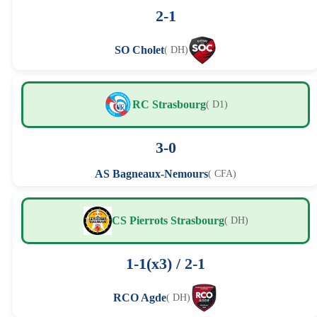
2-1
SO Cholet
( DH)
RC Strasbourg
( D1)
3-0
AS Bagneaux-Nemours
( CFA)
CS Pierrots Strasbourg
( DH)
1-1(x3) / 2-1
RCO Agde
( DH)