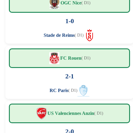
OGC Nice
( D1)
1-0
Stade de Reims
( D1)
FC Rouen
( D1)
2-1
RC Paris
( D1)
US Valenciennes Anzin
( D1)
2-0