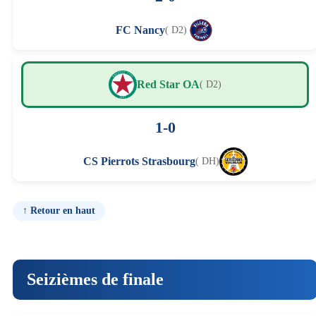
FC Nancy
( D2)
Red Star OA
( D2)
1-0
CS Pierrots Strasbourg
( DH)
↑ Retour en haut
Seizièmes de finale