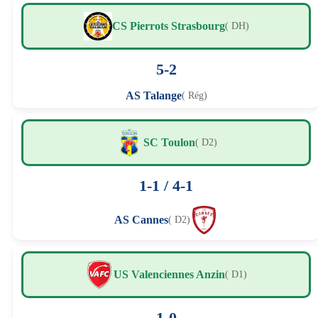
CS Pierrots Strasbourg
( DH)
5-2
AS Talange
( Rég)
SC Toulon
( D2)
1-1 / 4-1
AS Cannes
( D2)
US Valenciennes Anzin
( D1)
1-0