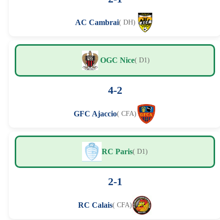
AC Cambrai
( DH)
OGC Nice
( D1)
4-2
GFC Ajaccio
( CFA)
RC Paris
( D1)
2-1
RC Calais
( CFA)