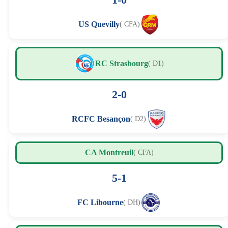
US Quevilly
( CFA)
RC Strasbourg
( D1)
2-0
RCFC Besançon
( D2)
CA Montreuil
( CFA)
5-1
FC Libourne
( DH)