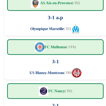
AS Aix-en-Provence
( D2)
3-1 a.p
Olympique Marseille
( D2)
FC Mulhouse
( CFA)
3-1
US Blanzy-Montceau
( DH)
FC Nancy
( D2)
2-1