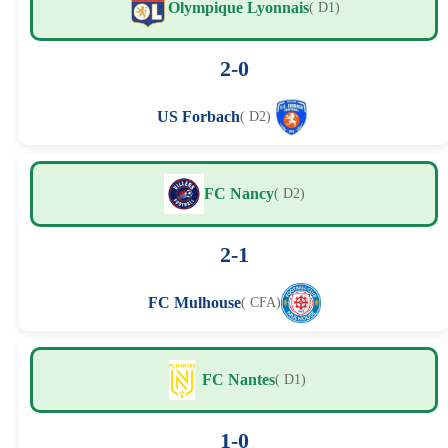
Olympique Lyonnais
( D1)
2-0
US Forbach
( D2)
FC Nancy
( D2)
2-1
FC Mulhouse
( CFA)
FC Nantes
( D1)
1-0