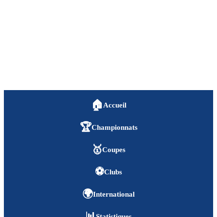
🏠
Accueil
🏆
Championnats
🥇
Coupes
⚽
Clubs
🌍
International
📊
Statistiques