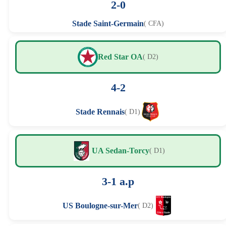
2-0
Stade Saint-Germain
( CFA)
Red Star OA
( D2)
4-2
Stade Rennais
( D1)
UA Sedan-Torcy
( D1)
3-1 a.p
US Boulogne-sur-Mer
( D2)