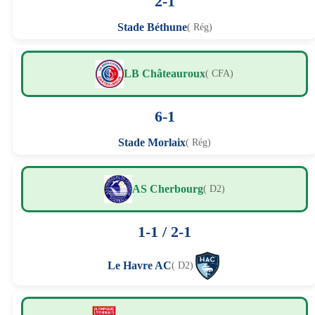
2-1
Stade Béthune
( Rég)
LB Châteauroux
( CFA)
6-1
Stade Morlaix
( Rég)
AS Cherbourg
( D2)
1-1 / 2-1
Le Havre AC
( D2)