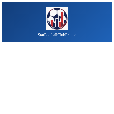
StatFootballClubFrance