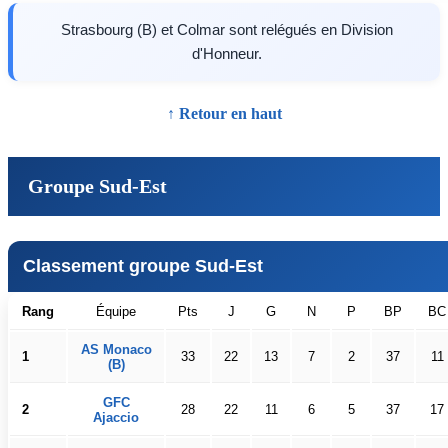
Strasbourg (B) et Colmar sont relégués en Division
d'Honneur.
↑ Retour en haut
Groupe Sud-Est
Classement groupe Sud-Est
Rang
Équipe
Pts
J
G
N
P
BP
BC
AS Monaco
1
33
22
13
7
2
37
11
(B)
GFC
2
28
22
11
6
5
37
17
Ajaccio