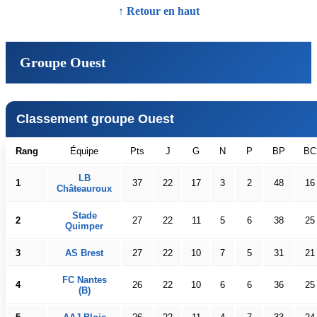
↑ Retour en haut
Groupe Ouest
Classement groupe Ouest
Rang
Équipe
Pts
J
G
N
P
BP
BC
LB
1
37
22
17
3
2
48
16
Châteauroux
Stade
2
27
22
11
5
6
38
25
Quimper
3
AS Brest
27
22
10
7
5
31
21
FC Nantes
4
26
22
10
6
6
36
25
(B)