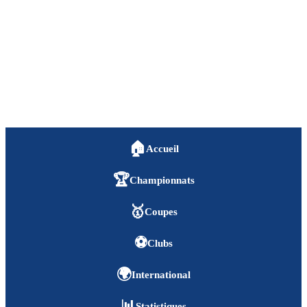
🏠
Accueil
🏆
Championnats
🥇
Coupes
⚽
Clubs
🌍
International
📊
Statistiques