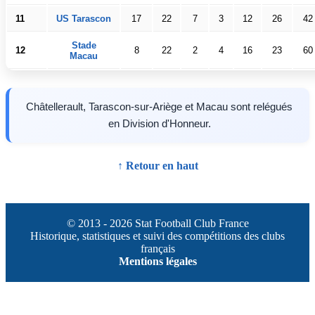
11
US Tarascon
17
22
7
3
12
26
42
Stade
12
8
22
2
4
16
23
60
Macau
Châtellerault, Tarascon-sur-Ariège et Macau sont relégués
en Division d'Honneur.
↑ Retour en haut
© 2013 - 2026 Stat Football Club France
Historique, statistiques et suivi des compétitions des clubs
français
Mentions légales