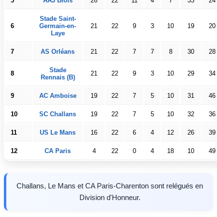
5
AAJ Blois
26
22
11
4
7
33
24
Stade Saint-
6
Germain-en-
21
22
9
3
10
19
20
Laye
7
AS Orléans
21
22
7
7
8
30
28
Stade
8
21
22
9
3
10
29
34
Rennais (B)
9
AC Amboise
19
22
7
5
10
31
46
10
SC Challans
19
22
7
5
10
32
36
11
US Le Mans
16
22
6
4
12
26
39
12
CA Paris
4
22
0
4
18
10
49
Challans, Le Mans et CA Paris-Charenton sont relégués en
Division d'Honneur.