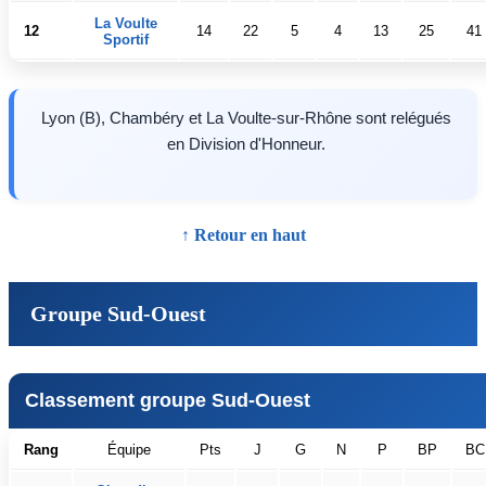
La Voulte
12
14
22
5
4
13
25
41
Sportif
Lyon (B), Chambéry et La Voulte-sur-Rhône sont relégués
en Division d'Honneur.
↑ Retour en haut
Groupe Sud-Ouest
Classement groupe Sud-Ouest
Rang
Équipe
Pts
J
G
N
P
BP
BC