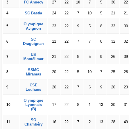
3
FC Annecy
27
22
10
7
5
30
22
4
SC Bastia
24
22
7
10
5
21
21
Olympique
5
23
22
9
5
8
33
30
Avignon
SC
6
21
22
7
7
8
32
32
Draguignan
US
7
21
22
8
5
9
26
39
Montélimar
SSMC
8
20
22
5
10
7
25
28
Miramas
CSE
9
20
22
7
6
9
20
23
Louhans
Olympique
10
Lyonnais
17
22
8
1
13
30
31
(B)
SO
11
16
22
7
2
13
28
49
Chambéry