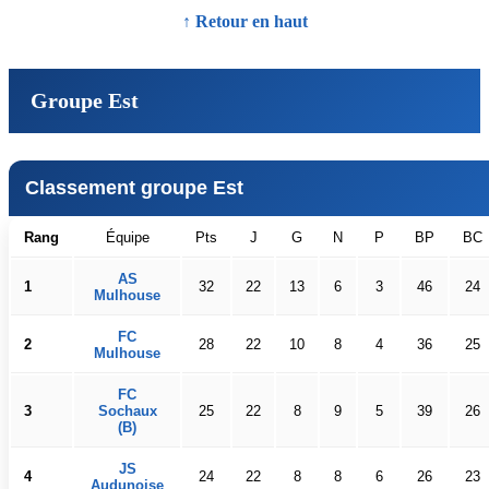
↑ Retour en haut
Groupe Est
Classement groupe Est
Rang
Équipe
Pts
J
G
N
P
BP
BC
AS
1
32
22
13
6
3
46
24
Mulhouse
FC
2
28
22
10
8
4
36
25
Mulhouse
FC
3
Sochaux
25
22
8
9
5
39
26
(B)
JS
4
24
22
8
8
6
26
23
Audunoise