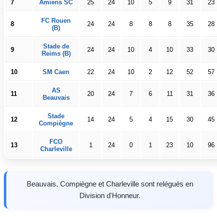
7
Amiens SC
25
24
10
5
9
31
23
FC Rouen
8
24
24
8
8
8
35
28
(B)
Stade de
9
24
24
10
4
10
33
30
Reims (B)
10
SM Caen
22
24
10
2
12
52
57
AS
11
20
24
7
6
11
31
36
Beauvais
Stade
12
14
24
5
4
15
30
45
Compiègne
FCO
13
1
24
0
1
23
10
96
Charleville
Beauvais, Compiègne et Charleville sont relégués en
Division d'Honneur.