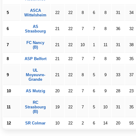
ASCA
5
22
22
8
6
8
31
34
Wittelsheim
AS
6
21
22
7
7
8
36
32
Strasbourg
FC Nancy
7
21
22
10
1
11
31
38
(B)
8
ASP Belfort
21
22
7
7
8
30
35
UL
9
Moyeuvre-
21
22
8
5
9
33
37
Grande
10
AS Mutzig
20
22
7
6
9
28
23
RC
11
Strasbourg
19
22
7
5
10
31
35
(B)
12
SR Colmar
10
22
2
6
14
20
55