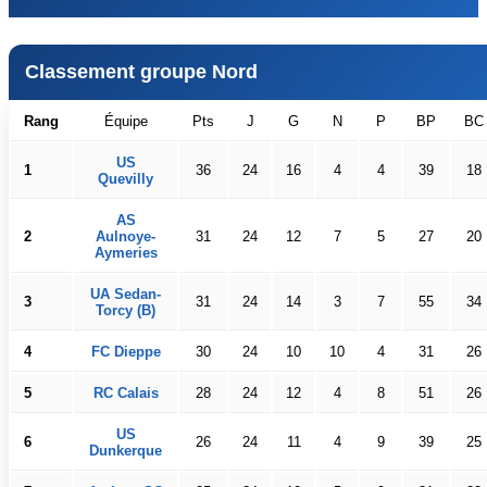
Classement groupe Nord
Rang
Équipe
Pts
J
G
N
P
BP
BC
US
1
36
24
16
4
4
39
18
Quevilly
AS
2
Aulnoye-
31
24
12
7
5
27
20
Aymeries
UA Sedan-
3
31
24
14
3
7
55
34
Torcy (B)
4
FC Dieppe
30
24
10
10
4
31
26
5
RC Calais
28
24
12
4
8
51
26
US
6
26
24
11
4
9
39
25
Dunkerque