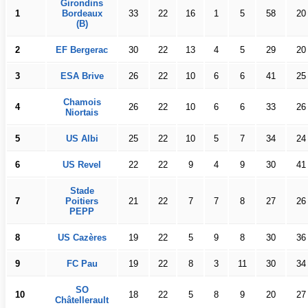
Girondins
1
Bordeaux
33
22
16
1
5
58
20
(B)
2
EF Bergerac
30
22
13
4
5
29
20
3
ESA Brive
26
22
10
6
6
41
25
Chamois
4
26
22
10
6
6
33
26
Niortais
5
US Albi
25
22
10
5
7
34
24
6
US Revel
22
22
9
4
9
30
41
Stade
7
Poitiers
21
22
7
7
8
27
26
PEPP
8
US Cazères
19
22
5
9
8
30
36
9
FC Pau
19
22
8
3
11
30
34
SO
10
18
22
5
8
9
20
27
Châtellerault