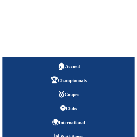
🏠
Accueil
🏆
Championnats
🥇
Coupes
⚽
Clubs
🌍
International
📊
Statistiques