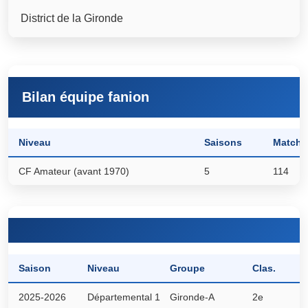
District de la Gironde
Bilan équipe fanion
Niveau
Saisons
Matchs
CF Amateur (avant 1970)
5
114
Saison
Niveau
Groupe
Clas.
P
2025-2026
Départemental 1
Gironde-A
2e
4