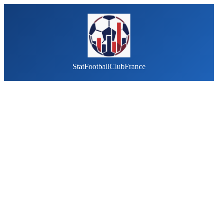
StatFootballClubFrance