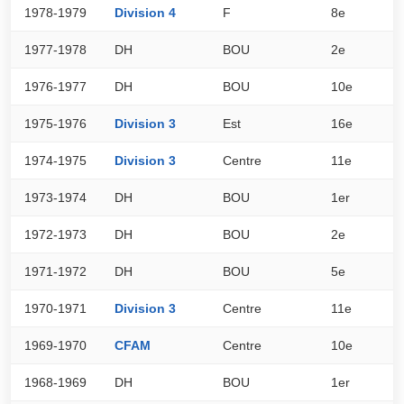
1978-1979
Division 4
F
8e
2
1977-1978
DH
BOU
2e
0
1976-1977
DH
BOU
10e
0
1975-1976
Division 3
Est
16e
1
1974-1975
Division 3
Centre
11e
2
1973-1974
DH
BOU
1er
0
1972-1973
DH
BOU
2e
0
1971-1972
DH
BOU
5e
0
1970-1971
Division 3
Centre
11e
2
1969-1970
CFAM
Centre
10e
2
1968-1969
DH
BOU
1er
0