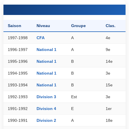
Saison
Niveau
Groupe
Clas.
P
1997-1998
CFA
A
4e
5
1996-1997
National 1
A
9e
4
1995-1996
National 1
B
14e
3
1994-1995
National 1
B
3e
4
1993-1994
National 1
B
15e
2
1992-1993
Division 3
Est
3e
3
1991-1992
Division 4
E
1er
3
1990-1991
Division 2
A
18e
2