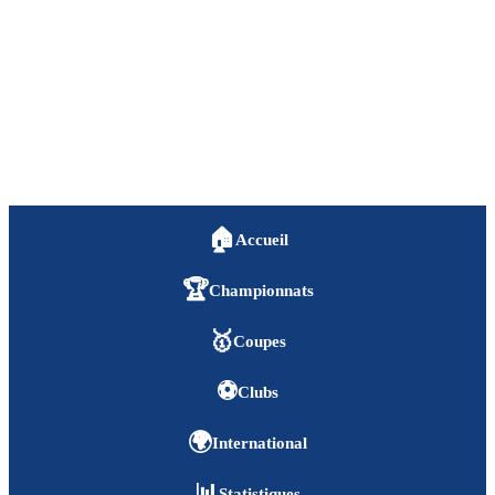
🏠
Accueil
🏆
Championnats
🥇
Coupes
⚽
Clubs
🌍
International
📊
Statistiques