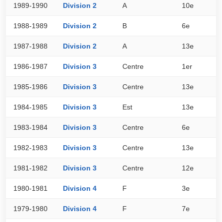
1989-1990
Division 2
A
10e
3
1988-1989
Division 2
B
6e
4
1987-1988
Division 2
A
13e
2
1986-1987
Division 3
Centre
1er
4
1985-1986
Division 3
Centre
13e
2
1984-1985
Division 3
Est
13e
2
1983-1984
Division 3
Centre
6e
3
1982-1983
Division 3
Centre
13e
2
1981-1982
Division 3
Centre
12e
2
1980-1981
Division 4
F
3e
3
1979-1980
Division 4
F
7e
2