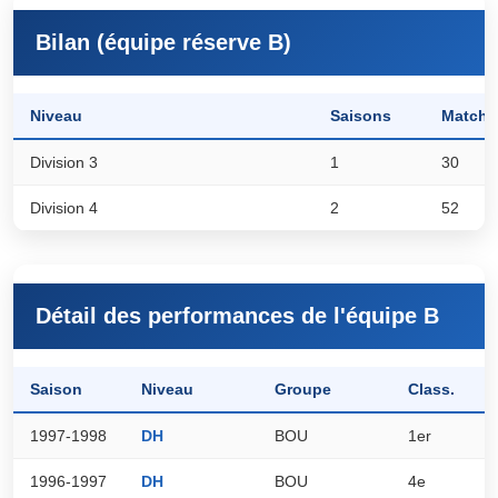
Bilan (équipe réserve B)
Niveau
Saisons
Matchs
Division 3
1
30
Division 4
2
52
Détail des performances de l'équipe B
Saison
Niveau
Groupe
Class.
P
1997-1998
DH
BOU
1er
9
1996-1997
DH
BOU
4e
6