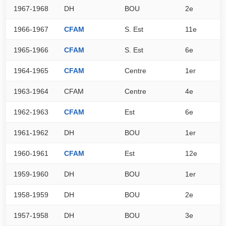
1967-1968
DH
BOU
2e
0
1966-1967
CFAM
S. Est
11e
1
1965-1966
CFAM
S. Est
6e
2
1964-1965
CFAM
Centre
1er
3
1963-1964
CFAM
Centre
4e
2
1962-1963
CFAM
Est
6e
2
1961-1962
DH
BOU
1er
0
1960-1961
CFAM
Est
12e
2
1959-1960
DH
BOU
1er
0
1958-1959
DH
BOU
2e
0
1957-1958
DH
BOU
3e
0