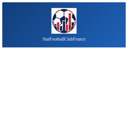
StatFootballClubFrance