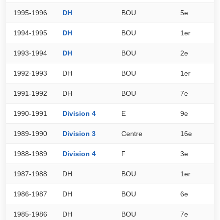
1995-1996
DH
BOU
5e
7
1994-1995
DH
BOU
1er
6
1993-1994
DH
BOU
2e
6
1992-1993
DH
BOU
1er
0
1991-1992
DH
BOU
7e
0
1990-1991
Division 4
E
9e
2
1989-1990
Division 3
Centre
16e
1
1988-1989
Division 4
F
3e
3
1987-1988
DH
BOU
1er
0
1986-1987
DH
BOU
6e
0
1985-1986
DH
BOU
7e
0