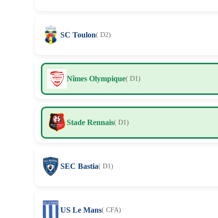
SC Toulon
( D2)
Nîmes Olympique
( D1)
Stade Rennais
( D1)
SEC Bastia
( D1)
US Le Mans
( CFA)