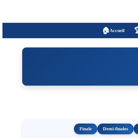
🏠

Accueil
Finale
Demi-finales