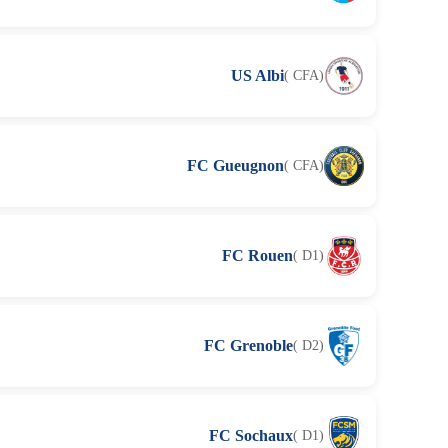
US Albi
( CFA)
FC Gueugnon
( CFA)
FC Rouen
( D1)
FC Grenoble
( D2)
FC Sochaux
( D1)