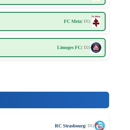
FC Metz
( D1)
Limoges FC
( D2)
RC Strasbourg
( D1)