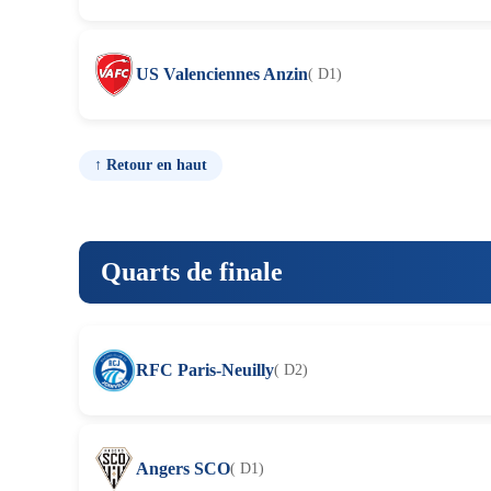
US Valenciennes Anzin
( D1)
↑ Retour en haut
Quarts de finale
RFC Paris-Neuilly
( D2)
Angers SCO
( D1)