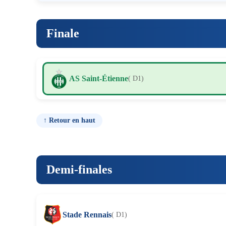
Finale
AS Saint-Étienne
( D1)
↑ Retour en haut
Demi-finales
Stade Rennais
( D1)