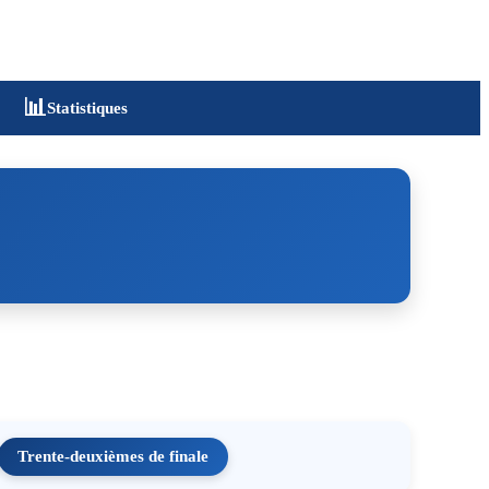
📊
Statistiques
Trente-deuxièmes de finale