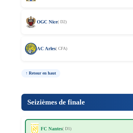
OGC Nice
( D2)
AC Arles
( CFA)
↑ Retour en haut
Seizièmes de finale
FC Nantes
( D1)