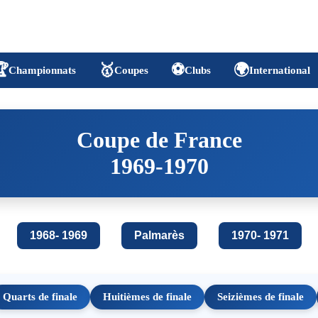

🥇
⚽
🌍
Championnats
Coupes
Clubs
International
Coupe de France
1969-1970
1968- 1969
Palmarès
1970- 1971
Quarts de finale
Huitièmes de finale
Seizièmes de finale