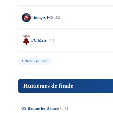
Limoges FC
( D2)
FC Metz
( D1)
↑ Retour en haut
Huitièmes de finale
US Baume-les-Dames
( CFA)