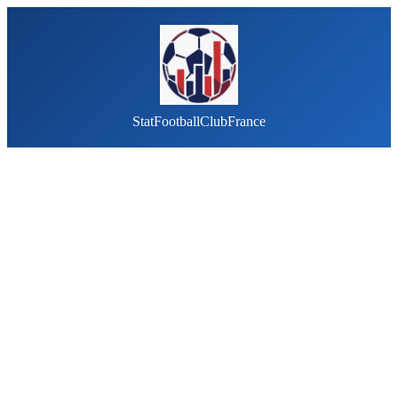
StatFootballClubFrance