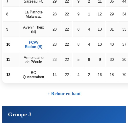
7
Sarzeau FC
29
22
9
2
11
36
44
La Patriote
8
28
22
9
1
12
29
34
Malansac
Avenir Theix
9
28
22
8
4
10
31
33
(B)
FCAV
10
28
22
8
4
10
40
37
Redon (B)
Armoricaine
11
23
22
5
8
9
30
30
de Péaule
BO
12
14
22
4
2
16
18
70
Questembert
↑ Retour en haut
Groupe J