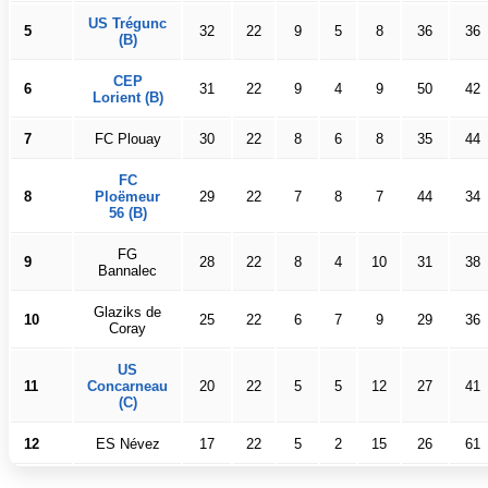
US Trégunc
5
32
22
9
5
8
36
36
(B)
CEP
6
31
22
9
4
9
50
42
Lorient (B)
7
FC Plouay
30
22
8
6
8
35
44
FC
8
Ploëmeur
29
22
7
8
7
44
34
56 (B)
FG
9
28
22
8
4
10
31
38
Bannalec
Glaziks de
10
25
22
6
7
9
29
36
Coray
US
11
Concarneau
20
22
5
5
12
27
41
(C)
12
ES Névez
17
22
5
2
15
26
61