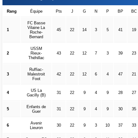
Rang
Équipe
Pts
J
G
N
P
BP
BC
FC Basse
Vilaine La
1
45
22
14
3
5
41
19
Roche-
Bernard
USSM
2
Rieux-
43
22
12
7
3
39
23
Théhillac
Ruffiac-
3
Malestroit
42
22
12
6
4
47
21
Foot
US La
4
31
22
9
4
9
28
27
Gacilly (B)
Enfants de
5
31
22
9
4
9
30
35
Guer
Avenir
6
30
22
9
3
10
37
33
Lieuron