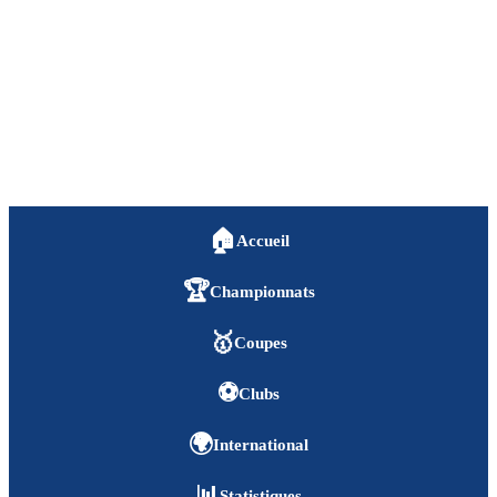
🏠
Accueil
🏆
Championnats
🥇
Coupes
⚽
Clubs
🌍
International
📊
Statistiques