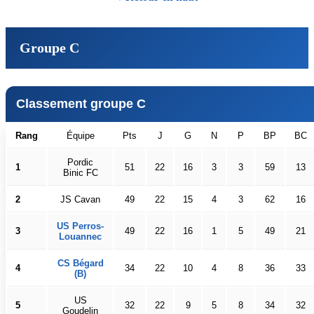
Groupe C
Classement groupe C
Rang
Équipe
Pts
J
G
N
P
BP
BC
Pordic
1
51
22
16
3
3
59
13
Binic FC
2
JS Cavan
49
22
15
4
3
62
16
US Perros-
3
49
22
16
1
5
49
21
Louannec
CS Bégard
4
34
22
10
4
8
36
33
(B)
US
5
32
22
9
5
8
34
32
Goudelin