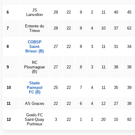
JS
6
29
22
9
2
11
40
45
Lanvollon
Entente du
7
28
22
8
4
10
37
62
Trieux
COBSP
8
Saint-
27
22
8
3
11
31
34
Brieuc (B)
RC
9
Ploumagoar
27
22
8
3
11
38
38
(B)
Stade
10
Paimpol
25
22
7
4
11
35
39
FC (B)
11
AS Graces
22
22
6
4
12
27
38
Goelo FC
12
Saint-Quay
3
22
1
1
20
15
92
Portrieux