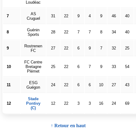
Loudéac
AS
7
31
22
9
4
9
46
40
Cruguel
Guénin
8
28
22
7
7
8
34
40
Sports
Rostrenen
9
27
22
6
9
7
32
25
FC
FC Centre
10
Bretagne
25
22
6
7
9
33
54
Plémet
ESG
11
24
22
6
6
10
27
43
Guégon
Stade
12
Pontivy
12
22
3
3
16
24
69
(C)
↑ Retour en haut