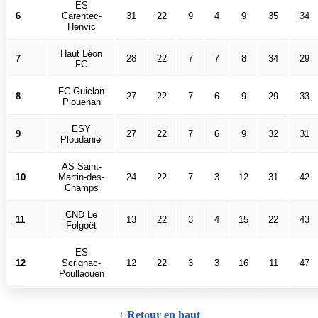
ES
6
Carentec-
31
22
9
4
9
35
34
Henvic
Haut Léon
7
28
22
7
7
8
34
29
FC
FC Guiclan
8
27
22
7
6
9
29
33
Plouénan
ESY
9
27
22
7
6
9
32
31
Ploudaniel
AS Saint-
10
Martin-des-
24
22
7
3
12
31
42
Champs
CND Le
11
13
22
3
4
15
22
43
Folgoët
ES
12
Scrignac-
12
22
3
3
16
11
47
Poullaouen
↑ Retour en haut