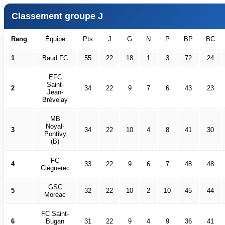
Classement groupe J
Rang
Équipe
Pts
J
G
N
P
BP
BC
1
Baud FC
55
22
18
1
3
72
24
EFC
Saint-
2
34
22
9
7
6
43
23
Jean-
Brévelay
MB
Noyal-
3
34
22
10
4
8
41
30
Pontivy
(B)
FC
4
33
22
9
6
7
48
48
Cléguerec
GSC
5
32
22
10
2
10
45
44
Moréac
FC Saint-
6
Bugan
31
22
9
4
9
36
41