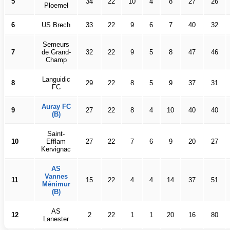
5
34
22
10
4
8
27
26
Ploemel
6
US Brech
33
22
9
6
7
40
32
Semeurs
7
de Grand-
32
22
9
5
8
47
46
Champ
Languidic
8
29
22
8
5
9
37
31
FC
Auray FC
9
27
22
8
4
10
40
40
(B)
Saint-
10
Efflam
27
22
7
6
9
20
27
Kervignac
AS
Vannes
11
15
22
4
4
14
37
51
Ménimur
(B)
AS
12
2
22
1
1
20
16
80
Lanester