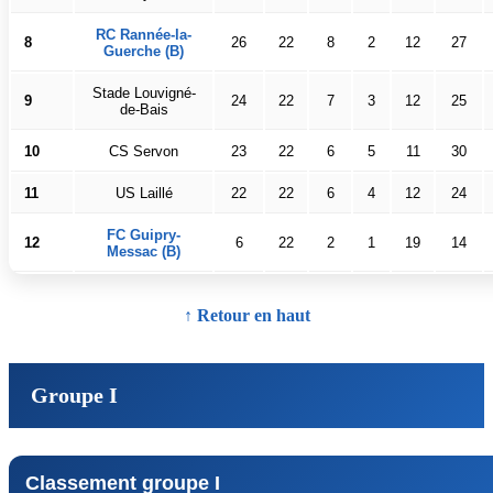
RC Rannée-la-
8
26
22
8
2
12
27
Guerche (B)
Stade Louvigné-
9
24
22
7
3
12
25
de-Bais
10
CS Servon
23
22
6
5
11
30
11
US Laillé
22
22
6
4
12
24
FC Guipry-
12
6
22
2
1
19
14
Messac (B)
↑ Retour en haut
Groupe I
Classement groupe I