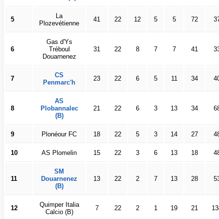
La
5
41
22
12
5
5
72
3
Plozevétienne
Gas d'Ys
6
Tréboul
31
22
8
7
7
41
3
Douarnenez
CS
7
23
22
6
5
11
34
4
Penmarc'h
AS
8
Plobannalec
21
22
6
3
13
34
6
(B)
9
Plonéour FC
18
22
5
3
14
27
4
10
AS Plomelin
15
22
3
6
13
18
4
SM
11
Douarnenez
13
22
2
7
13
28
5
(B)
Quimper Italia
12
7
22
2
1
19
21
13
Calcio (B)