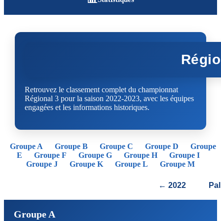
Régio
Retrouvez le classement complet du championnat
Régional 3 pour la saison 2022-2023, avec les équipes
engagées et les informations historiques.
Groupe A
Groupe B
Groupe C
Groupe D
Groupe
E
Groupe F
Groupe G
Groupe H
Groupe I
Groupe J
Groupe K
Groupe L
Groupe M
← 2022
Pa
Groupe A