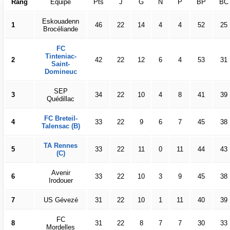
Rang
Équipe
Pts
J
G
N
P
BP
BC
Eskouadenn
1
46
22
14
4
4
52
25
Brocéliande
FC
Tinteniac-
2
42
22
12
6
4
53
31
Saint-
Domineuc
SEP
3
34
22
10
4
8
41
39
Quédillac
FC Breteil-
4
33
22
9
6
7
45
38
Talensac (B)
TA Rennes
5
33
22
11
0
11
44
43
(C)
Avenir
6
33
22
10
3
9
45
38
Irodouer
7
US Gévezé
31
22
10
1
11
40
39
FC
8
31
22
8
7
7
30
33
Mordelles