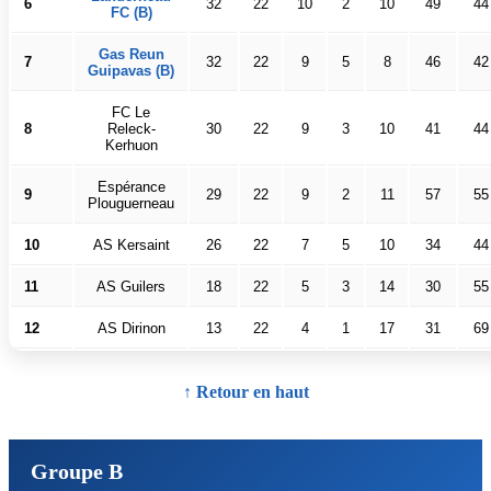
6
32
22
10
2
10
49
44
FC (B)
Gas Reun
7
32
22
9
5
8
46
42
Guipavas (B)
FC Le
8
Releck-
30
22
9
3
10
41
44
Kerhuon
Espérance
9
29
22
9
2
11
57
55
Plouguerneau
10
AS Kersaint
26
22
7
5
10
34
44
11
AS Guilers
18
22
5
3
14
30
55
12
AS Dirinon
13
22
4
1
17
31
69
↑ Retour en haut
Groupe B