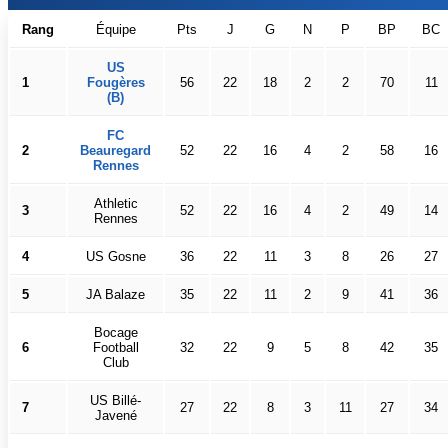
Rang
Équipe
Pts
J
G
N
P
BP
BC
US
1
Fougères
56
22
18
2
2
70
11
(B)
FC
2
Beauregard
52
22
16
4
2
58
16
Rennes
Athletic
3
52
22
16
4
2
49
14
Rennes
4
US Gosne
36
22
11
3
8
26
27
5
JA Balaze
35
22
11
2
9
41
36
Bocage
6
Football
32
22
9
5
8
42
35
Club
US Billé-
7
27
22
8
3
11
27
34
Javené