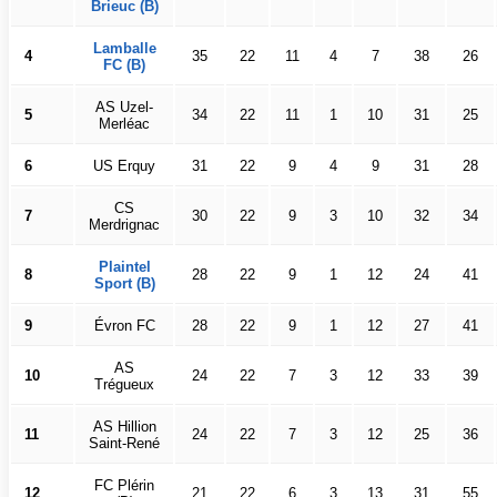
Brieuc (B)
Lamballe
4
35
22
11
4
7
38
26
FC (B)
AS Uzel-
5
34
22
11
1
10
31
25
Merléac
6
US Erquy
31
22
9
4
9
31
28
CS
7
30
22
9
3
10
32
34
Merdrignac
Plaintel
8
28
22
9
1
12
24
41
Sport (B)
9
Évron FC
28
22
9
1
12
27
41
AS
10
24
22
7
3
12
33
39
Trégueux
AS Hillion
11
24
22
7
3
12
25
36
Saint-René
FC Plérin
12
21
22
6
3
13
31
55