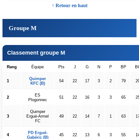
↑ Retour en haut
Groupe M
Classement groupe M
Rang
Équipe
Pts
J
G
N
P
BP
B
Quimper
1
54
22
17
3
2
79
2
KFC (B)
ES
2
51
22
16
3
3
65
2
Plogonnec
Quimper
3
Ergué-Armel
49
22
14
7
1
63
1
FC
PD Ergué-
4
45
22
13
6
3
55
1
Gabéric (B)