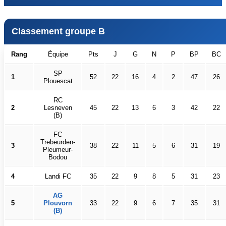
Classement groupe B
Rang
Équipe
Pts
J
G
N
P
BP
BC
SP
1
52
22
16
4
2
47
26
Plouescat
RC
2
Lesneven
45
22
13
6
3
42
22
(B)
FC
Trebeurden-
3
38
22
11
5
6
31
19
Pleumeur-
Bodou
4
Landi FC
35
22
9
8
5
31
23
AG
5
Plouvorn
33
22
9
6
7
35
31
(B)