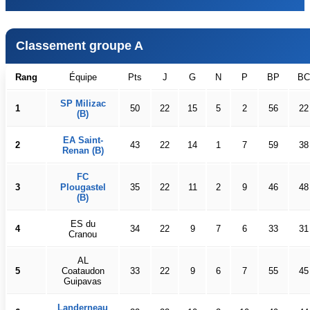
Classement groupe A
Rang
Équipe
Pts
J
G
N
P
BP
BC
SP Milizac
1
50
22
15
5
2
56
22
(B)
EA Saint-
2
43
22
14
1
7
59
38
Renan (B)
FC
3
Plougastel
35
22
11
2
9
46
48
(B)
ES du
4
34
22
9
7
6
33
31
Cranou
AL
5
Coataudon
33
22
9
6
7
55
45
Guipavas
Landerneau