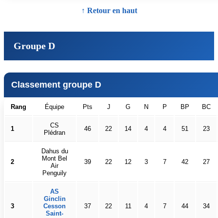
↑ Retour en haut
Groupe D
Classement groupe D
Rang
Équipe
Pts
J
G
N
P
BP
BC
CS
1
46
22
14
4
4
51
23
Plédran
Dahus du
Mont Bel
2
39
22
12
3
7
42
27
Air
Penguily
AS
Ginclin
3
Cesson
37
22
11
4
7
44
34
Saint-