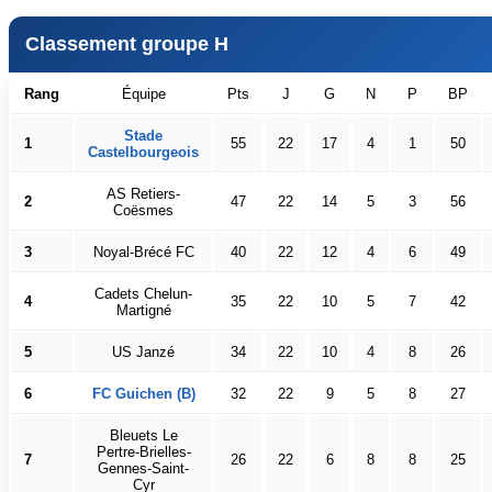
Classement groupe H
Rang
Équipe
Pts
J
G
N
P
BP
Stade
1
55
22
17
4
1
50
Castelbourgeois
AS Retiers-
2
47
22
14
5
3
56
Coësmes
3
Noyal-Brécé FC
40
22
12
4
6
49
Cadets Chelun-
4
35
22
10
5
7
42
Martigné
5
US Janzé
34
22
10
4
8
26
6
FC Guichen (B)
32
22
9
5
8
27
Bleuets Le
Pertre-Brielles-
7
26
22
6
8
8
25
Gennes-Saint-
Cyr