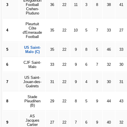
d'Arguenon
3
Football
36
22
11
3
8
38
41
Crehen-
Pluduno
Pleurtuit
Côte
4
35
22
10
5
7
33
27
d'Emeraude
Football
US Saint-
5
35
22
9
8
5
46
33
Malo (C)
CJF Saint-
6
33
22
9
6
7
32
30
Malo
US Saint-
7
Jouan-des-
31
22
9
4
9
30
31
Guérets
Stade
8
Pleudihen
29
22
8
5
9
44
43
(B)
AS
Jacques
9
27
22
7
6
9
40
32
Cartier