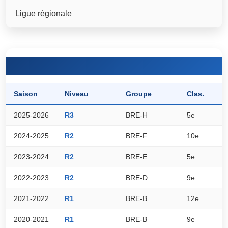
Ligue régionale
Saison
Niveau
Groupe
Clas.
P
2025-2026
R3
BRE-H
5e
3
2024-2025
R2
BRE-F
10e
2
2023-2024
R2
BRE-E
5e
3
2022-2023
R2
BRE-D
9e
2
2021-2022
R1
BRE-B
12e
1
2020-2021
R1
BRE-B
9e
3