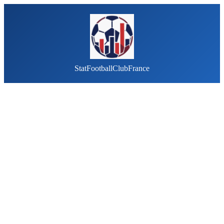
StatFootballClubFrance