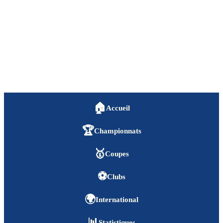
🏠
Accueil
🏆
Championnats
🥇
Coupes
⚽
Clubs
🌍
International
📊
Statistiques