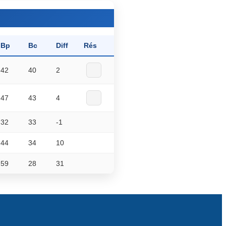
Bp
Bc
Diff
Rés
42
40
2
47
43
4
32
33
-1
44
34
10
59
28
31