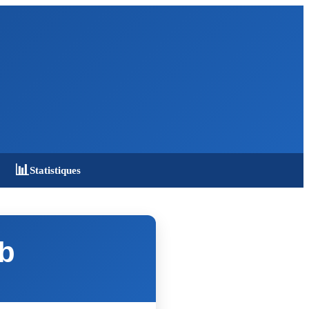
📊
Statistiques
ub