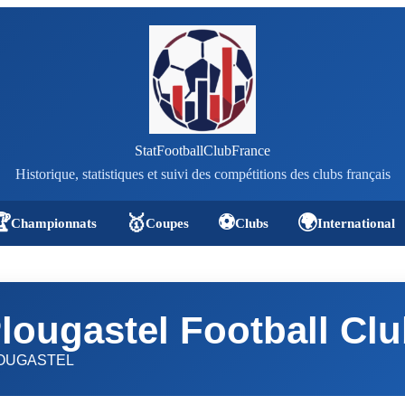
StatFootballClubFrance
Historique, statistiques et suivi des compétitions des clubs français

🥇
⚽
🌍
Championnats
Coupes
Clubs
International
lougastel Football Cl
OUGASTEL