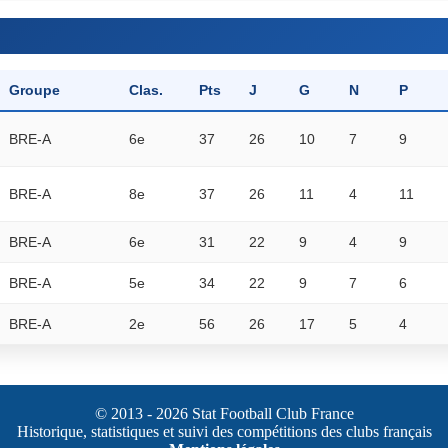
Groupe
Clas.
Pts
J
G
N
P
BRE-A
6e
37
26
10
7
9
BRE-A
8e
37
26
11
4
11
BRE-A
6e
31
22
9
4
9
BRE-A
5e
34
22
9
7
6
BRE-A
2e
56
26
17
5
4
© 2013 - 2026 Stat Football Club France
Historique, statistiques et suivi des compétitions des clubs français