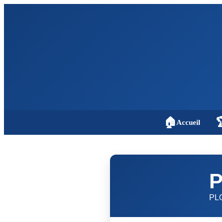
🏠

Accueil
P
PL