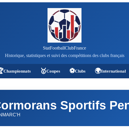
StatFootballClubFrance
Historique, statistiques et suivi des compétitions des clubs français

🥇
⚽
🌍
Championnats
Coupes
Clubs
International
ormorans Sportifs Pe
NMARC'H