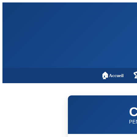
🏠

Accueil
C
PE