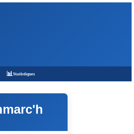
📊
Statistiques
nmarc'h