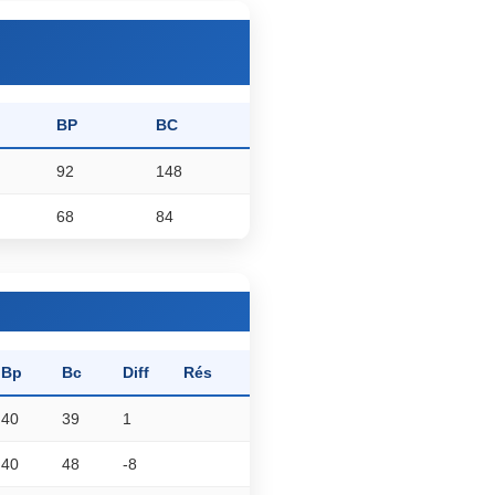
BP
BC
92
148
68
84
Bp
Bc
Diff
Rés
40
39
1
40
48
-8