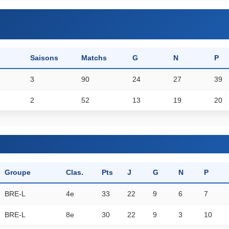
Saisons
Matchs
G
N
P
3
90
24
27
39
2
52
13
19
20
Groupe
Clas.
Pts
J
G
N
P
BRE-L
4e
33
22
9
6
7
BRE-L
8e
30
22
9
3
10