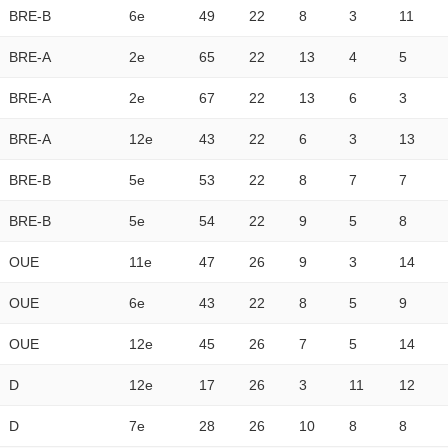
BRE-B
6e
49
22
8
3
11
BRE-A
2e
65
22
13
4
5
BRE-A
2e
67
22
13
6
3
BRE-A
12e
43
22
6
3
13
BRE-B
5e
53
22
8
7
7
BRE-B
5e
54
22
9
5
8
OUE
11e
47
26
9
3
14
OUE
6e
43
22
8
5
9
OUE
12e
45
26
7
5
14
D
12e
17
26
3
11
12
D
7e
28
26
10
8
8