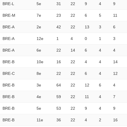
BRE-L
5e
31
22
9
4
9
BRE-M
7e
23
22
6
5
11
BRE-A
2e
42
22
13
3
6
BRE-A
12e
1
4
0
1
3
BRE-A
6e
22
14
6
4
4
BRE-B
10e
16
22
4
4
14
BRE-C
8e
22
22
6
4
12
BRE-B
3e
64
22
12
6
4
BRE-B
4e
59
22
11
4
7
BRE-B
5e
53
22
9
4
9
BRE-B
11e
36
22
4
2
16