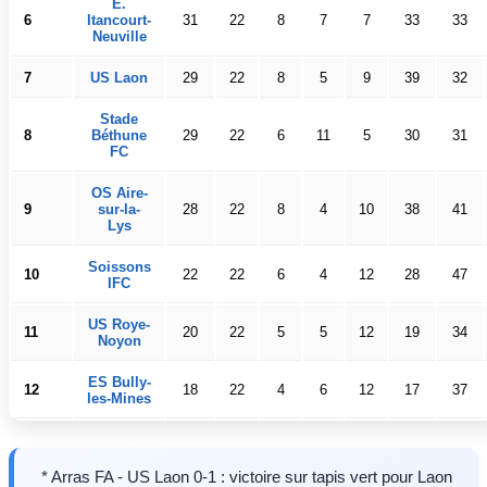
E.
6
Itancourt-
31
22
8
7
7
33
33
Neuville
7
US Laon
29
22
8
5
9
39
32
Stade
8
Béthune
29
22
6
11
5
30
31
FC
OS Aire-
9
sur-la-
28
22
8
4
10
38
41
Lys
Soissons
10
22
22
6
4
12
28
47
IFC
US Roye-
11
20
22
5
5
12
19
34
Noyon
ES Bully-
12
18
22
4
6
12
17
37
les-Mines
* Arras FA - US Laon 0-1 : victoire sur tapis vert pour Laon