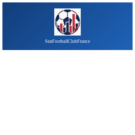
StatFootballClubFrance