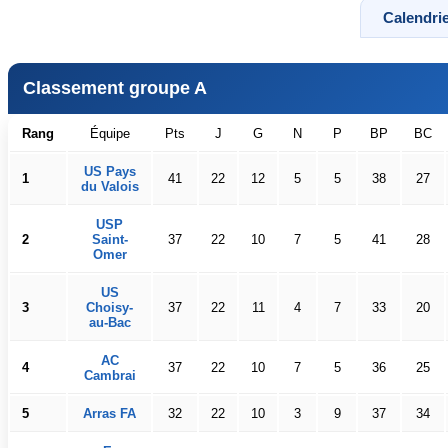
Calendrie
Classement groupe A
Rang
Équipe
Pts
J
G
N
P
BP
BC
US Pays
1
41
22
12
5
5
38
27
du Valois
USP
2
Saint-
37
22
10
7
5
41
28
Omer
US
3
Choisy-
37
22
11
4
7
33
20
au-Bac
AC
4
37
22
10
7
5
36
25
Cambrai
5
Arras FA
32
22
10
3
9
37
34