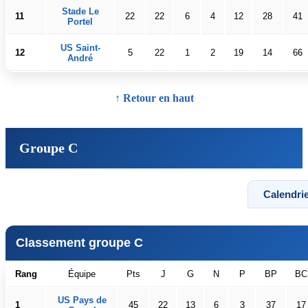
Stade Le
11
22
22
6
4
12
28
41
Portel
US Saint-
12
5
22
1
2
19
14
66
André
↑ Retour en haut
Groupe C
Calendrie
Classement groupe C
Rang
Équipe
Pts
J
G
N
P
BP
BC
US Pays de
1
45
22
13
6
3
37
17