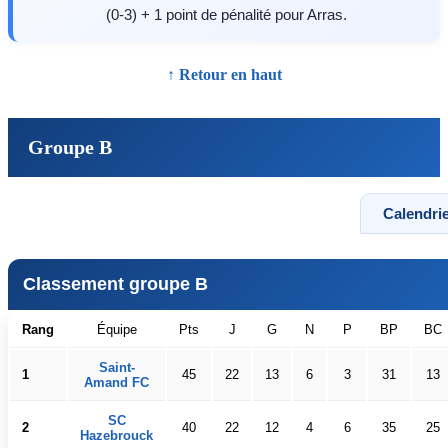
(0-3) + 1 point de pénalité pour Arras.
↑ Retour en haut
Groupe B
Calendrie
Classement groupe B
Rang
Équipe
Pts
J
G
N
P
BP
BC
Saint-
1
45
22
13
6
3
31
13
Amand FC
SC
2
40
22
12
4
6
35
25
Hazebrouck