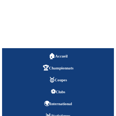
🏠
Accueil
🏆
Championnats
🥇
Coupes
⚽
Clubs
🌍
International
📊
Statistiques