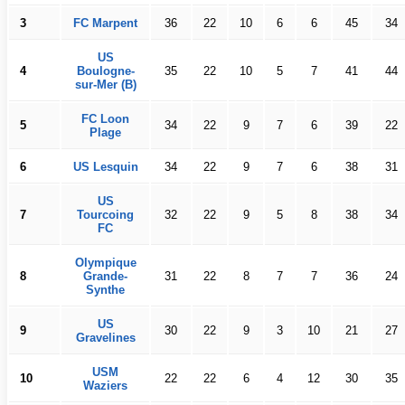
3
FC Marpent
36
22
10
6
6
45
34
US
4
Boulogne-
35
22
10
5
7
41
44
sur-Mer (B)
FC Loon
5
34
22
9
7
6
39
22
Plage
6
US Lesquin
34
22
9
7
6
38
31
US
7
Tourcoing
32
22
9
5
8
38
34
FC
Olympique
8
Grande-
31
22
8
7
7
36
24
Synthe
US
9
30
22
9
3
10
21
27
Gravelines
USM
10
22
22
6
4
12
30
35
Waziers