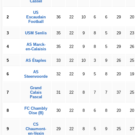
Cassel
US
2
Escaudain
36
22
10
6
6
29
20
Football
3
USM Senlis
35
22
9
8
5
29
23
AS Marck-
4
35
22
9
8
5
29
26
en-Calaisis
5
AS Étaples
33
22
10
3
9
26
25
AS
6
32
22
9
5
8
20
19
Steenvoorde
Grand
7
Calais
31
22
8
7
7
37
25
Pascal
FC Chambly
8
30
22
8
6
8
20
20
Oise (B)
CS
9
Chaumont-
29
22
8
5
9
25
27
en-Vexin