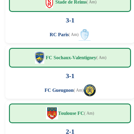
Stade de Reims
( Am)
3-1
RC Paris
( Am)
FC Sochaux-Valentigney
( Am)
3-1
FC Gueugnon
( Am)
Toulouse FC
( Am)
2-1