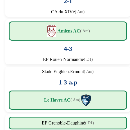
2-1
CA du XIVè
( Am)
Amiens AC
( Am)
4-3
EF Rouen-Normandie
( D1)
Stade Enghien-Ermont
( Am)
1-3 a.p
Le Havre AC
( Am)
EF Grenoble-Dauphiné
( D1)