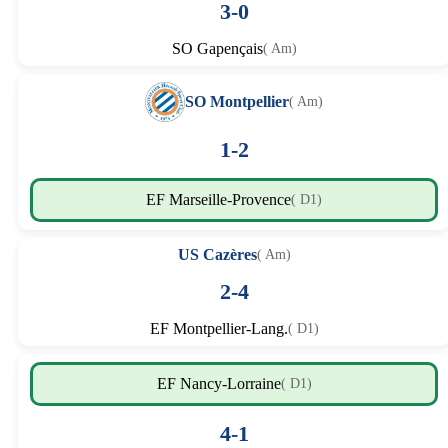
3-0
SO Gapençais
( Am)
SO Montpellier
( Am)
1-2
EF Marseille-Provence
( D1)
US Cazères
( Am)
2-4
EF Montpellier-Lang.
( D1)
EF Nancy-Lorraine
( D1)
4-1