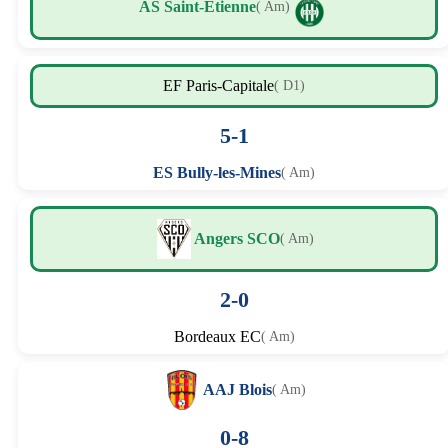
AS Saint-Étienne
( Am)
EF Paris-Capitale
( D1)
5-1
ES Bully-les-Mines
( Am)
Angers SCO
( Am)
2-0
Bordeaux EC
( Am)
AAJ Blois
( Am)
0-8