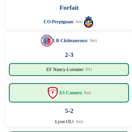
Forfait
CO Perpignan
( Am)
LB Châteauroux
( Am)
2-3
EF Nancy-Lorraine
( D1)
AS Cannes
( Am)
5-2
Lyon OU
( Am)