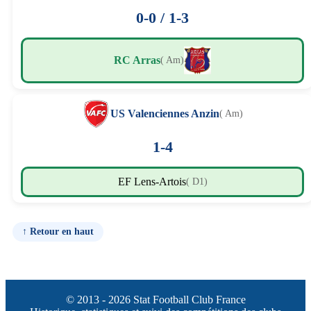
0-0 / 1-3
RC Arras
( Am)
US Valenciennes Anzin
( Am)
1-4
EF Lens-Artois
( D1)
↑ Retour en haut
© 2013 - 2026 Stat Football Club France