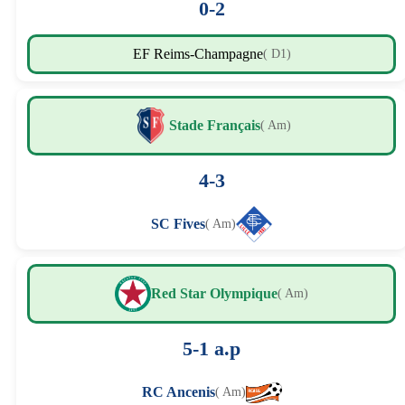
0-2
EF Reims-Champagne
( D1)
Stade Français
( Am)
4-3
SC Fives
( Am)
Red Star Olympique
( Am)
5-1 a.p
RC Ancenis
( Am)