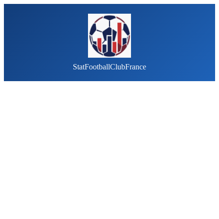
StatFootballClubFrance