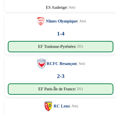
ES Audenge
( Am)
Nîmes Olympique
( Am)
1-4
EF Toulouse-Pyrénées
( D1)
RCFC Besançon
( Am)
2-3
EF Paris-Île de France
( D1)
RC Lens
( Am)