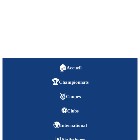
🏠
Accueil
🏆
Championnats
🥇
Coupes
⚽
Clubs
🌍
International
📊
Statistiques