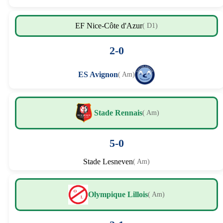
EF Nice-Côte d'Azur
( D1)
2-0
ES Avignon
( Am)
Stade Rennais
( Am)
5-0
Stade Lesneven
( Am)
Olympique Lillois
( Am)