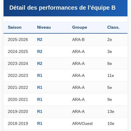
Détail des performances de l'équipe B
Saison
Niveau
Groupe
Class.
P
2025-2026
R2
ARA-B
2e
4
2024-2025
R2
ARA-A
3e
4
2023-2024
R2
ARA-A
8e
3
2022-2023
R1
ARA-A
11e
2
2021-2022
R1
ARA-A
5e
2
2020-2021
R1
ARA-A
9e
2
2019-2020
R1
ARA-A
13e
1
2018-2019
R1
ARA/Ouest
10e
3