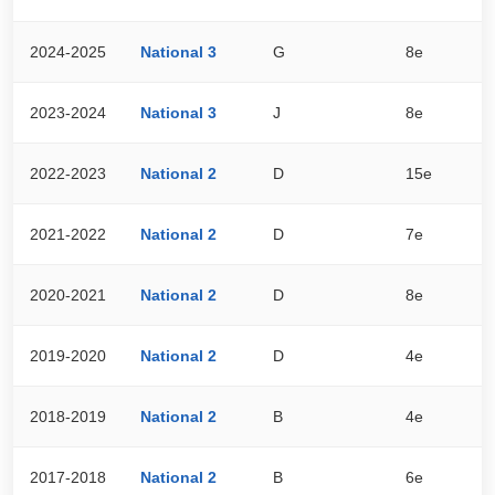
2024-2025
National 3
G
8e
3
2023-2024
National 3
J
8e
3
2022-2023
National 2
D
15e
2
2021-2022
National 2
D
7e
4
2020-2021
National 2
D
8e
1
2019-2020
National 2
D
4e
3
2018-2019
National 2
B
4e
4
2017-2018
National 2
B
6e
4