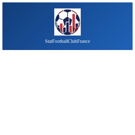
StatFootballClubFrance