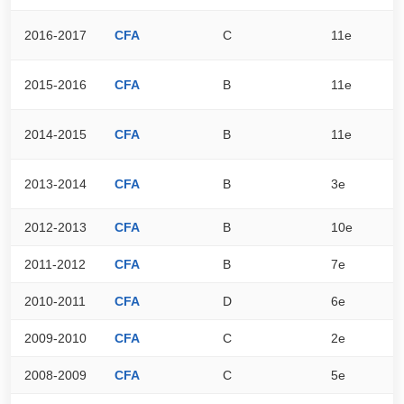
2016-2017
CFA
C
11e
2
2015-2016
CFA
B
11e
6
2014-2015
CFA
B
11e
6
2013-2014
CFA
B
3e
7
2012-2013
CFA
B
10e
7
2011-2012
CFA
B
7e
7
2010-2011
CFA
D
6e
7
2009-2010
CFA
C
2e
9
2008-2009
CFA
C
5e
8