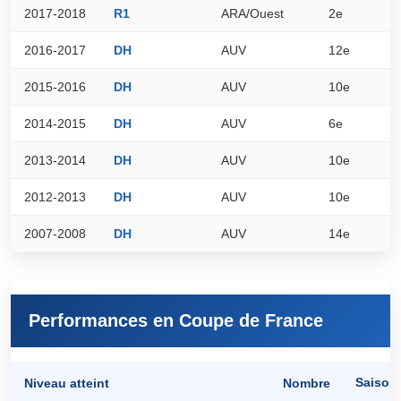
2017-2018
R1
ARA/Ouest
2e
5
2016-2017
DH
AUV
12e
4
2015-2016
DH
AUV
10e
6
2014-2015
DH
AUV
6e
6
2013-2014
DH
AUV
10e
5
2012-2013
DH
AUV
10e
6
2007-2008
DH
AUV
14e
4
Performances en Coupe de France
Saison
Niveau atteint
Nombre