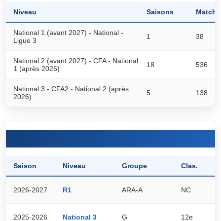
Niveau
Saisons
Matchs
National 1 (avant 2027) - National -
1
38
Ligue 3
National 2 (avant 2027) - CFA - National
18
536
1 (après 2026)
National 3 - CFA2 - National 2 (après
5
138
2026)
Saison
Niveau
Groupe
Clas.
P
2026-2027
R1
ARA-A
NC
0
2025-2026
National 3
G
12e
2