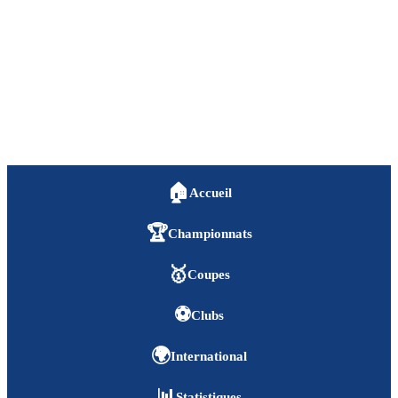
🏠
Accueil
🏆
Championnats
🥇
Coupes
⚽
Clubs
🌍
International
📊
Statistiques