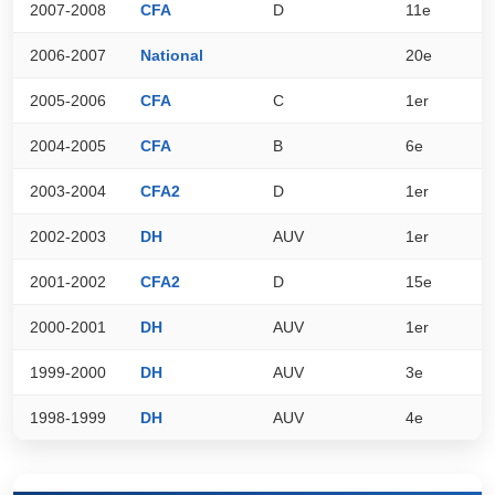
2007-2008
CFA
D
11e
7
2006-2007
National
20e
2
2005-2006
CFA
C
1er
9
2004-2005
CFA
B
6e
8
2003-2004
CFA2
D
1er
9
2002-2003
DH
AUV
1er
8
2001-2002
CFA2
D
15e
5
2000-2001
DH
AUV
1er
8
1999-2000
DH
AUV
3e
7
1998-1999
DH
AUV
4e
7