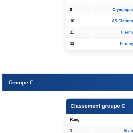
9
Olympique 
10
AS Clermon
11
Clermo
12
Firmin
Groupe C
Classement groupe C
Rang
1
Aix-l