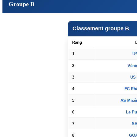
Groupe B
Classement groupe B
Rang
1
US
2
Véni
3
US 
4
FC Rhô
5
AS Misér
6
Le Pu
7
SA
8
GOA