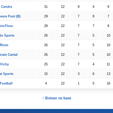
 Cendre
31
22
9
4
9
eure Foot (B)
29
22
7
8
7
nt-Flour
28
22
7
7
8
s Sports
26
22
7
5
10
 Riom
26
22
7
5
10
raie Cantal
26
22
7
5
10
Vichy
25
22
7
4
11
t Sports
15
22
3
6
13
Football
4
22
1
5
16
↑ Retour en haut