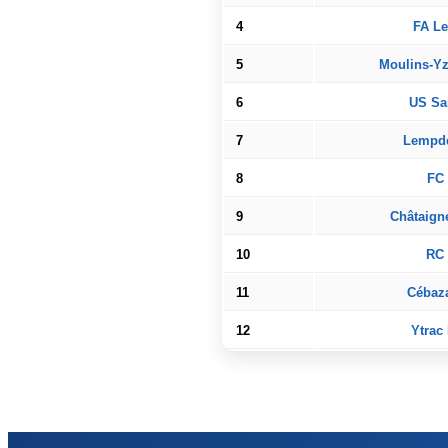
4
FA Le
5
Moulins-Yz
6
US Sai
7
Lempdè
8
FC
9
Châtaigne
10
RC 
11
Cébaza
12
Ytrac 