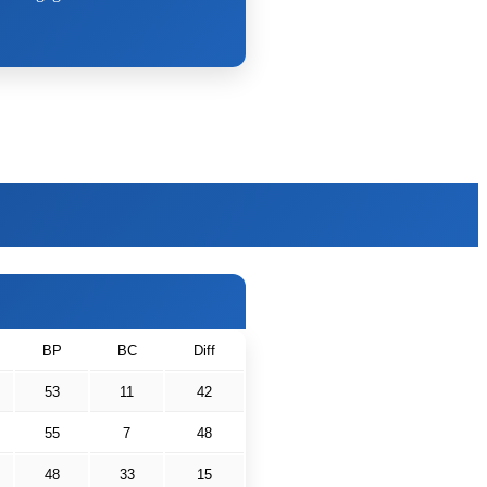
BP
BC
Diff
53
11
42
55
7
48
48
33
15