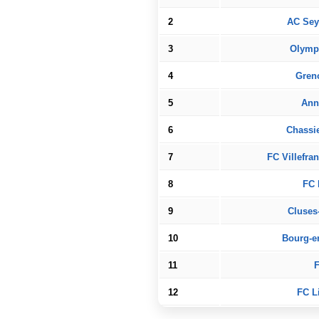
2
AC Seys
3
Olymp
4
Greno
5
Ann
6
Chassi
7
FC Villefra
8
FC 
9
Cluses
10
Bourg-en
11
12
FC L