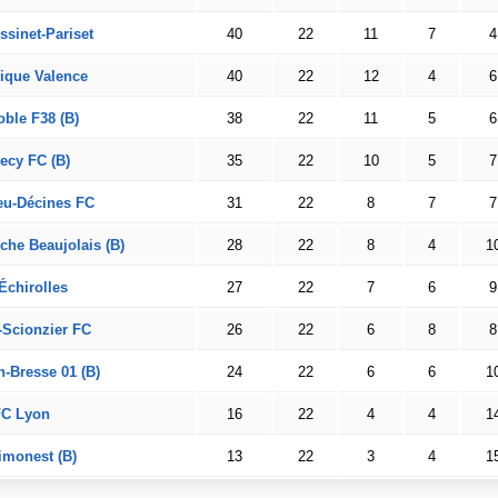
sinet-Pariset
40
22
11
7
4
ique Valence
40
22
12
4
6
ble F38 (B)
38
22
11
5
6
ecy FC (B)
35
22
10
5
7
eu-Décines FC
31
22
8
7
7
nche Beaujolais (B)
28
22
8
4
1
Échirolles
27
22
7
6
9
-Scionzier FC
26
22
6
8
8
-Bresse 01 (B)
24
22
6
6
1
FC Lyon
16
22
4
4
1
imonest (B)
13
22
3
4
1