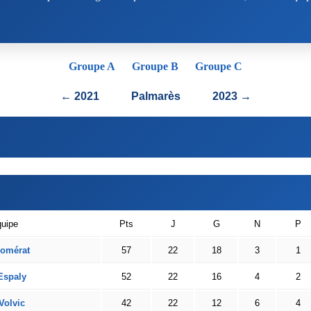
Groupe A
Groupe B
Groupe C
← 2021
Palmarès
2023 →
uipe
Pts
J
G
N
P
omérat
57
22
18
3
1
Espaly
52
22
16
4
2
Volvic
42
22
12
6
4