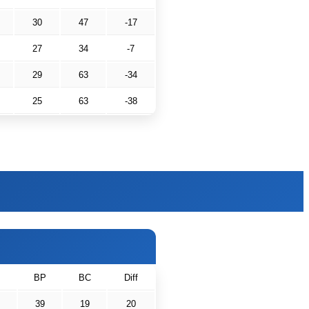
30
47
-17
27
34
-7
29
63
-34
25
63
-38
BP
BC
Diff
39
19
20