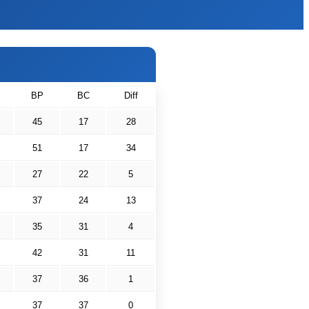
BP
BC
Diff
45
17
28
51
17
34
27
22
5
37
24
13
35
31
4
42
31
11
37
36
1
37
37
0