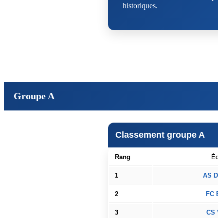
historiques.
Groupe A
Classement groupe A
Rang
Éq
1
AS D
2
FC 
3
CS 