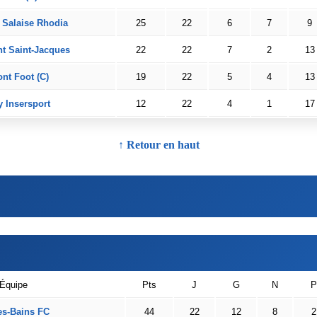
Salaise Rhodia
25
22
6
7
9
t Saint-Jacques
22
22
7
2
13
nt Foot (C)
19
22
5
4
13
y Insersport
12
22
4
1
17
↑ Retour en haut
Équipe
Pts
J
G
N
P
es-Bains FC
44
22
12
8
2