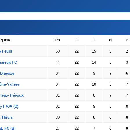
Équipe
Pts
J
G
N
P
 Feurs
50
22
15
5
2
ssieux FC
44
22
14
5
3
Blavozy
34
22
9
7
6
ne-Vallées
34
22
10
5
7
ieux-Trévoux
31
22
8
7
7
y F43A (B)
31
22
9
5
8
 Thiers
30
22
8
6
8
L FC (B)
27
22
7
6
9