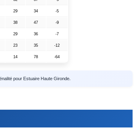
29
34
-5
38
47
-9
29
36
-7
23
35
-12
14
78
-64
pénalité pour Estuaire Haute Gironde.