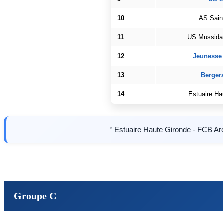
10
AS Sain
11
US Mussida
12
Jeunesse 
13
Berger
14
Estuaire Ha
* Estuaire Haute Gironde - FCB Arca
Groupe C