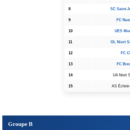
8
SC Saint-J
9
FC Nuei
10
UES Mon
11
OL Niort S
12
FC C
13
FC Bres
14
UA Niort S
15
AS Échiré-
Groupe B