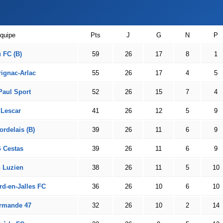
quipe
Pts
J
G
N
P
 FC (B)
59
26
17
8
1
ignac-Arlac
55
26
17
4
5
Paul Sport
52
26
15
7
4
 Lescar
41
26
12
5
9
ordelais (B)
39
26
11
6
9
 Cestas
39
26
11
6
9
n Luzien
38
26
11
5
10
rd-en-Jalles FC
36
26
10
6
10
rmande 47
32
26
10
2
14