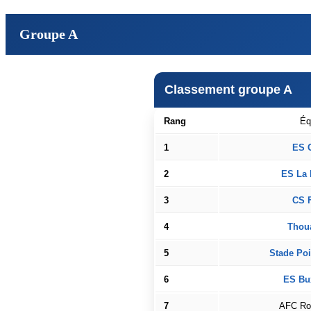
Groupe A
Classement groupe A
Rang
Éq
1
ES 
2
ES La 
3
CS F
4
Thou
5
Stade Poi
6
ES Bu
7
AFC Ro