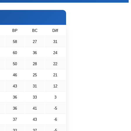
BP
BC
Diff
58
27
31
60
36
24
50
28
22
46
25
21
43
31
12
36
33
3
36
41
-5
37
43
-6
32
37
-5