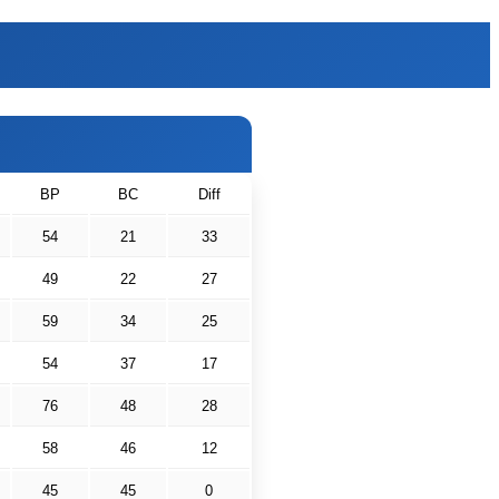
BP
BC
Diff
54
21
33
49
22
27
59
34
25
54
37
17
76
48
28
58
46
12
45
45
0