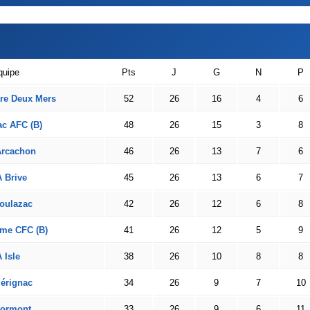
quipe
Pts
J
G
N
P
tre Deux Mers
52
26
16
4
6
ac AFC (B)
48
26
15
3
8
Arcachon
46
26
13
7
6
 Brive
45
26
13
6
7
oulazac
42
26
12
6
8
me CFC (B)
41
26
12
5
9
 Isle
38
26
10
8
8
érignac
34
26
9
7
10
ormont
33
26
9
6
11