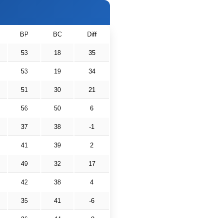
BP
BC
Diff
53
18
35
53
19
34
51
30
21
56
50
6
37
38
-1
41
39
2
49
32
17
42
38
4
35
41
-6