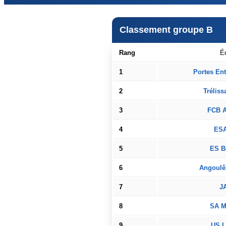
Classement groupe B
Rang
É
1
Portes En
2
Tréliss
3
FCB 
4
ESA
5
ES B
6
Angoulê
7
JA
8
SA M
9
US L