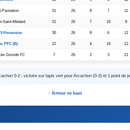
t-Pantaléon
31
26
8
7
11
n-Saint-Médard
31
26
7
10
9
Villenavaise
30
26
8
6
12
ac PFC (B)
22
26
4
10
12
ute Gironde FC
7
26
2
3
21
chon 0-2 : victoire sur tapis vert pour Arcachon (0-3) et 1 point de 
↑ Retour en haut