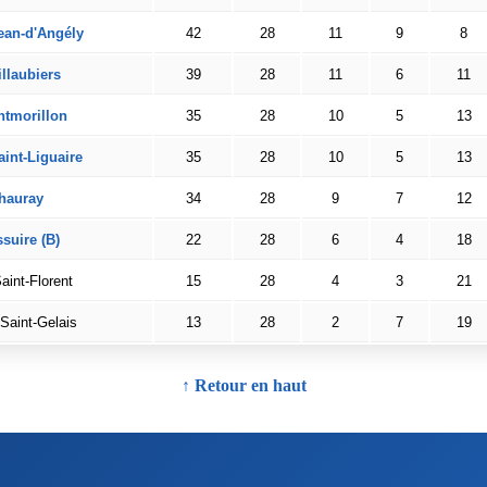
ean-d'Angély
42
28
11
9
8
llaubiers
39
28
11
6
11
tmorillon
35
28
10
5
13
aint-Liguaire
35
28
10
5
13
hauray
34
28
9
7
12
suire (B)
22
28
6
4
18
aint-Florent
15
28
4
3
21
Saint-Gelais
13
28
2
7
19
↑ Retour en haut