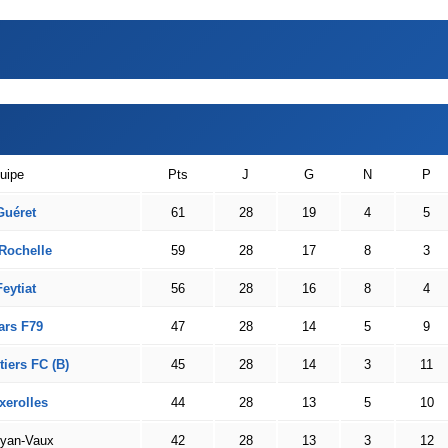
uipe
Pts
J
G
N
P
Guéret
61
28
19
4
5
Rochelle
59
28
17
8
3
eytiat
56
28
16
8
4
ars F79
47
28
14
5
9
tiers FC (B)
45
28
14
3
11
xerolles
44
28
13
5
10
yan-Vaux
42
28
13
3
12