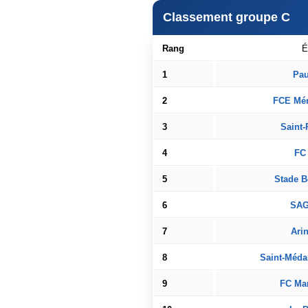
Classement groupe C
Rang
É
1
Pau
2
FCE Mér
3
Saint-
4
FC
5
Stade B
6
SAG
7
Ari
8
Saint-Méda
9
FC Ma