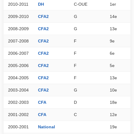
2010-2011
DH
C-OUE
1er
8
2009-2010
CFA2
G
14e
6
2008-2009
CFA2
G
13e
7
2007-2008
CFA2
F
9e
7
2006-2007
CFA2
F
6e
7
2005-2006
CFA2
F
5e
7
2004-2005
CFA2
F
13e
5
2003-2004
CFA2
G
10e
6
2002-2003
CFA
D
18e
5
2001-2002
CFA
C
12e
7
2000-2001
National
19e
2