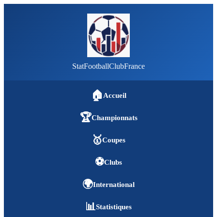
StatFootballClubFrance
🏠
Accueil
🏆
Championnats
🥇
Coupes
⚽
Clubs
🌍
International
📊
Statistiques