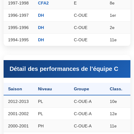
1997-1998
CFA2
E
8e
4
1996-1997
DH
C-OUE
1er
8
1995-1996
DH
C-OUE
2e
7
1994-1995
DH
C-OUE
11e
4
Détail des performances de l'équipe C
Saison
Niveau
Groupe
Class.
P
2012-2013
PL
C-OUE-A
10e
4
2001-2002
PL
C-OUE-A
12e
0
2000-2001
PH
C-OUE-A
11e
0