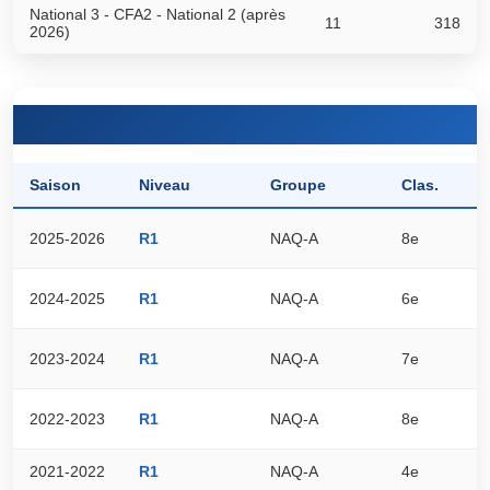
National 3 - CFA2 - National 2 (après
11
318
2026)
Saison
Niveau
Groupe
Clas.
P
2025-2026
R1
NAQ-A
8e
3
2024-2025
R1
NAQ-A
6e
3
2023-2024
R1
NAQ-A
7e
2
2022-2023
R1
NAQ-A
8e
3
2021-2022
R1
NAQ-A
4e
4