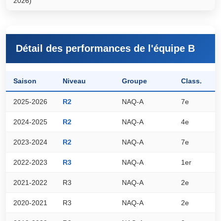
2026)
Détail des performances de l'équipe B
Saison
Niveau
Groupe
Class.
P
2025-2026
R2
NAQ-A
7e
2
2024-2025
R2
NAQ-A
4e
3
2023-2024
R2
NAQ-A
7e
2
2022-2023
R3
NAQ-A
1er
5
2021-2022
R3
NAQ-A
2e
4
2020-2021
R3
NAQ-A
2e
9