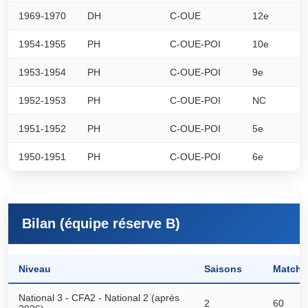
1969-1970
DH
C-OUE
12e
0
1954-1955
PH
C-OUE-POI
10e
0
1953-1954
PH
C-OUE-POI
9e
0
1952-1953
PH
C-OUE-POI
NC
0
1951-1952
PH
C-OUE-POI
5e
0
1950-1951
PH
C-OUE-POI
6e
0
Bilan (équipe réserve B)
Niveau
Saisons
Matchs
National 3 - CFA2 - National 2 (après
2
60