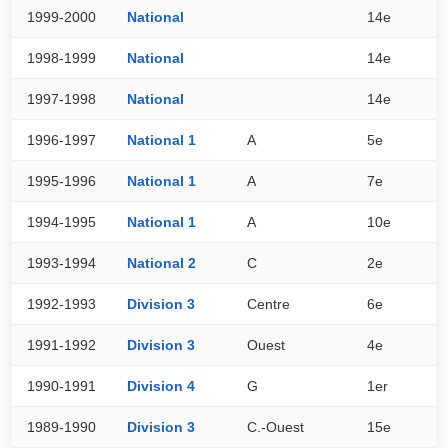
1999-2000
National
14e
4
1998-1999
National
14e
4
1997-1998
National
14e
3
1996-1997
National 1
A
5e
5
1995-1996
National 1
A
7e
4
1994-1995
National 1
A
10e
3
1993-1994
National 2
C
2e
4
1992-1993
Division 3
Centre
6e
3
1991-1992
Division 3
Ouest
4e
3
1990-1991
Division 4
G
1er
3
1989-1990
Division 3
C.-Ouest
15e
2