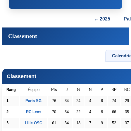
← 2025
Pa
Classement
Calendrie
Classement
Rang
Équipe
Pts
J
G
N
P
BP
BC
1
Paris SG
76
34
24
4
6
74
29
2
RC Lens
70
34
22
4
8
66
35
3
Lille OSC
61
34
18
7
9
52
37