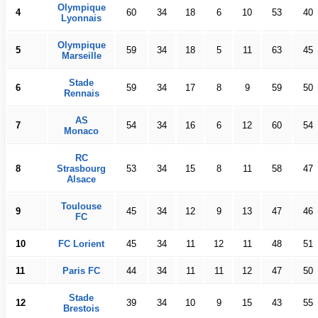
Olympique
4
60
34
18
6
10
53
40
Lyonnais
Olympique
5
59
34
18
5
11
63
45
Marseille
Stade
6
59
34
17
8
9
59
50
Rennais
AS
7
54
34
16
6
12
60
54
Monaco
RC
8
Strasbourg
53
34
15
8
11
58
47
Alsace
Toulouse
9
45
34
12
9
13
47
46
FC
10
FC Lorient
45
34
11
12
11
48
51
11
Paris FC
44
34
11
11
12
47
50
Stade
12
39
34
10
9
15
43
55
Brestois