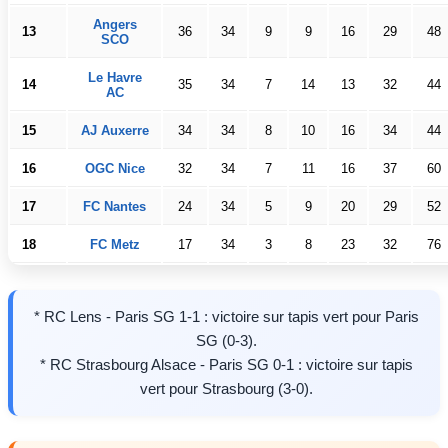
Angers
13
36
34
9
9
16
29
48
SCO
Le Havre
14
35
34
7
14
13
32
44
AC
15
AJ Auxerre
34
34
8
10
16
34
44
16
OGC Nice
32
34
7
11
16
37
60
17
FC Nantes
24
34
5
9
20
29
52
18
FC Metz
17
34
3
8
23
32
76
* RC Lens - Paris SG 1-1 : victoire sur tapis vert pour Paris
SG (0-3).
* RC Strasbourg Alsace - Paris SG 0-1 : victoire sur tapis
vert pour Strasbourg (3-0).