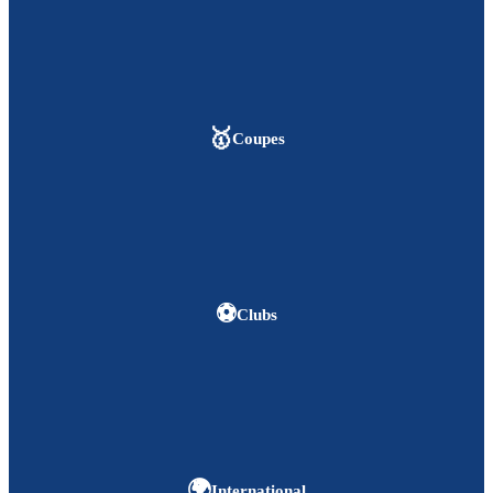
🥇
Coupes
⚽
Clubs
🌍
International