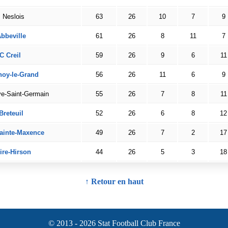
 Neslois
63
26
10
7
9
bbeville
61
26
8
11
7
C Creil
59
26
9
6
11
noy-le-Grand
56
26
11
6
9
ve-Saint-Germain
55
26
7
8
11
Breteuil
52
26
6
8
12
ainte-Maxence
49
26
7
2
17
ire-Hirson
44
26
5
3
18
↑ Retour en haut
© 2013 - 2026 Stat Football Club France