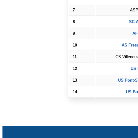
7
ASP
8
SC A
9
AF
10
AS Fres
11
CS Villeneu
12
US 
13
US Pont-S
14
US Bu