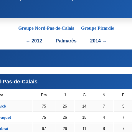
Groupe Nord-Pas-de-Calais
Groupe Picardie
← 2012
Palmarès
2014 →
-Pas-de-Calais
pe
Pts
J
G
N
P
rck
75
26
14
7
5
ouquet
75
26
15
4
7
brai
67
26
11
8
7