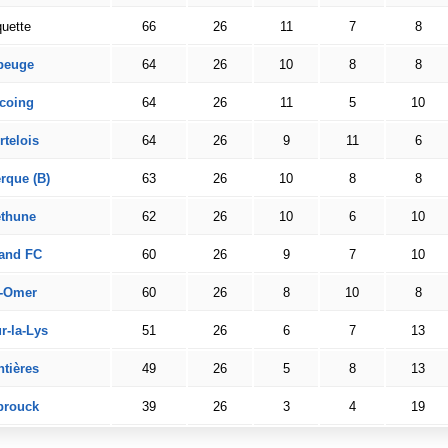
uette
66
26
11
7
8
beuge
64
26
10
8
8
coing
64
26
11
5
10
rtelois
64
26
9
11
6
rque (B)
63
26
10
8
8
éthune
62
26
10
6
10
and FC
60
26
9
7
10
t-Omer
60
26
8
10
8
r-la-Lys
51
26
6
7
13
tières
49
26
5
8
13
brouck
39
26
3
4
19