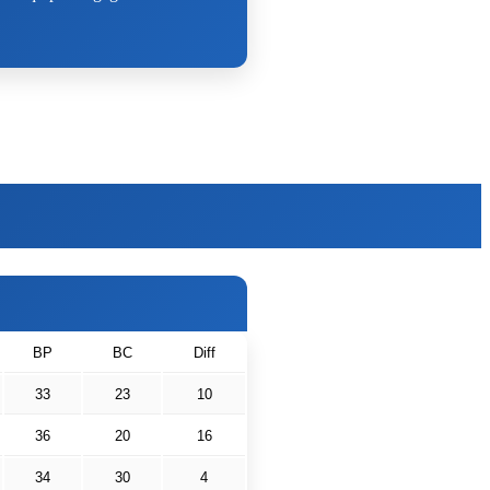
BP
BC
Diff
33
23
10
36
20
16
34
30
4