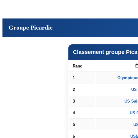
Groupe Picardie
Classement groupe Pica
Rang
É
1
Olympique
2
US
3
US Sai
4
US C
5
US
6
USM