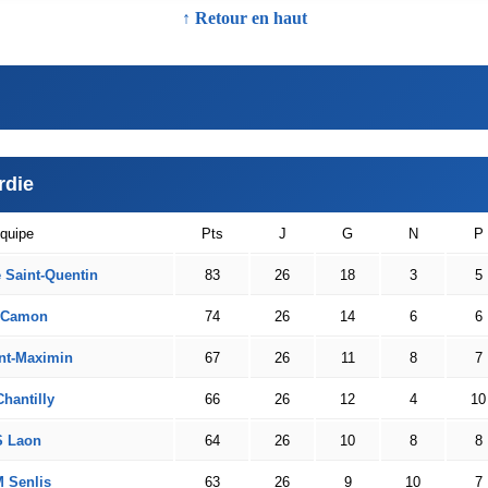
↑ Retour en haut
rdie
quipe
Pts
J
G
N
P
 Saint-Quentin
83
26
18
3
5
 Camon
74
26
14
6
6
nt-Maximin
67
26
11
8
7
hantilly
66
26
12
4
10
 Laon
64
26
10
8
8
 Senlis
63
26
9
10
7