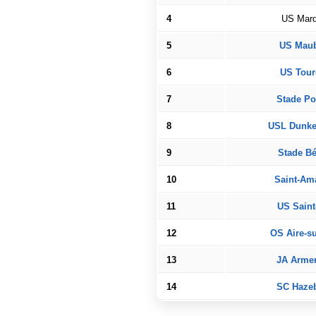
4
US Marq
5
US Mau
6
US Tour
7
Stade Po
8
USL Dunke
9
Stade B
10
Saint-Am
11
US Sain
12
OS Aire-su
13
JA Armen
14
SC Haze