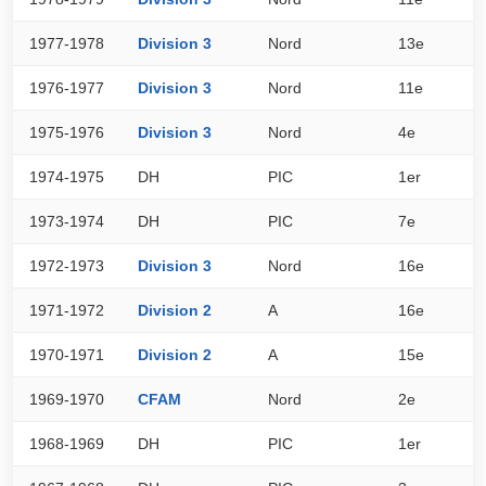
1977-1978
Division 3
Nord
13e
2
1976-1977
Division 3
Nord
11e
2
1975-1976
Division 3
Nord
4e
3
1974-1975
DH
PIC
1er
0
1973-1974
DH
PIC
7e
0
1972-1973
Division 3
Nord
16e
1
1971-1972
Division 2
A
16e
1
1970-1971
Division 2
A
15e
2
1969-1970
CFAM
Nord
2e
3
1968-1969
DH
PIC
1er
0