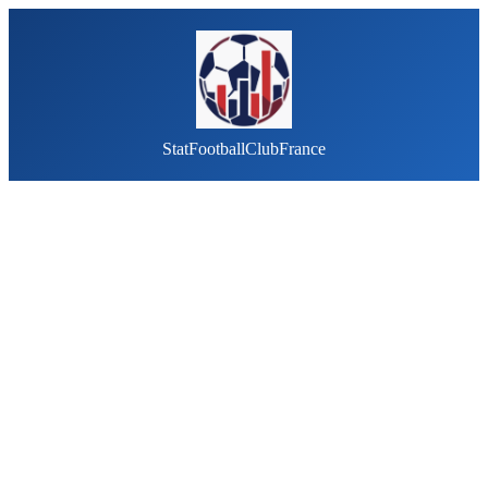
StatFootballClubFrance