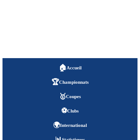
🏠
Accueil
🏆
Championnats
🥇
Coupes
⚽
Clubs
🌍
International
📊
Statistiques