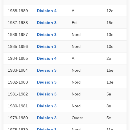
1988-1989
Division 4
A
12e
2
1987-1988
Division 3
Est
15e
1
1986-1987
Division 3
Nord
13e
2
1985-1986
Division 3
Nord
10e
2
1984-1985
Division 4
A
2e
3
1983-1984
Division 3
Nord
15e
2
1982-1983
Division 3
Nord
13e
2
1981-1982
Division 3
Nord
5e
3
1980-1981
Division 3
Nord
3e
4
1979-1980
Division 3
Ouest
5e
3
1978-1979
Division 3
Nord
11e
2