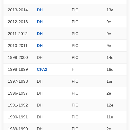
2013-2014
DH
PIC
13e
4
2012-2013
DH
PIC
9e
5
2011-2012
DH
PIC
9e
6
2010-2011
DH
PIC
9e
5
1999-2000
DH
PIC
14e
3
1998-1999
CFA2
H
16e
3
1997-1998
DH
PIC
1er
8
1996-1997
DH
PIC
2e
7
1991-1992
DH
PIC
12e
2
1990-1991
DH
PIC
11e
0
1989-1990
DH
PIC
2e
0