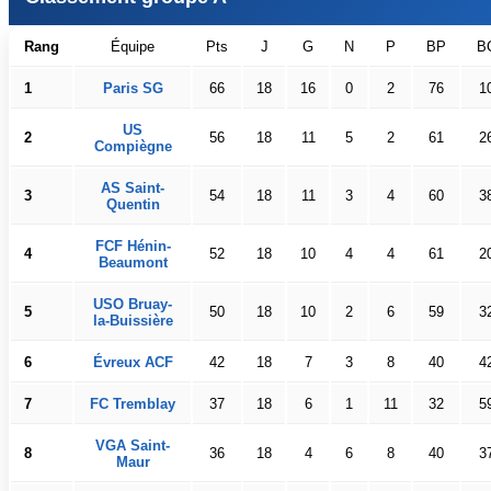
Rang
Équipe
Pts
J
G
N
P
BP
B
1
Paris SG
66
18
16
0
2
76
1
US
2
56
18
11
5
2
61
2
Compiègne
AS Saint-
3
54
18
11
3
4
60
3
Quentin
FCF Hénin-
4
52
18
10
4
4
61
2
Beaumont
USO Bruay-
5
50
18
10
2
6
59
3
la-Buissière
6
Évreux ACF
42
18
7
3
8
40
4
7
FC Tremblay
37
18
6
1
11
32
5
VGA Saint-
8
36
18
4
6
8
40
3
Maur