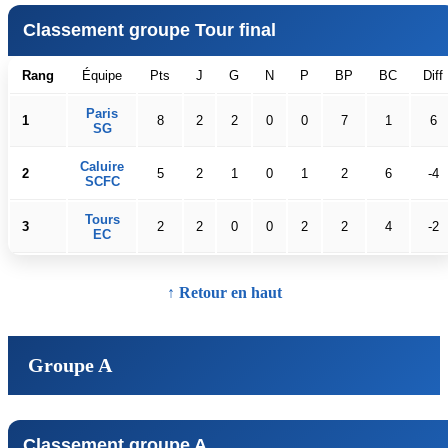
Classement groupe Tour final
Rang
Équipe
Pts
J
G
N
P
BP
BC
Diff
Paris
1
8
2
2
0
0
7
1
6
SG
Caluire
2
5
2
1
0
1
2
6
-4
SCFC
Tours
3
2
2
0
0
2
2
4
-2
EC
↑ Retour en haut
Groupe A
Classement groupe A