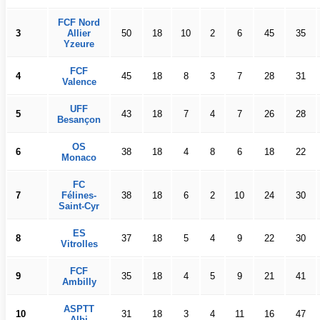
FCF Nord
3
Allier
50
18
10
2
6
45
35
Yzeure
FCF
4
45
18
8
3
7
28
31
Valence
UFF
5
43
18
7
4
7
26
28
Besançon
OS
6
38
18
4
8
6
18
22
Monaco
FC
7
Félines-
38
18
6
2
10
24
30
Saint-Cyr
ES
8
37
18
5
4
9
22
30
Vitrolles
FCF
9
35
18
4
5
9
21
41
Ambilly
ASPTT
10
31
18
3
4
11
16
47
Albi