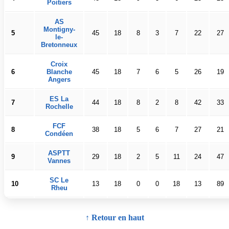
Poitiers
AS
Montigny-
5
45
18
8
3
7
22
27
le-
Bretonneux
Croix
6
Blanche
45
18
7
6
5
26
19
Angers
ES La
7
44
18
8
2
8
42
33
Rochelle
FCF
8
38
18
5
6
7
27
21
Condéen
ASPTT
9
29
18
2
5
11
24
47
Vannes
SC Le
10
13
18
0
0
18
13
89
Rheu
↑ Retour en haut