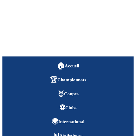
🏠
Accueil
🏆
Championnats
🥇
Coupes
⚽
Clubs
🌍
International
📊
Statistiques