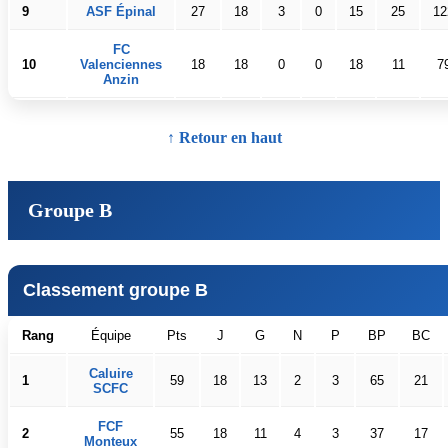
9
ASF Épinal
27
18
3
0
15
25
12
FC
10
Valenciennes
18
18
0
0
18
11
7
Anzin
↑ Retour en haut
Groupe B
Classement groupe B
Rang
Équipe
Pts
J
G
N
P
BP
BC
Caluire
1
59
18
13
2
3
65
21
SCFC
FCF
2
55
18
11
4
3
37
17
Monteux