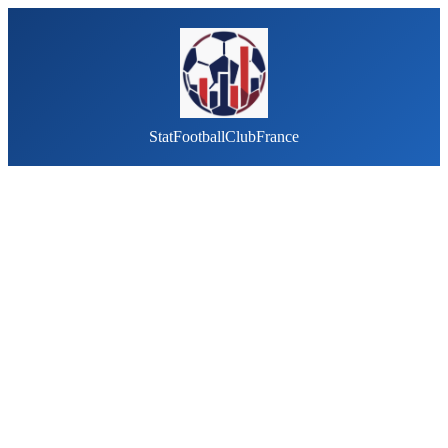
StatFootballClubFrance