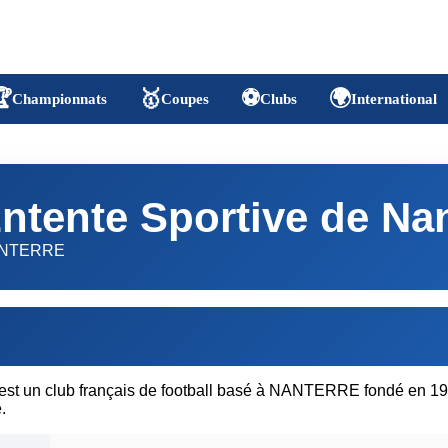

🥇
⚽
🌍
Championnats
Coupes
Clubs
International
ntente Sportive de Na
NTERRE
est un club français de football basé à NANTERRE fondé en 19
.