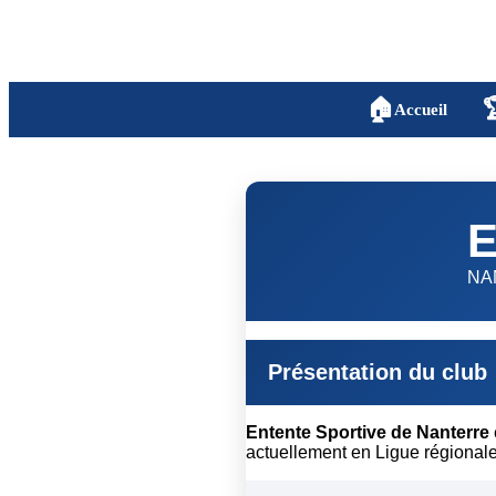
🏠

Accueil
E
NA
Présentation du club
Entente Sportive de Nanterre
actuellement en Ligue régionale