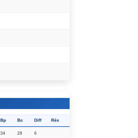
Bp
Bc
Diff
Rés
34
28
6