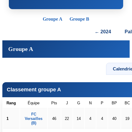
Groupe A
Groupe B
← 2024
Pa
Groupe A
Calendrie
Classement groupe A
Rang
Équipe
Pts
J
G
N
P
BP
BC
FC
1
Versailles
46
22
14
4
4
40
19
(B)