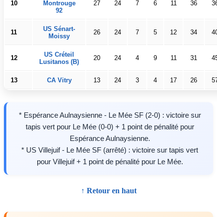
10
Montrouge
27
24
7
6
11
36
3
92
US Sénart-
11
26
24
7
5
12
34
4
Moissy
US Créteil
12
20
24
4
9
11
31
4
Lusitanos (B)
13
CA Vitry
13
24
3
4
17
26
5
* Espérance Aulnaysienne - Le Mée SF (2-0) : victoire sur
tapis vert pour Le Mée (0-0) + 1 point de pénalité pour
Espérance Aulnaysienne.
* US Villejuif - Le Mée SF (arrêté) : victoire sur tapis vert
pour Villejuif + 1 point de pénalité pour Le Mée.
↑ Retour en haut