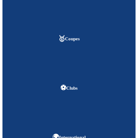
🥇
Coupes
⚽
Clubs
🌍
International