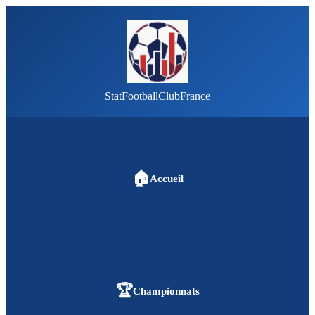
StatFootballClubFrance
🏠
Accueil
🏆
Championnats