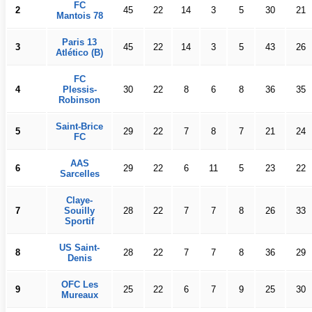
FC
2
45
22
14
3
5
30
21
Mantois 78
Paris 13
3
45
22
14
3
5
43
26
Atlético (B)
FC
4
Plessis-
30
22
8
6
8
36
35
Robinson
Saint-Brice
5
29
22
7
8
7
21
24
FC
AAS
6
29
22
6
11
5
23
22
Sarcelles
Claye-
7
Souilly
28
22
7
7
8
26
33
Sportif
US Saint-
8
28
22
7
7
8
36
29
Denis
OFC Les
9
25
22
6
7
9
25
30
Mureaux