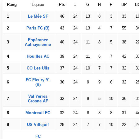
Rang
Équipe
Pts
J
G
N
P
BP
B
1
Le Mée SF
46
24
13
8
3
33
1
2
Paris FC (B)
43
24
13
4
7
55
3
Espérance
3
40
24
11
8
5
38
2
Aulnaysienne
4
Houilles AC
39
24
11
6
7
42
3
5
CO Les Ulis
37
24
10
7
7
32
3
FC Fleury 91
6
36
24
9
9
6
32
2
(B)
Val Yerres
7
32
24
9
5
10
36
3
Crosne AF
8
Montreuil FC
32
24
8
8
8
31
4
9
US Villejuif
28
24
7
7
10
22
2
FC