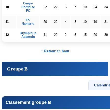
Cergy-
10
Pontoise
22
22
5
7
10
24
34
FC
ES
11
20
22
4
8
10
19
31
Nanterre
Olympique
12
11
22
2
5
15
20
39
Adamois
↑ Retour en haut
Groupe B
Calendrie
Classement groupe B