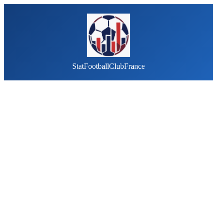
StatFootballClubFrance