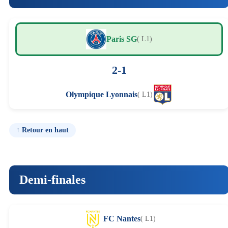
Paris SG
( L1)
2-1
Olympique Lyonnais
( L1)
↑ Retour en haut
Demi-finales
FC Nantes
( L1)