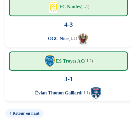
FC Nantes
( L1)
4-3
OGC Nice
( L1)
ES Troyes AC
( L2)
3-1
Évian Thonon Gaillard
( L1)
↑ Retour en haut