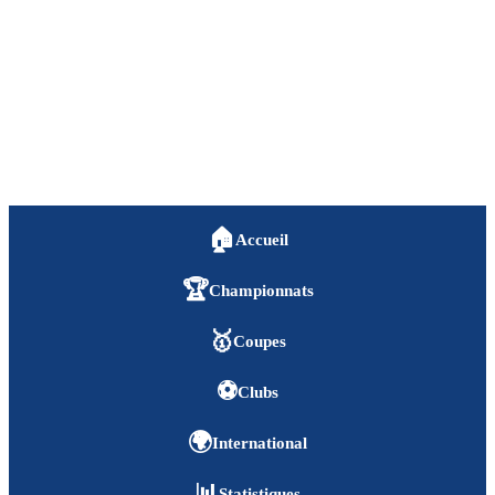
🏠
Accueil
🏆
Championnats
🥇
Coupes
⚽
Clubs
🌍
International
📊
Statistiques