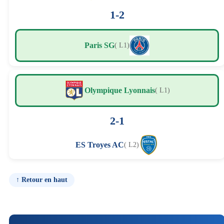
1-2
Paris SG
( L1)
Olympique Lyonnais
( L1)
2-1
ES Troyes AC
( L2)
↑ Retour en haut