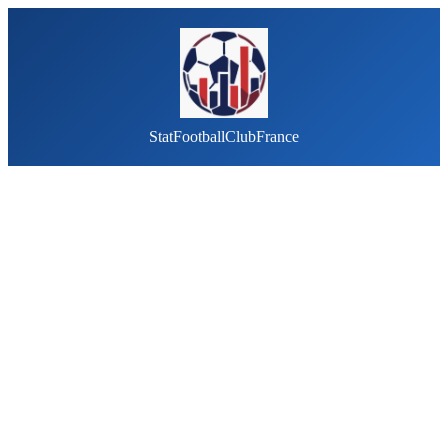
StatFootballClubFrance