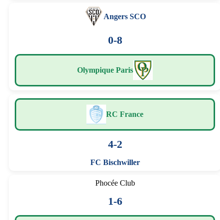
Angers SCO
0-8
Olympique Paris
RC France
4-2
FC Bischwiller
Phocée Club
1-6