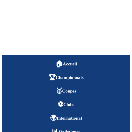
🏠
Accueil
🏆
Championnats
🥇
Coupes
⚽
Clubs
🌍
International
📊
Statistiques