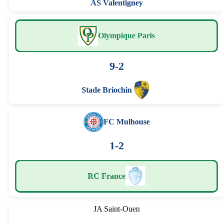
AS Valentigney
Olympique Paris
9-2
Stade Briochin
FC Mulhouse
1-2
RC France
JA Saint-Ouen