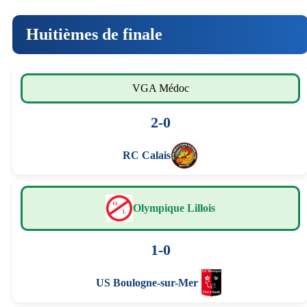
Huitièmes de finale
VGA Médoc
2-0
RC Calais
Olympique Lillois
1-0
US Boulogne-sur-Mer