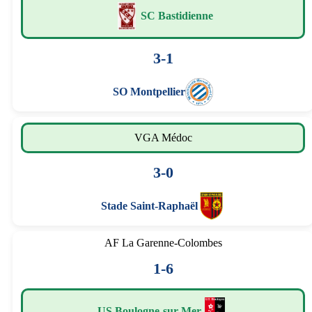
SC Bastidienne
3-1
SO Montpellier
VGA Médoc
3-0
Stade Saint-Raphaël
AF La Garenne-Colombes
1-6
US Boulogne-sur-Mer