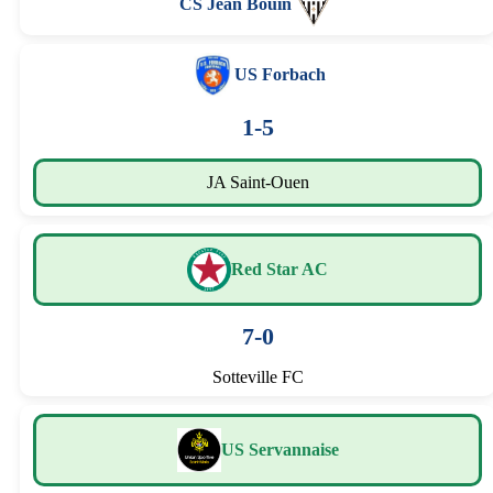
CS Jean Bouin
US Forbach
1-5
JA Saint-Ouen
Red Star AC
7-0
Sotteville FC
US Servannaise