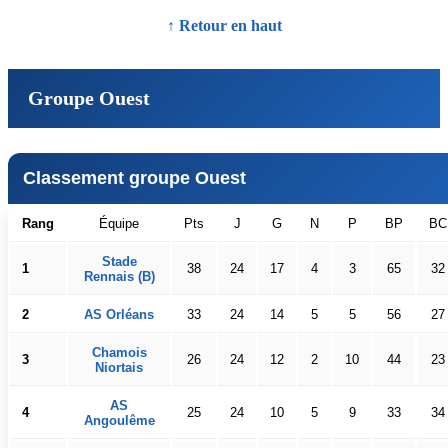
↑ Retour en haut
Groupe Ouest
Classement groupe Ouest
Rang
Équipe
Pts
J
G
N
P
BP
BC
Stade
1
38
24
17
4
3
65
32
Rennais (B)
2
AS Orléans
33
24
14
5
5
56
27
Chamois
3
26
24
12
2
10
44
23
Niortais
AS
4
25
24
10
5
9
33
34
Angoulême