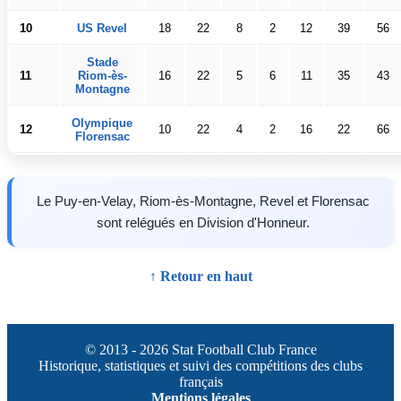
10
US Revel
18
22
8
2
12
39
56
Stade
11
Riom-ès-
16
22
5
6
11
35
43
Montagne
Olympique
12
10
22
4
2
16
22
66
Florensac
Le Puy-en-Velay, Riom-ès-Montagne, Revel et Florensac
sont relégués en Division d'Honneur.
↑ Retour en haut
© 2013 - 2026 Stat Football Club France
Historique, statistiques et suivi des compétitions des clubs
français
Mentions légales