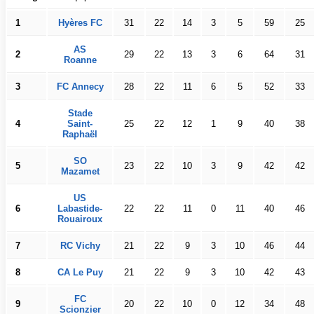
1
Hyères FC
31
22
14
3
5
59
25
AS
2
29
22
13
3
6
64
31
Roanne
3
FC Annecy
28
22
11
6
5
52
33
Stade
4
Saint-
25
22
12
1
9
40
38
Raphaël
SO
5
23
22
10
3
9
42
42
Mazamet
US
6
Labastide-
22
22
11
0
11
40
46
Rouairoux
7
RC Vichy
21
22
9
3
10
46
44
8
CA Le Puy
21
22
9
3
10
42
43
FC
9
20
22
10
0
12
34
48
Scionzier