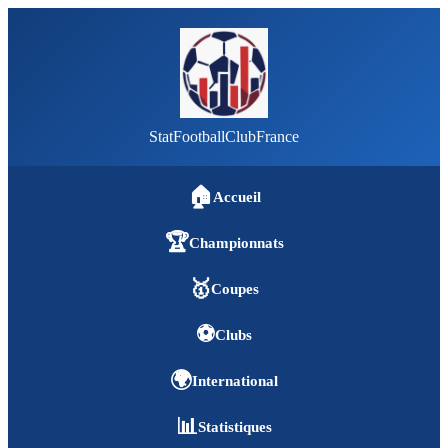
StatFootballClubFrance
🏠
Accueil
🏆
Championnats
🥇
Coupes
⚽
Clubs
🌍
International
📊
Statistiques