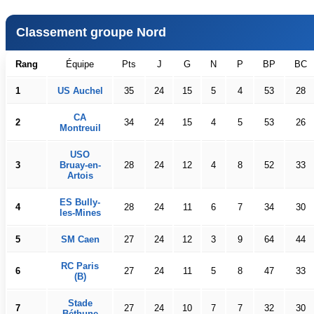
Classement groupe Nord
Rang
Équipe
Pts
J
G
N
P
BP
BC
1
US Auchel
35
24
15
5
4
53
28
CA
2
34
24
15
4
5
53
26
Montreuil
USO
3
Bruay-en-
28
24
12
4
8
52
33
Artois
ES Bully-
4
28
24
11
6
7
34
30
les-Mines
5
SM Caen
27
24
12
3
9
64
44
RC Paris
6
27
24
11
5
8
47
33
(B)
Stade
7
27
24
10
7
7
32
30
Béthune