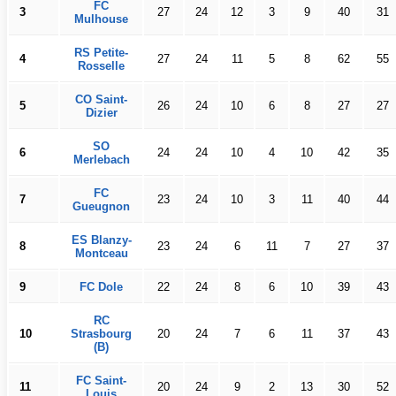
FC
3
27
24
12
3
9
40
31
Mulhouse
RS Petite-
4
27
24
11
5
8
62
55
Rosselle
CO Saint-
5
26
24
10
6
8
27
27
Dizier
SO
6
24
24
10
4
10
42
35
Merlebach
FC
7
23
24
10
3
11
40
44
Gueugnon
ES Blanzy-
8
23
24
6
11
7
27
37
Montceau
9
FC Dole
22
24
8
6
10
39
43
RC
10
Strasbourg
20
24
7
6
11
37
43
(B)
FC Saint-
11
20
24
9
2
13
30
52
Louis