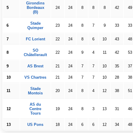
Girondins
5
Bordeaux
24
24
8
8
8
42
49
(B)
Stade
6
23
24
8
7
9
33
33
Quimper
7
FC Lorient
22
24
8
6
10
43
48
SO
8
22
24
9
4
11
42
53
Châtellerault
9
AS Brest
21
24
7
7
10
35
37
10
VS Chartres
21
24
7
7
10
28
38
Stade
11
20
24
8
4
12
38
51
Montois
AS du
12
Centre
19
24
8
3
13
31
46
Tours
13
US Pons
18
24
6
6
12
34
48