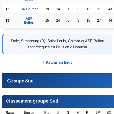
12
SR Colmar
19
24
7
5
12
27
43
ASP
13
15
24
6
3
15
27
44
Belfort
Dole, Strasbourg (B), Saint-Louis, Colmar et ASP Belfort
sont relégués en Division d'Honneur.
↑ Retour en haut
Groupe Sud
Classement groupe Sud
Rang
Équipe
Pts
J
G
N
P
BP
BC