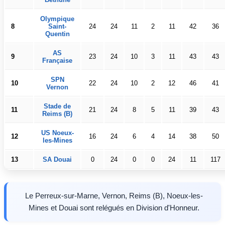
Olympique
8
Saint-
24
24
11
2
11
42
36
Quentin
AS
9
23
24
10
3
11
43
43
Française
SPN
10
22
24
10
2
12
46
41
Vernon
Stade de
11
21
24
8
5
11
39
43
Reims (B)
US Noeux-
12
16
24
6
4
14
38
50
les-Mines
13
SA Douai
0
24
0
0
24
11
117
Le Perreux-sur-Marne, Vernon, Reims (B), Noeux-les-
Mines et Douai sont relégués en Division d'Honneur.