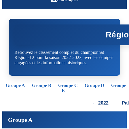
Régio
Retrouvez le classement complet du championnat
Régional 2 pour la saison 2022-2023, avec les équipes
engagées et les informations historiques.
Groupe A
Groupe B
Groupe C
Groupe D
Groupe
E
← 2022
Pa
Groupe A