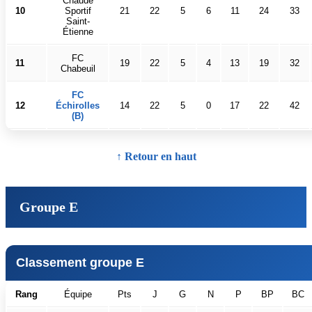
Chaude
10
Sportif
21
22
5
6
11
24
33
Saint-
Étienne
FC
11
19
22
5
4
13
19
32
Chabeuil
FC
12
Échirolles
14
22
5
0
17
22
42
(B)
↑ Retour en haut
Groupe E
Classement groupe E
Rang
Équipe
Pts
J
G
N
P
BP
BC