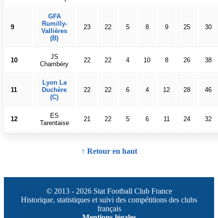
GFA
Rumilly-
9
23
22
5
8
9
25
30
Vallières
(B)
JS
10
22
22
4
10
8
26
38
Chambéry
Lyon La
11
Duchère
22
22
6
4
12
28
46
(C)
ES
12
21
22
5
6
11
24
32
Tarentaise
↑ Retour en haut
© 2013 - 2026 Stat Football Club France
Historique, statistiques et suivi des compétitions des clubs
français
Mentions légales