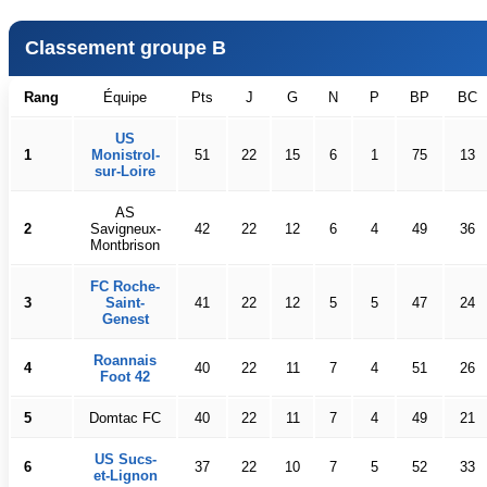
Classement groupe B
Rang
Équipe
Pts
J
G
N
P
BP
BC
US
1
Monistrol-
51
22
15
6
1
75
13
sur-Loire
AS
2
Savigneux-
42
22
12
6
4
49
36
Montbrison
FC Roche-
3
Saint-
41
22
12
5
5
47
24
Genest
Roannais
4
40
22
11
7
4
51
26
Foot 42
5
Domtac FC
40
22
11
7
4
49
21
US Sucs-
6
37
22
10
7
5
52
33
et-Lignon