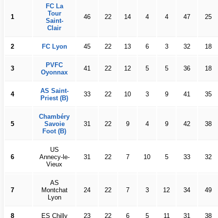
FC La
Tour
1
46
22
14
4
4
47
25
Saint-
Clair
2
FC Lyon
45
22
13
6
3
32
18
PVFC
3
41
22
12
5
5
36
18
Oyonnax
AS Saint-
4
33
22
10
3
9
41
35
Priest (B)
Chambéry
5
Savoie
31
22
9
4
9
42
38
Foot (B)
US
6
Annecy-le-
31
22
7
10
5
33
32
Vieux
AS
7
Montchat
24
22
7
3
12
34
49
Lyon
8
ES Chilly
23
22
6
5
11
31
38