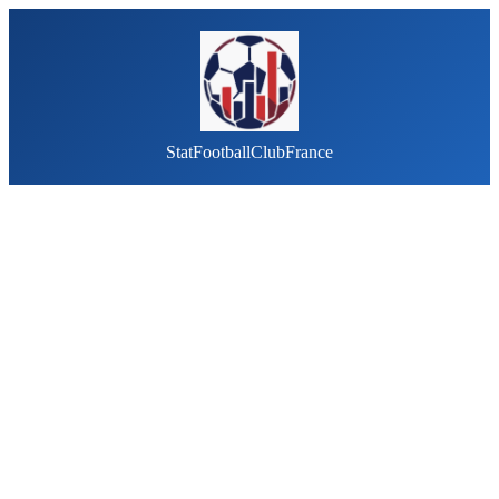
StatFootballClubFrance