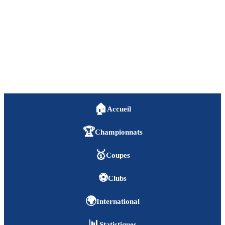
🏠
Accueil
🏆
Championnats
🥇
Coupes
⚽
Clubs
🌍
International
📊
Statistiques