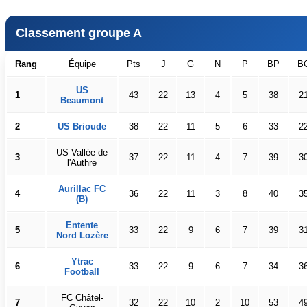
Classement groupe A
Rang
Équipe
Pts
J
G
N
P
BP
B
US
1
43
22
13
4
5
38
2
Beaumont
2
US Brioude
38
22
11
5
6
33
2
US Vallée de
3
37
22
11
4
7
39
3
l'Authre
Aurillac FC
4
36
22
11
3
8
40
3
(B)
Entente
5
33
22
9
6
7
39
3
Nord Lozère
Ytrac
6
33
22
9
6
7
34
3
Football
FC Châtel-
7
32
22
10
2
10
53
4