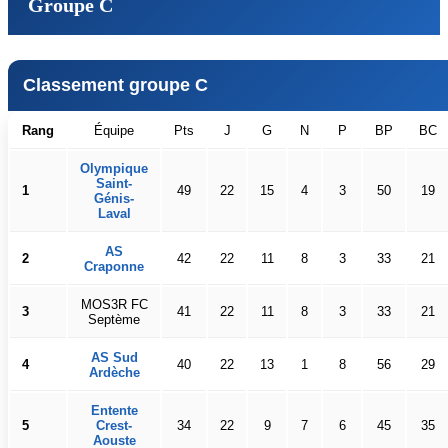
Groupe C
Classement groupe C
Rang
Équipe
Pts
J
G
N
P
BP
BC
Olympique
Saint-
1
49
22
15
4
3
50
19
Génis-
Laval
AS
2
42
22
11
8
3
33
21
Craponne
MOS3R FC
3
41
22
11
8
3
33
21
Septème
AS Sud
4
40
22
13
1
8
56
29
Ardèche
Entente
5
Crest-
34
22
9
7
6
45
35
Aouste