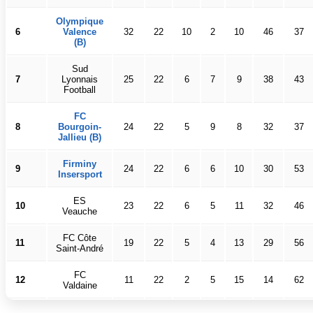
Olympique
6
Valence
32
22
10
2
10
46
37
(B)
Sud
7
Lyonnais
25
22
6
7
9
38
43
Football
FC
8
Bourgoin-
24
22
5
9
8
32
37
Jallieu (B)
Firminy
9
24
22
6
6
10
30
53
Insersport
ES
10
23
22
6
5
11
32
46
Veauche
FC Côte
11
19
22
5
4
13
29
56
Saint-André
FC
12
11
22
2
5
15
14
62
Valdaine