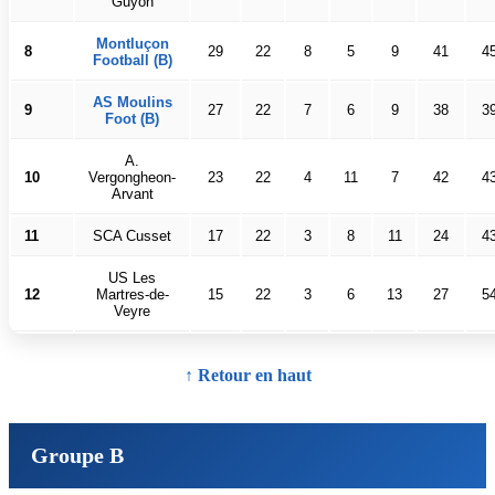
Guyon
Montluçon
8
29
22
8
5
9
41
4
Football (B)
AS Moulins
9
27
22
7
6
9
38
3
Foot (B)
A.
10
Vergongheon-
23
22
4
11
7
42
4
Arvant
11
SCA Cusset
17
22
3
8
11
24
4
US Les
12
Martres-de-
15
22
3
6
13
27
5
Veyre
↑ Retour en haut
Groupe B