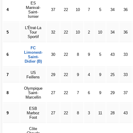
ES
Manival-
4
37
22
10
7
5
34
36
Saint-
Ismier
L'Étrat-La
5
Tour
32
22
10
2
10
34
36
Sportif
FC
Limonest-
6
30
22
8
9
5
43
33
Saint-
Didier (B)
US
7
29
22
9
4
9
25
33
Feillens
Olympique
8
Saint-
27
22
7
6
9
29
37
Marcellin
ESB
9
Marboz
27
22
8
3
11
28
43
Foot
Côte