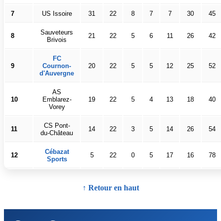
7
US Issoire
31
22
8
7
7
30
45
Sauveteurs
8
21
22
5
6
11
26
42
Brivois
FC
9
Cournon-
20
22
5
5
12
25
52
d'Auvergne
AS
10
Emblarez-
19
22
5
4
13
18
40
Vorey
CS Pont-
11
14
22
3
5
14
26
54
du-Château
Cébazat
12
5
22
0
5
17
16
78
Sports
↑ Retour en haut