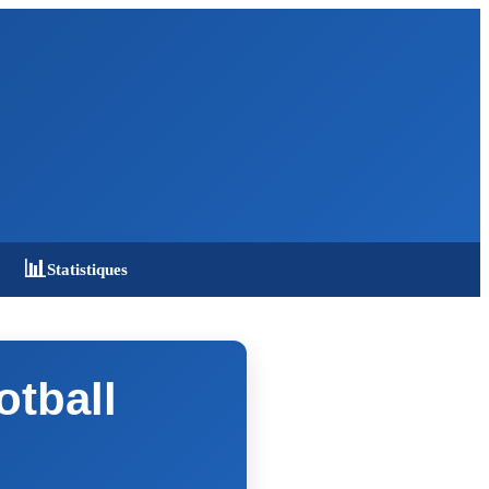
📊
Statistiques
otball