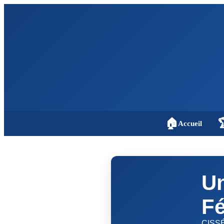
🏠

Accueil
Un
F
CISS