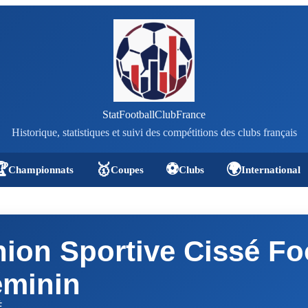
StatFootballClubFrance
Historique, statistiques et suivi des compétitions des clubs français

🥇
⚽
🌍
Championnats
Coupes
Clubs
International
ion Sportive Cissé Fo
éminin
É