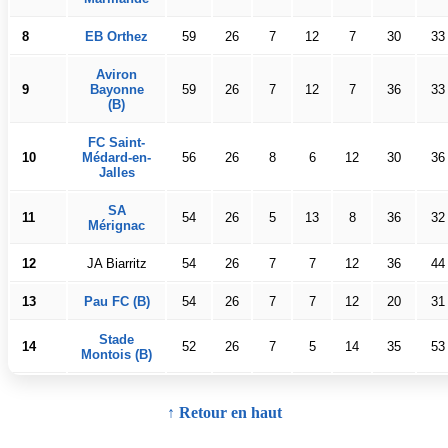
8
EB Orthez
59
26
7
12
7
30
33
Aviron
9
Bayonne
59
26
7
12
7
36
33
(B)
FC Saint-
10
Médard-en-
56
26
8
6
12
30
36
Jalles
SA
11
54
26
5
13
8
36
32
Mérignac
12
JA Biarritz
54
26
7
7
12
36
44
13
Pau FC (B)
54
26
7
7
12
20
31
Stade
14
52
26
7
5
14
35
53
Montois (B)
↑ Retour en haut