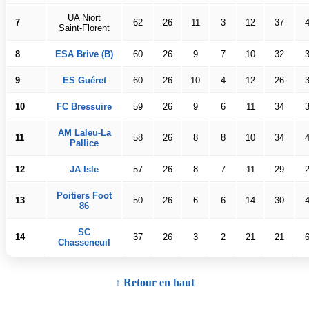
UA Niort
7
62
26
11
3
12
37
Saint-Florent
8
ESA Brive (B)
60
26
9
7
10
32
9
ES Guéret
60
26
10
4
12
26
10
FC Bressuire
59
26
9
6
11
34
AM Laleu-La
11
58
26
8
8
10
34
Pallice
12
JA Isle
57
26
8
7
11
29
Poitiers Foot
13
50
26
6
6
14
30
86
SC
14
37
26
3
2
21
21
Chasseneuil
↑ Retour en haut