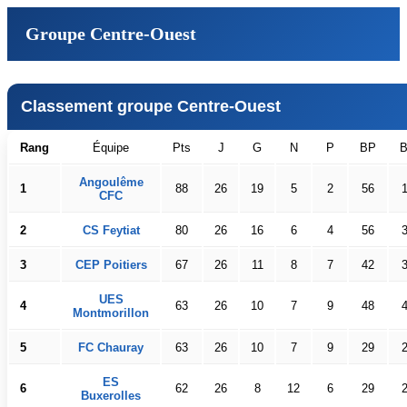
Groupe Centre-Ouest
Classement groupe Centre-Ouest
Rang
Équipe
Pts
J
G
N
P
BP
Angoulême
1
88
26
19
5
2
56
CFC
2
CS Feytiat
80
26
16
6
4
56
3
CEP Poitiers
67
26
11
8
7
42
UES
4
63
26
10
7
9
48
Montmorillon
5
FC Chauray
63
26
10
7
9
29
ES
6
62
26
8
12
6
29
Buxerolles