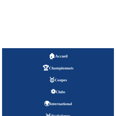
🏠
Accueil
🏆
Championnats
🥇
Coupes
⚽
Clubs
🌍
International
📊
Statistiques