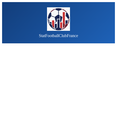
StatFootballClubFrance