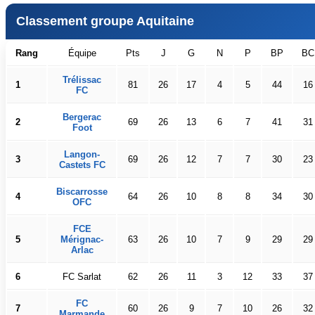
Classement groupe Aquitaine
Rang
Équipe
Pts
J
G
N
P
BP
BC
Trélissac
1
81
26
17
4
5
44
16
FC
Bergerac
2
69
26
13
6
7
41
31
Foot
Langon-
3
69
26
12
7
7
30
23
Castets FC
Biscarrosse
4
64
26
10
8
8
34
30
OFC
FCE
5
Mérignac-
63
26
10
7
9
29
29
Arlac
6
FC Sarlat
62
26
11
3
12
33
37
FC
7
60
26
9
7
10
26
32
Marmande