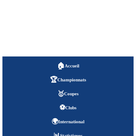
🏠
Accueil
🏆
Championnats
🥇
Coupes
⚽
Clubs
🌍
International
📊
Statistiques