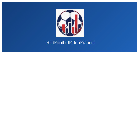
StatFootballClubFrance