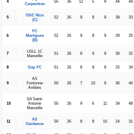
4
55
26
12
5
9
44
44
Carpentras
OGC Nice
5
52
26
9
8
9
39
33
(C)
FC
6
Martigues
52
26
9
8
9
28
25
(B)
USLL 1C
7
51
26
8
9
9
30
32
Marseille
8
Gap FC
51
26
8
9
9
25
34
AS
9
Fontonne
50
26
7
10
9
36
40
Antibes
SA Saint-
10
Antoine
50
26
9
6
11
34
48
Marseille
AS
11
50
26
8
8
10
24
31
Gardanne