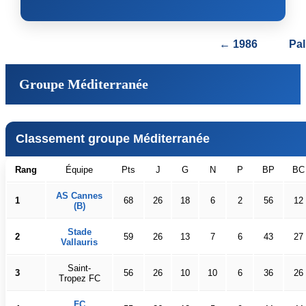
← 1986
Pa
Groupe Méditerranée
Classement groupe Méditerranée
Rang
Équipe
Pts
J
G
N
P
BP
BC
AS Cannes
1
68
26
18
6
2
56
12
(B)
Stade
2
59
26
13
7
6
43
27
Vallauris
Saint-
3
56
26
10
10
6
36
26
Tropez FC
FC