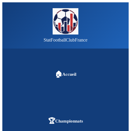
StatFootballClubFrance
🏠
Accueil
🏆
Championnats