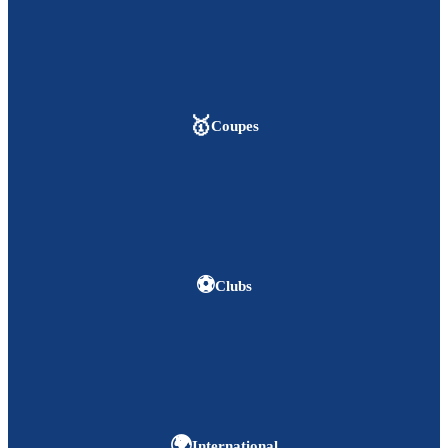
🥇
Coupes
⚽
Clubs
🌍
International