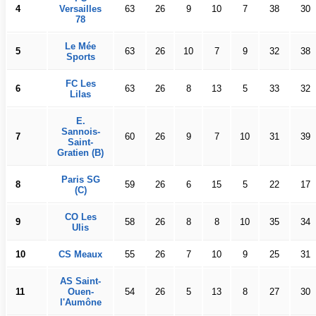
4
Versailles
63
26
9
10
7
38
30
78
Le Mée
5
63
26
10
7
9
32
38
Sports
FC Les
6
63
26
8
13
5
33
32
Lilas
E.
Sannois-
7
60
26
9
7
10
31
39
Saint-
Gratien (B)
Paris SG
8
59
26
6
15
5
22
17
(C)
CO Les
9
58
26
8
8
10
35
34
Ulis
10
CS Meaux
55
26
7
10
9
25
31
AS Saint-
11
Ouen-
54
26
5
13
8
27
30
l'Aumône