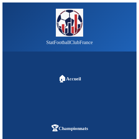
StatFootballClubFrance
🏠
Accueil
🏆
Championnats