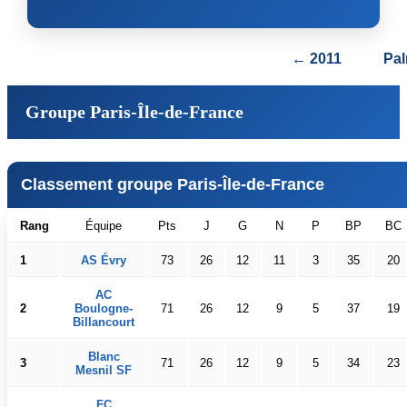
← 2011
Pa
Groupe Paris-Île-de-France
Classement groupe Paris-Île-de-France
Rang
Équipe
Pts
J
G
N
P
BP
BC
1
AS Évry
73
26
12
11
3
35
20
AC
2
Boulogne-
71
26
12
9
5
37
19
Billancourt
Blanc
3
71
26
12
9
5
34
23
Mesnil SF
FC