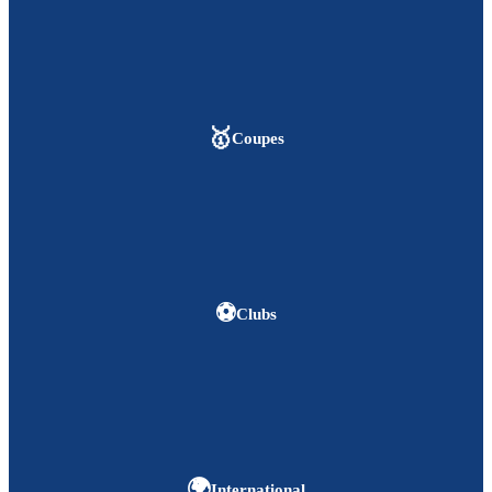
🥇
Coupes
⚽
Clubs
🌍
International