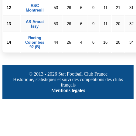
RSC
12
53
26
6
9
11
21
31
Montreuil
AS Ararat
13
53
26
6
9
11
20
32
Issy
Racing
14
Colombes
44
26
4
6
16
20
34
92 (B)
© 2013 - 2026 Stat Football Club France
Historique, statistiques et suivi des compétitions des clubs
français
Mentions légales