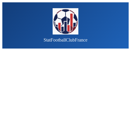
StatFootballClubFrance