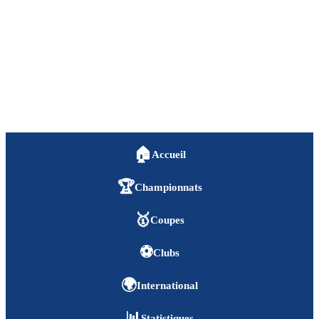
🏠
Accueil
🏆
Championnats
🥇
Coupes
⚽
Clubs
🌍
International
📊
Statistiques