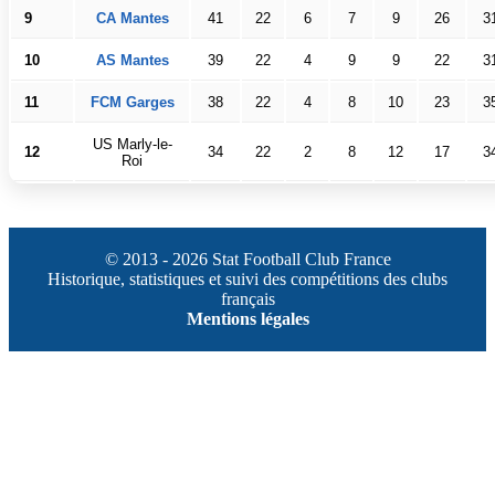
9
CA Mantes
41
22
6
7
9
26
3
10
AS Mantes
39
22
4
9
9
22
3
11
FCM Garges
38
22
4
8
10
23
3
US Marly-le-
12
34
22
2
8
12
17
3
Roi
© 2013 - 2026 Stat Football Club France
Historique, statistiques et suivi des compétitions des clubs
français
Mentions légales