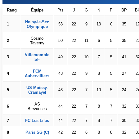
Rang
Équipe
Pts
J
G
N
P
BP
B
Noisy-le-Sec
1
53
22
9
13
0
35
1
Olympique
Cosmo
2
50
22
11
6
5
35
2
Taverny
Villemomble
3
49
22
10
7
5
41
3
SF
FCM
4
48
22
9
8
5
27
2
Aubervilliers
US Moissy-
5
46
22
7
10
5
24
2
Cramayel
AS
6
44
22
7
8
7
32
3
Brevannes
7
FC Les Lilas
44
22
7
8
7
30
3
8
Paris SG (C)
42
22
6
8
8
32
3