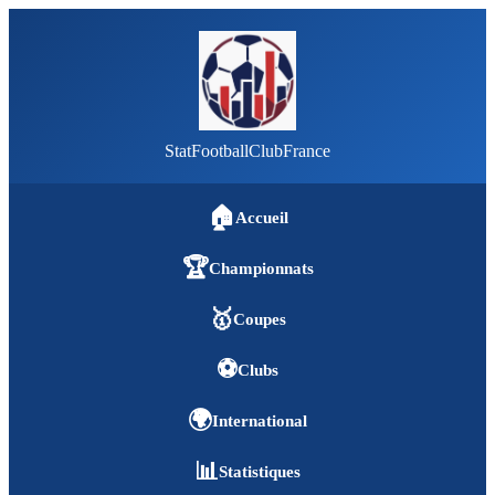
StatFootballClubFrance
🏠
Accueil
🏆
Championnats
🥇
Coupes
⚽
Clubs
🌍
International
📊
Statistiques