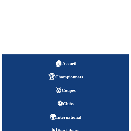
🏠
Accueil
🏆
Championnats
🥇
Coupes
⚽
Clubs
🌍
International
📊
Statistiques