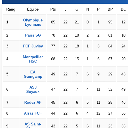
Rang
Équipe
Pts
J
G
N
P
BP
BC
Olympique
1
85
22
21
0
1
95
12
Lyonnais
2
Paris SG
78
22
18
2
2
81
10
3
FCF Juvisy
77
22
18
1
3
64
24
Montpellier
4
68
22
15
1
6
67
20
HSC
EA
5
49
22
7
6
9
29
43
Guingamp
ASJ
6
47
22
7
4
11
32
49
Soyaux
7
Rodez AF
45
22
6
5
11
29
46
8
Arras FCF
44
22
6
4
12
27
56
AS Saint-
9
43
22
5
6
11
23
35