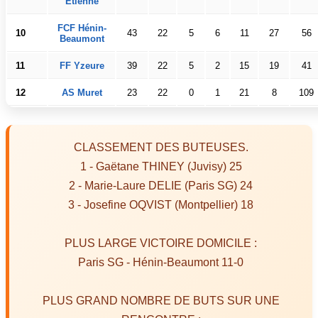
Étienne
FCF Hénin-
10
43
22
5
6
11
27
56
Beaumont
11
FF Yzeure
39
22
5
2
15
19
41
12
AS Muret
23
22
0
1
21
8
109
CLASSEMENT DES BUTEUSES.
1 - Gaëtane THINEY (Juvisy) 25
2 - Marie-Laure DELIE (Paris SG) 24
3 - Josefine OQVIST (Montpellier) 18
PLUS LARGE VICTOIRE DOMICILE :
Paris SG - Hénin-Beaumont 11-0
PLUS GRAND NOMBRE DE BUTS SUR UNE