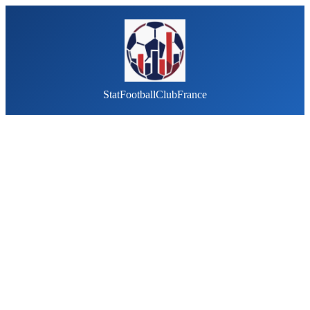
StatFootballClubFrance