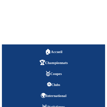
🏠
Accueil
🏆
Championnats
🥇
Coupes
⚽
Clubs
🌍
International
📊
Statistiques