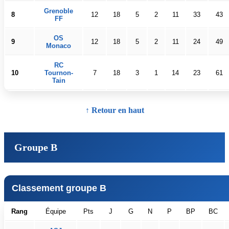
Grenoble
8
12
18
5
2
11
33
43
FF
OS
9
12
18
5
2
11
24
49
Monaco
RC
10
Tournon-
7
18
3
1
14
23
61
Tain
↑ Retour en haut
Groupe B
Classement groupe B
Rang
Équipe
Pts
J
G
N
P
BP
BC