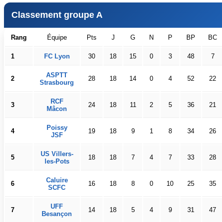
Classement groupe A
Rang
Équipe
Pts
J
G
N
P
BP
BC
1
FC Lyon
30
18
15
0
3
48
7
ASPTT
2
28
18
14
0
4
52
22
Strasbourg
RCF
3
24
18
11
2
5
36
21
Mâcon
Poissy
4
19
18
9
1
8
34
26
JSF
US Villers-
5
18
18
7
4
7
33
28
les-Pots
Caluire
6
16
18
8
0
10
25
35
SCFC
UFF
7
14
18
5
4
9
31
47
Besançon