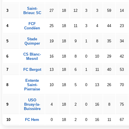
Saint-
3
27
18
12
3
3
59
14
Brieuc SC
FCF
4
25
18
11
3
4
44
23
Condéen
Stade
5
19
18
9
1
8
35
34
Quimper
CS Blanc-
6
16
18
8
0
10
29
42
Mesnil
7
FC Bergot
13
18
6
1
11
40
53
Entente
8
Saint-
10
18
5
0
13
26
70
Pierraise
USO
9
Bruay-la-
4
18
2
0
16
8
75
Buissière
10
FC Hem
0
18
2
0
16
11
67