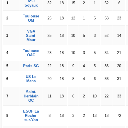
ASJ
1
32
18
15
2
1
52
6
Soyaux
Toulouse
2
25
18
12
1
5
53
23
OM
VGA
3
Saint-
25
18
10
5
3
52
14
Maur
Toulouse
4
23
18
10
3
5
34
21
OAC
5
Paris SG
22
18
9
4
5
36
20
US Le
6
20
18
8
4
6
36
31
Mans
Saint-
7
Herblain
11
18
6
2
10
22
33
OC
ESOF La
8
Roche-
8
18
3
2
13
18
72
sur-Yon