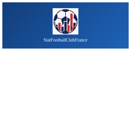
StatFootballClubFrance