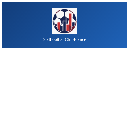
StatFootballClubFrance