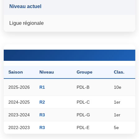
Niveau actuel
Ligue régionale
Saison
Niveau
Groupe
Clas.
P
2025-2026
R1
PDL-B
10e
2
2024-2025
R2
PDL-C
1er
4
2023-2024
R3
PDL-G
1er
5
2022-2023
R3
PDL-E
5e
3