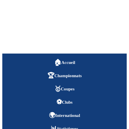
🏠
Accueil
🏆
Championnats
🥇
Coupes
⚽
Clubs
🌍
International
📊
Statistiques