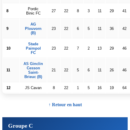
Pordic
8
27
22
8
3
11
29
41
Binic FC
AG
9
Plouvorn
23
22
6
5
11
36
42
(B)
Stade
10
Paimpol
23
22
7
2
13
29
46
FC
AS Ginclin
Cesson
11
21
22
5
6
11
26
46
Saint-
Brieuc (B)
12
JS Cavan
8
22
1
5
16
19
64
↑ Retour en haut
Groupe C