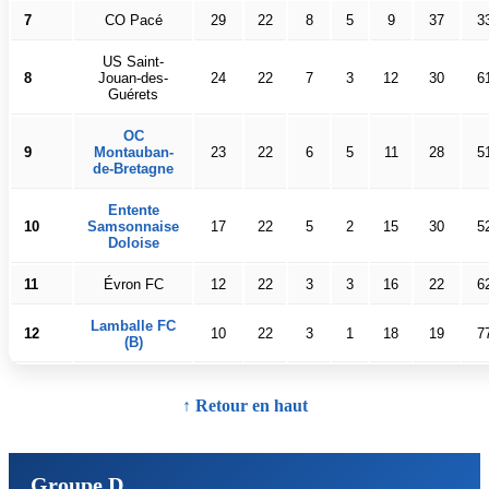
7
CO Pacé
29
22
8
5
9
37
3
US Saint-
8
Jouan-des-
24
22
7
3
12
30
6
Guérets
OC
9
Montauban-
23
22
6
5
11
28
5
de-Bretagne
Entente
10
Samsonnaise
17
22
5
2
15
30
5
Doloise
11
Évron FC
12
22
3
3
16
22
6
Lamballe FC
12
10
22
3
1
18
19
7
(B)
↑ Retour en haut
Groupe D