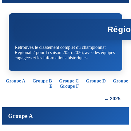
Régio
Retrouvez le classement complet du championnat
Régional 2 pour la saison 2025-2026, avec les équipes
engagées et les informations historiques.
Groupe A
Groupe B
Groupe C
Groupe D
Groupe
E
Groupe F
← 2025
Groupe A