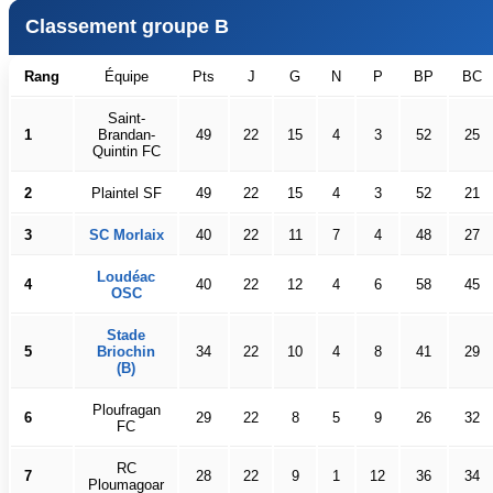
Classement groupe B
Rang
Équipe
Pts
J
G
N
P
BP
BC
Saint-
1
Brandan-
49
22
15
4
3
52
25
Quintin FC
2
Plaintel SF
49
22
15
4
3
52
21
3
SC Morlaix
40
22
11
7
4
48
27
Loudéac
4
40
22
12
4
6
58
45
OSC
Stade
5
Briochin
34
22
10
4
8
41
29
(B)
Ploufragan
6
29
22
8
5
9
26
32
FC
RC
7
28
22
9
1
12
36
34
Ploumagoar