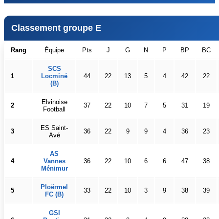
Classement groupe E
Rang
Équipe
Pts
J
G
N
P
BP
BC
SCS
1
Locminé
44
22
13
5
4
42
22
(B)
Elvinoise
2
37
22
10
7
5
31
19
Football
ES Saint-
3
36
22
9
9
4
36
23
Avé
AS
4
Vannes
36
22
10
6
6
47
38
Ménimur
Ploërmel
5
33
22
10
3
9
38
39
FC (B)
GSI