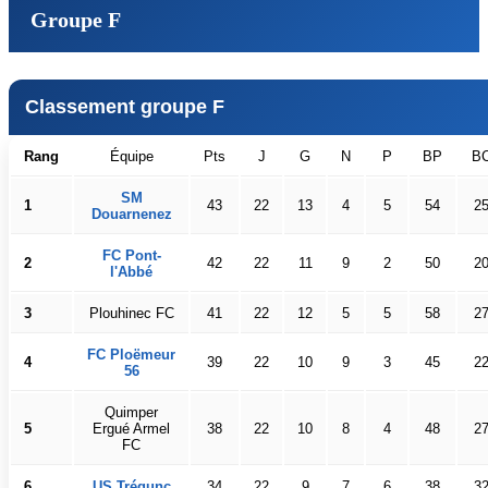
Groupe F
Classement groupe F
Rang
Équipe
Pts
J
G
N
P
BP
B
SM
1
43
22
13
4
5
54
2
Douarnenez
FC Pont-
2
42
22
11
9
2
50
2
l'Abbé
3
Plouhinec FC
41
22
12
5
5
58
2
FC Ploëmeur
4
39
22
10
9
3
45
2
56
Quimper
5
Ergué Armel
38
22
10
8
4
48
2
FC
6
US Trégunc
34
22
9
7
6
38
3