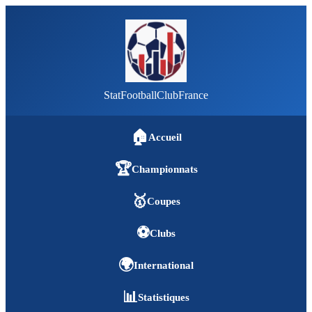
StatFootballClubFrance
🏠
Accueil
🏆
Championnats
🥇
Coupes
⚽
Clubs
🌍
International
📊
Statistiques