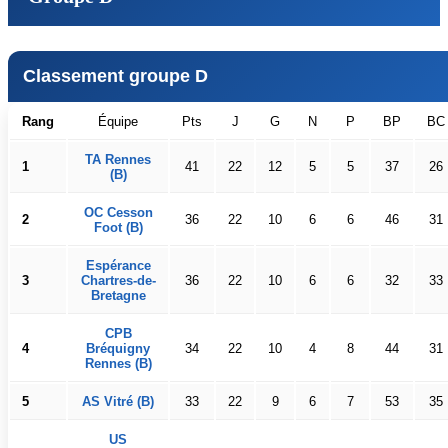
Classement groupe D
Rang
Équipe
Pts
J
G
N
P
BP
BC
TA Rennes
1
41
22
12
5
5
37
26
(B)
OC Cesson
2
36
22
10
6
6
46
31
Foot (B)
Espérance
3
Chartres-de-
36
22
10
6
6
32
33
Bretagne
CPB
4
Bréquigny
34
22
10
4
8
44
31
Rennes (B)
5
AS Vitré (B)
33
22
9
6
7
53
35
US