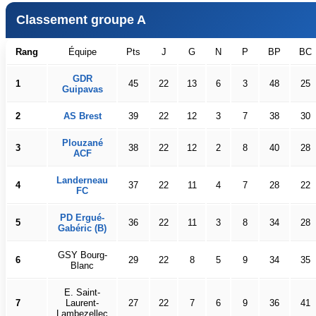
Classement groupe A
Rang
Équipe
Pts
J
G
N
P
BP
BC
GDR
1
45
22
13
6
3
48
25
Guipavas
2
AS Brest
39
22
12
3
7
38
30
Plouzané
3
38
22
12
2
8
40
28
ACF
Landerneau
4
37
22
11
4
7
28
22
FC
PD Ergué-
5
36
22
11
3
8
34
28
Gabéric (B)
GSY Bourg-
6
29
22
8
5
9
34
35
Blanc
E. Saint-
7
Laurent-
27
22
7
6
9
36
41
Lambezellec