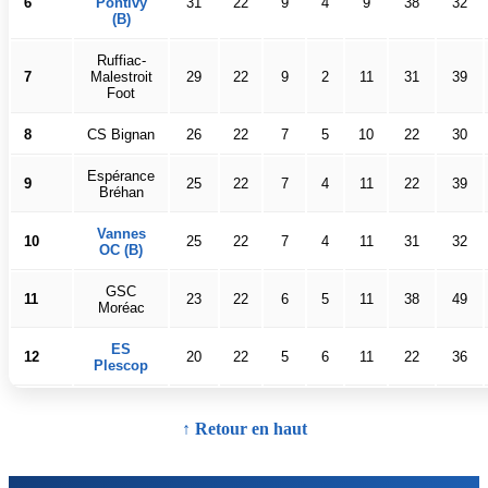
6
Pontivy
31
22
9
4
9
38
32
(B)
Ruffiac-
7
Malestroit
29
22
9
2
11
31
39
Foot
8
CS Bignan
26
22
7
5
10
22
30
Espérance
9
25
22
7
4
11
22
39
Bréhan
Vannes
10
25
22
7
4
11
31
32
OC (B)
GSC
11
23
22
6
5
11
38
49
Moréac
ES
12
20
22
5
6
11
22
36
Plescop
↑ Retour en haut