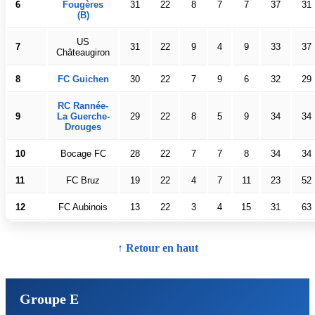
6
Fougères
31
22
8
7
7
37
31
(B)
US
7
31
22
9
4
9
33
37
Châteaugiron
8
FC Guichen
30
22
7
9
6
32
29
RC Rannée-
9
La Guerche-
29
22
8
5
9
34
34
Drouges
10
Bocage FC
28
22
7
7
8
34
34
11
FC Bruz
19
22
4
7
11
23
52
12
FC Aubinois
13
22
3
4
15
31
63
↑ Retour en haut
Groupe E