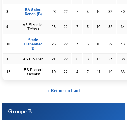
EA Saint-
8
26
22
7
5
10
32
40
Renan (B)
AS Sizun-le-
9
26
22
7
5
10
32
34
Tréhou
Stade
10
Plabennec
25
22
7
5
10
29
43
(B)
11
AS Plouvien
21
22
6
3
13
27
38
ES Portsall
12
19
22
4
7
11
19
33
Kersaint
↑ Retour en haut
Groupe B