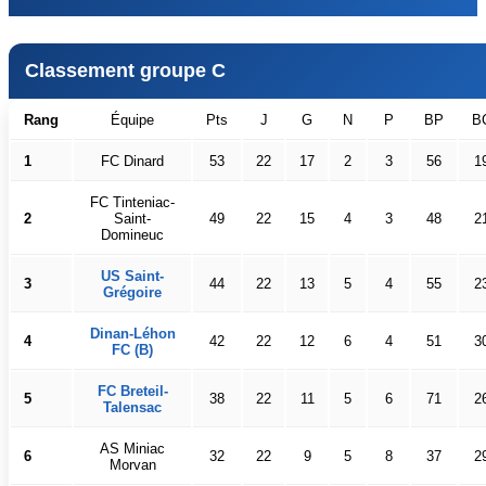
Classement groupe C
Rang
Équipe
Pts
J
G
N
P
BP
B
1
FC Dinard
53
22
17
2
3
56
1
FC Tinteniac-
2
Saint-
49
22
15
4
3
48
2
Domineuc
US Saint-
3
44
22
13
5
4
55
2
Grégoire
Dinan-Léhon
4
42
22
12
6
4
51
3
FC (B)
FC Breteil-
5
38
22
11
5
6
71
2
Talensac
AS Miniac
6
32
22
9
5
8
37
2
Morvan