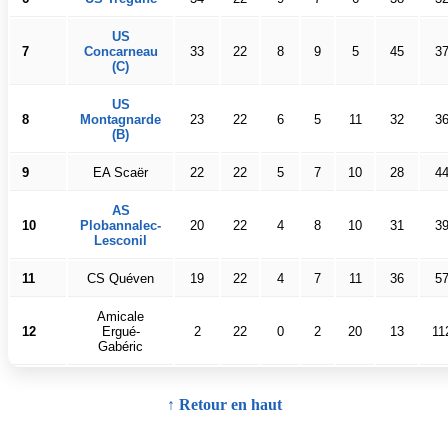
US
7
Concarneau
33
22
8
9
5
45
3
(C)
US
8
Montagnarde
23
22
6
5
11
32
3
(B)
9
EA Scaër
22
22
5
7
10
28
4
AS
10
Plobannalec-
20
22
4
8
10
31
3
Lesconil
11
CS Quéven
19
22
4
7
11
36
5
Amicale
12
Ergué-
2
22
0
2
20
13
11
Gabéric
↑ Retour en haut