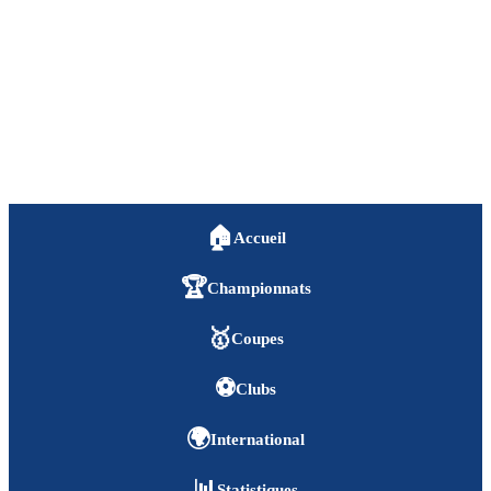
🏠
Accueil
🏆
Championnats
🥇
Coupes
⚽
Clubs
🌍
International
📊
Statistiques