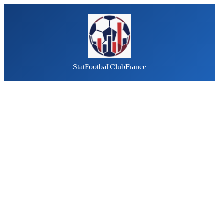
StatFootballClubFrance