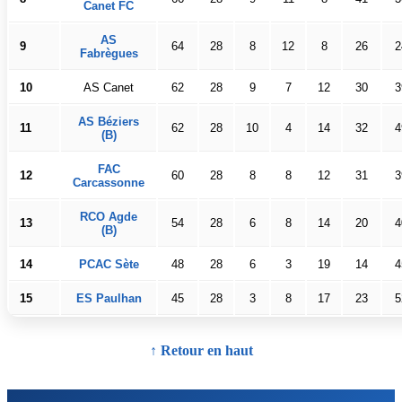
Canet FC
AS
9
64
28
8
12
8
26
2
Fabrègues
10
AS Canet
62
28
9
7
12
30
3
AS Béziers
11
62
28
10
4
14
32
4
(B)
FAC
12
60
28
8
8
12
31
3
Carcassonne
RCO Agde
13
54
28
6
8
14
20
4
(B)
14
PCAC Sète
48
28
6
3
19
14
4
15
ES Paulhan
45
28
3
8
17
23
5
↑ Retour en haut