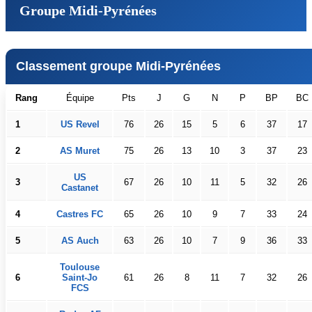
Groupe Midi-Pyrénées
Classement groupe Midi-Pyrénées
Rang
Équipe
Pts
J
G
N
P
BP
BC
1
US Revel
76
26
15
5
6
37
17
2
AS Muret
75
26
13
10
3
37
23
US
3
67
26
10
11
5
32
26
Castanet
4
Castres FC
65
26
10
9
7
33
24
5
AS Auch
63
26
10
7
9
36
33
Toulouse
6
Saint-Jo
61
26
8
11
7
32
26
FCS