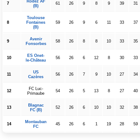
Rodez AF
7
61
26
9
8
9
39
31
(B)
Toulouse
8
Fontaines
59
26
9
6
11
33
37
(B)
Avenir
9
58
26
8
8
10
33
35
Fonsorbes
ES Onet-
10
56
26
6
12
8
30
33
le-Château
US
11
56
26
7
9
10
27
34
Cazères
FC Luc-
12
54
26
5
13
8
27
40
Primaube
Blagnac
13
52
26
6
10
10
32
38
FC (B)
Montauban
14
45
26
6
1
19
28
59
FC