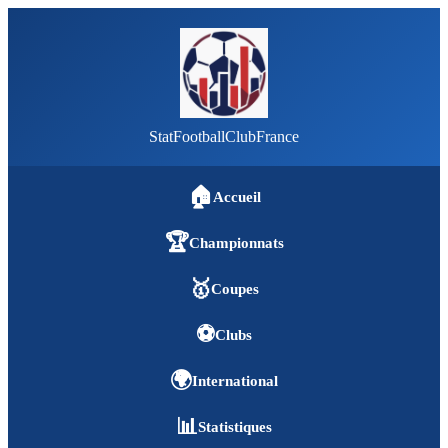
StatFootballClubFrance
🏠
Accueil
🏆
Championnats
🥇
Coupes
⚽
Clubs
🌍
International
📊
Statistiques