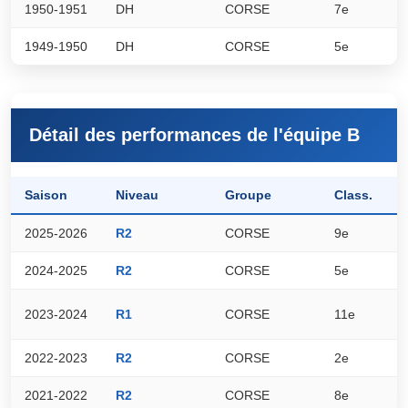
1950-1951
DH
CORSE
7e
0
1949-1950
DH
CORSE
5e
0
Détail des performances de l'équipe B
Saison
Niveau
Groupe
Class.
P
2025-2026
R2
CORSE
9e
4
2024-2025
R2
CORSE
5e
5
2023-2024
R1
CORSE
11e
4
2022-2023
R2
CORSE
2e
6
2021-2022
R2
CORSE
8e
2