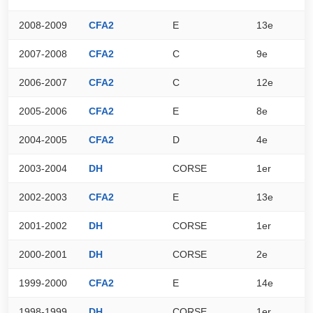
2008-2009
CFA2
E
13e
6
2007-2008
CFA2
C
9e
6
2006-2007
CFA2
C
12e
6
2005-2006
CFA2
E
8e
7
2004-2005
CFA2
D
4e
7
2003-2004
DH
CORSE
1er
9
2002-2003
CFA2
E
13e
6
2001-2002
DH
CORSE
1er
8
2000-2001
DH
CORSE
2e
7
1999-2000
CFA2
E
14e
6
1998-1999
DH
CORSE
1er
7