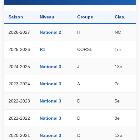
Saison
Niveau
Groupe
Clas.
P
2026-2027
National 2
H
NC
0
2025-2026
R1
CORSE
1er
7
2024-2025
National 3
J
13e
2
2023-2024
National 3
A
7e
3
2022-2023
National 3
D
5e
3
2021-2022
National 3
D
8e
4
2020-2021
National 3
D
12e
4