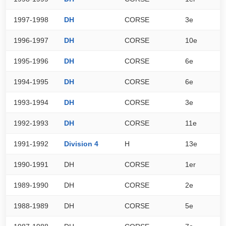
1997-1998
DH
CORSE
3e
5
1996-1997
DH
CORSE
10e
4
1995-1996
DH
CORSE
6e
5
1994-1995
DH
CORSE
6e
4
1993-1994
DH
CORSE
3e
4
1992-1993
DH
CORSE
11e
5
1991-1992
Division 4
H
13e
1
1990-1991
DH
CORSE
1er
5
1989-1990
DH
CORSE
2e
5
1988-1989
DH
CORSE
5e
4