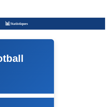
📊
Statistiques
tball