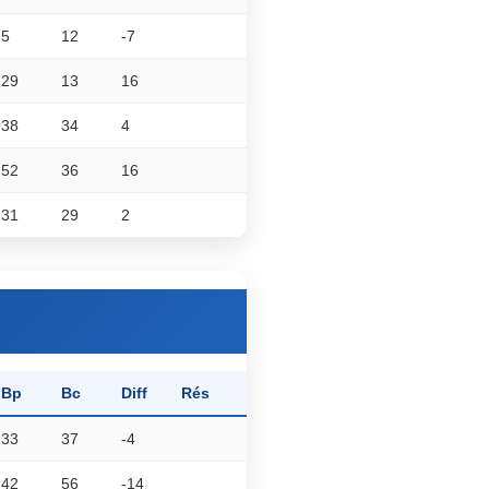
5
12
-7
29
13
16
38
34
4
52
36
16
31
29
2
Bp
Bc
Diff
Rés
33
37
-4
42
56
-14