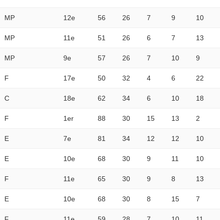
MP
12e
56
26
7
9
10
MP
11e
51
26
6
7
13
MP
9e
57
26
7
10
9
F
17e
50
32
4
6
22
C
18e
62
34
6
10
18
F
1er
88
30
15
13
2
E
7e
81
34
12
12
10
E
10e
68
30
9
11
10
F
11e
65
30
9
8
13
E
10e
68
30
8
15
7
F
11e
59
28
7
10
11