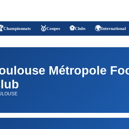

🥇
⚽
🌍
Championnats
Coupes
Clubs
International
oulouse Métropole Foo
lub
ULOUSE