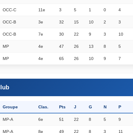
OCC-C
11e
3
5
1
0
4
OCC-B
3e
32
15
10
2
3
OCC-B
7e
30
22
9
3
10
MP
4e
47
26
13
8
5
MP
4e
65
26
10
9
7
Club
Groupe
Clas.
Pts
J
G
N
P
MP-A
6e
51
22
8
5
9
MP-A
8e
49
22
8
3
11