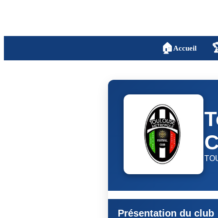
🏠

Accueil
T
C
TO
Présentation du club