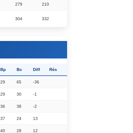
279
210
304
332
Bp
Bc
Diff
Rés
29
65
-36
29
30
-1
36
38
-2
37
24
13
40
28
12