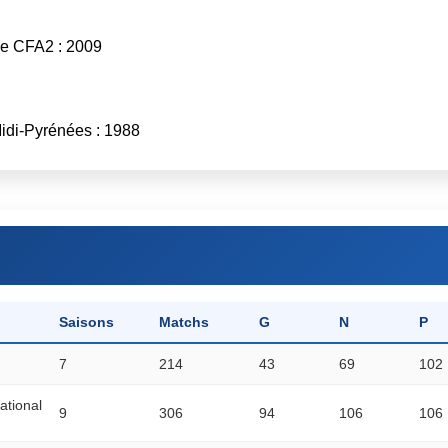
de CFA2 : 2009
idi-Pyrénées : 1988
Saisons
Matchs
G
N
P
7
214
43
69
102
ational
9
306
94
106
106