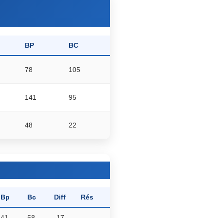
BP
BC
78
105
141
95
48
22
Bp
Bc
Diff
Rés
41
58
-17