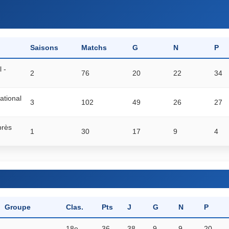
Saisons
Matchs
G
N
P
 -
2
76
20
22
34
ational
3
102
49
26
27
près
1
30
17
9
4
Groupe
Clas.
Pts
J
G
N
P
18e
36
38
9
9
20