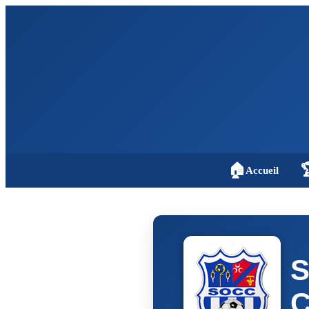
🏠

Accueil
S
C