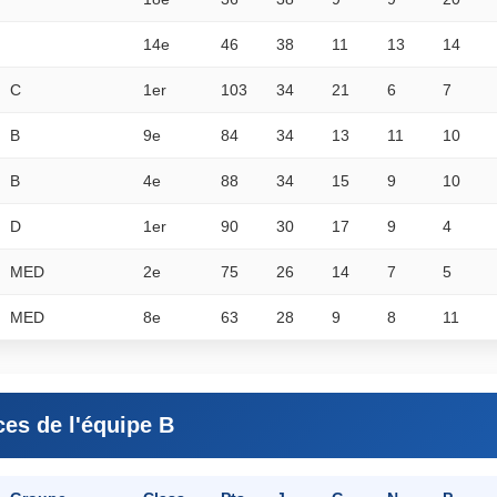
14e
46
38
11
13
14
C
1er
103
34
21
6
7
B
9e
84
34
13
11
10
B
4e
88
34
15
9
10
D
1er
90
30
17
9
4
MED
2e
75
26
14
7
5
MED
8e
63
28
9
8
11
ces de l'équipe B