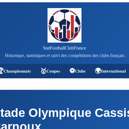
StatFootballClubFrance
Historique, statistiques et suivi des compétitions des clubs français

🥇
⚽
🌍
Championnats
Coupes
Clubs
International
tade Olympique Cassi
arnoux