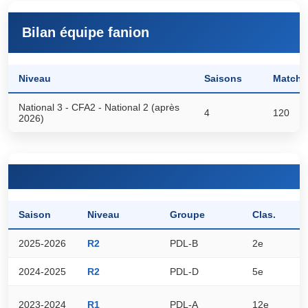
Bilan équipe fanion
Niveau
Saisons
Matchs
National 3 - CFA2 - National 2 (après
4
120
2026)
Saison
Niveau
Groupe
Clas.
P
2025-2026
R2
PDL-B
2e
4
2024-2025
R2
PDL-D
5e
2
2023-2024
R1
PDL-A
12e
1