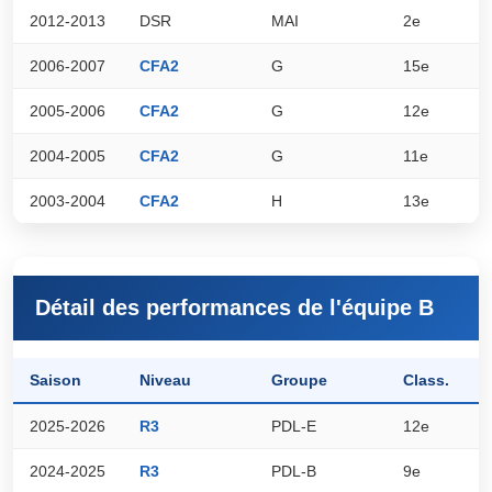
2012-2013
DSR
MAI
2e
7
2006-2007
CFA2
G
15e
5
2005-2006
CFA2
G
12e
6
2004-2005
CFA2
G
11e
6
2003-2004
CFA2
H
13e
6
Détail des performances de l'équipe B
Saison
Niveau
Groupe
Class.
P
2025-2026
R3
PDL-E
12e
9
2024-2025
R3
PDL-B
9e
2