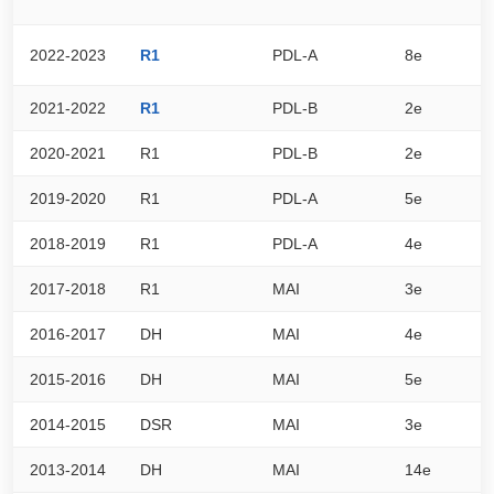
2022-2023
R1
PDL-A
8e
2
2021-2022
R1
PDL-B
2e
4
2020-2021
R1
PDL-B
2e
7
2019-2020
R1
PDL-A
5e
1
2018-2019
R1
PDL-A
4e
4
2017-2018
R1
MAI
3e
5
2016-2017
DH
MAI
4e
7
2015-2016
DH
MAI
5e
6
2014-2015
DSR
MAI
3e
5
2013-2014
DH
MAI
14e
4