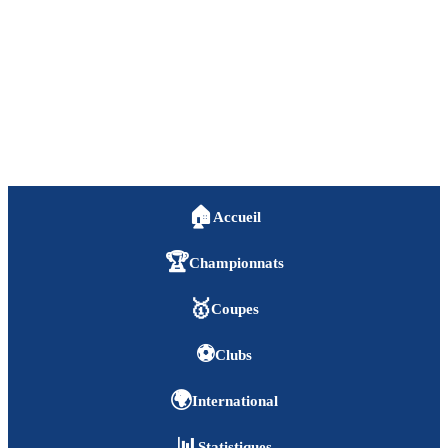
🏠
Accueil
🏆
Championnats
🥇
Coupes
⚽
Clubs
🌍
International
📊
Statistiques