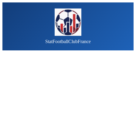
StatFootballClubFrance