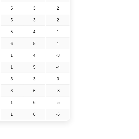
5
3
2
5
3
2
5
4
1
6
5
1
1
4
-3
1
5
-4
3
3
0
3
6
-3
1
6
-5
1
6
-5