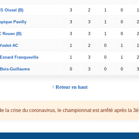
S Oissel (B)
3
2
1
0
1
pique Pavilly
3
3
1
0
2
C Rouen (B)
3
3
1
0
2
Yvetot AC
1
2
0
1
1
Esnard Franqueville
1
3
0
1
2
Bois-Guillaume
0
3
0
0
3
↑ Retour en haut
de la crise du coronavirus, le championnat est arrêté après la 3