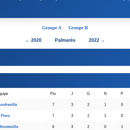
Groupe A
Groupe B
← 2020
Palmarès
2022 →
quipe
Pts
J
G
N
P
nfreville
7
3
2
1
0
 Flers
7
3
2
1
0
ondeville
6
3
2
0
1