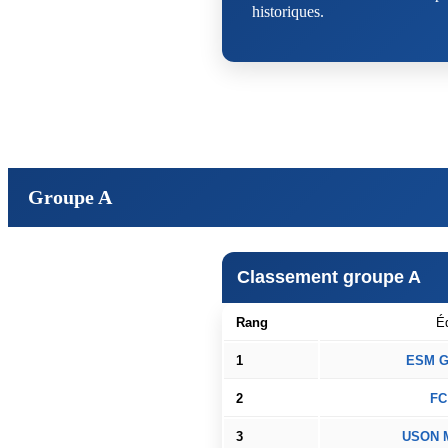
historiques.
Groupe A
Classement groupe A
Rang
É
1
ESM Go
2
FC
3
USON M