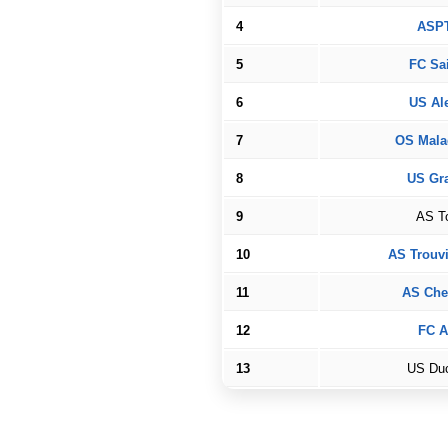
4
ASP
5
FC Sai
6
US Al
7
OS Mala
8
US Gra
9
AS To
10
AS Trouvi
11
AS Che
12
FC A
13
US Duc