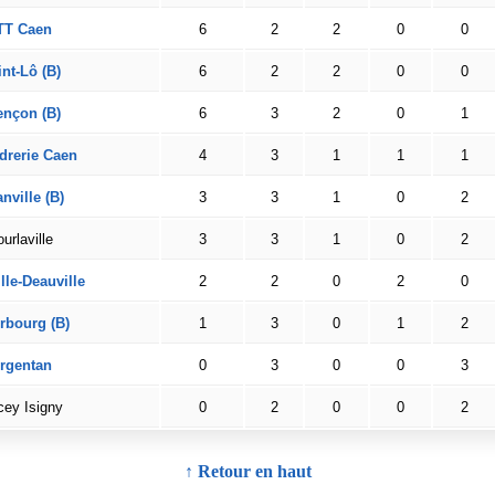
TT Caen
6
2
2
0
0
nt-Lô (B)
6
2
2
0
0
ençon (B)
6
3
2
0
1
drerie Caen
4
3
1
1
1
nville (B)
3
3
1
0
2
urlaville
3
3
1
0
2
lle-Deauville
2
2
0
2
0
rbourg (B)
1
3
0
1
2
rgentan
0
3
0
0
3
ey Isigny
0
2
0
0
2
↑ Retour en haut