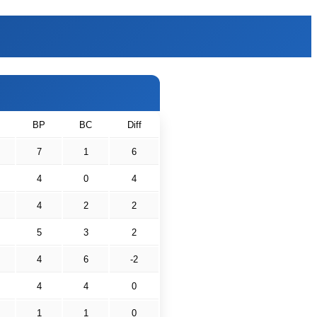
P
BP
BC
Diff
7
1
6
4
0
4
4
2
2
5
3
2
4
6
-2
4
4
0
1
1
0