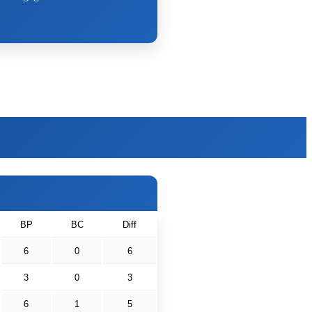
BP
BC
Diff
6
0
6
3
0
3
6
1
5