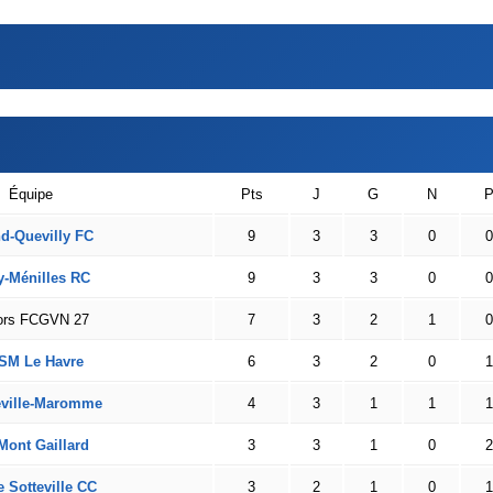
Équipe
Pts
J
G
N
d-Quevilly FC
9
3
3
0
0
y-Ménilles RC
9
3
3
0
0
ors FCGVN 27
7
3
2
1
0
SM Le Havre
6
3
2
0
1
ville-Maromme
4
3
1
1
1
Mont Gaillard
3
3
1
0
2
 Sotteville CC
3
2
1
0
1