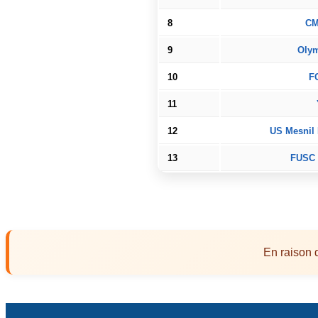
8
CM
9
Olym
10
F
11
12
US Mesnil 
13
FUSC 
En raison 