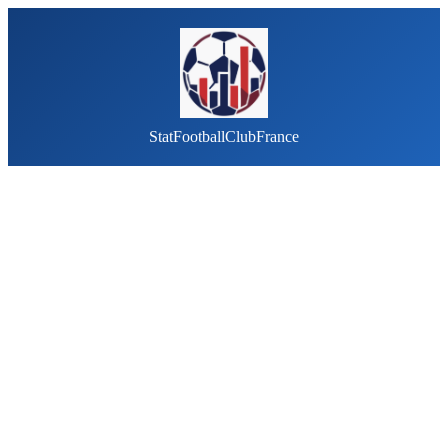
StatFootballClubFrance