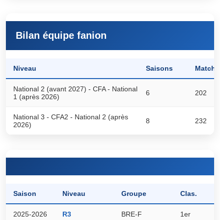
Bilan équipe fanion
Niveau
Saisons
Matchs
National 2 (avant 2027) - CFA - National
6
202
1 (après 2026)
National 3 - CFA2 - National 2 (après
8
232
2026)
Saison
Niveau
Groupe
Clas.
P
2025-2026
R3
BRE-F
1er
5