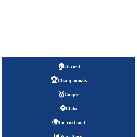
🏠
Accueil
🏆
Championnats
🥇
Coupes
⚽
Clubs
🌍
International
📊
Statistiques