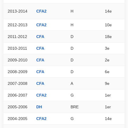
2013-2014
CFA2
H
14e
4
2012-2013
CFA2
H
10e
5
2011-2012
CFA
D
18e
5
2010-2011
CFA
D
3e
8
2009-2010
CFA
D
2e
9
2008-2009
CFA
D
6e
8
2007-2008
CFA
A
9e
8
2006-2007
CFA2
G
1er
8
2005-2006
DH
BRE
1er
7
2004-2005
CFA2
G
14e
6