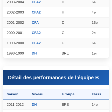
2003-2004
CFA2
H
6e
7
2002-2003
CFA2
H
4e
7
2001-2002
CFA
D
16e
6
2000-2001
CFA2
G
2e
7
1999-2000
CFA2
G
6e
7
1998-1999
DH
BRE
1er
8
Détail des performances de l'équipe B
Saison
Niveau
Groupe
Class.
P
2011-2012
DH
BRE
14e
4