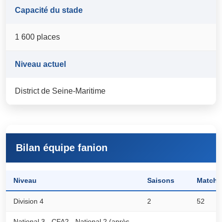
Capacité du stade
1 600 places
Niveau actuel
District de Seine-Maritime
Bilan équipe fanion
Niveau
Saisons
Matchs
Division 4
2
52
National 3 - CFA2 - National 2 (après