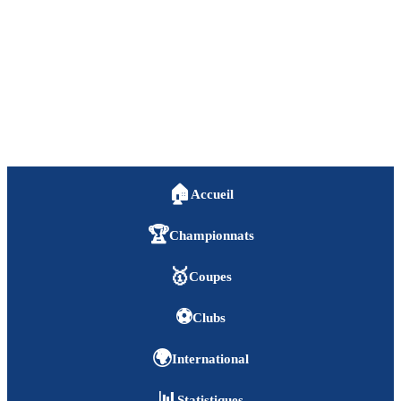
🏠
Accueil
🏆
Championnats
🥇
Coupes
⚽
Clubs
🌍
International
📊
Statistiques