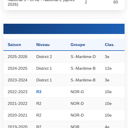
2
60
2026)
Saison
Niveau
Groupe
Clas.
P
2025-2026
District 2
S.-Maritime-D
3e
7
2024-2025
District 1
S.-Maritime-B
12e
3
2023-2024
District 1
S.-Maritime-B
3e
5
2022-2023
R3
NOR-G
10e
1
2021-2022
R2
NOR-D
10e
2
2020-2021
R2
NOR-D
10e
1
2019-2020
R2
NOR
4e
1