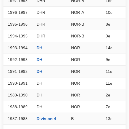
1997-1998
DHR
NOR-B
1er
0
1996-1997
DHR
NOR-A
10e
0
1995-1996
DHR
NOR-B
8e
0
1994-1995
DHR
NOR-B
9e
0
1993-1994
DH
NOR
14e
3
1992-1993
DH
NOR
9e
4
1991-1992
DH
NOR
11e
5
1990-1991
DH
NOR
11e
0
1989-1990
DH
NOR
2e
0
1988-1989
DH
NOR
7e
0
1987-1988
Division 4
B
13e
1