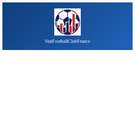
StatFootballClubFrance