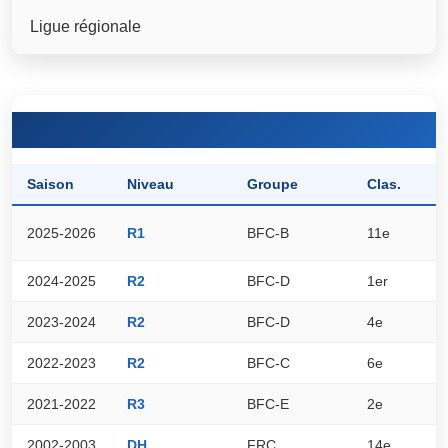
Ligue régionale
Saison
Niveau
Groupe
Clas.
P
2025-2026
R1
BFC-B
11e
1
2024-2025
R2
BFC-D
1er
4
2023-2024
R2
BFC-D
4e
4
2022-2023
R2
BFC-C
6e
3
2021-2022
R3
BFC-E
2e
5
2002-2003
DH
FRC
14e
4