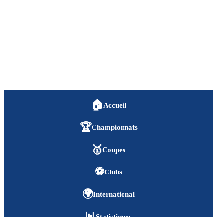
🏠
Accueil
🏆
Championnats
🥇
Coupes
⚽
Clubs
🌍
International
📊
Statistiques