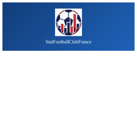
StatFootballClubFrance