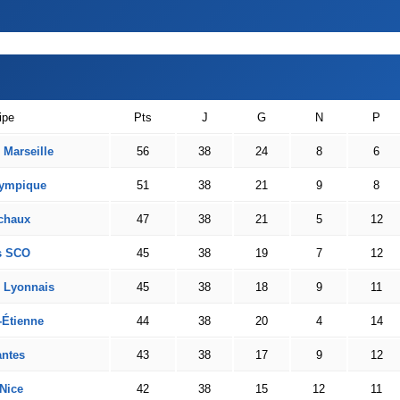
ipe
Pts
J
G
N
P
Marseille
56
38
24
8
6
ympique
51
38
21
9
8
chaux
47
38
21
5
12
s SCO
45
38
19
7
12
 Lyonnais
45
38
18
9
11
-Étienne
44
38
20
4
14
ntes
43
38
17
9
12
Nice
42
38
15
12
11