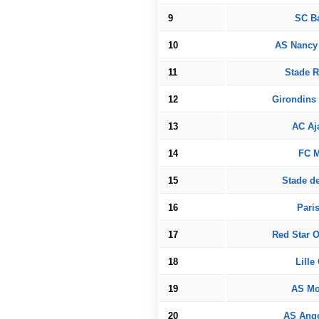
9
SC Ba
10
AS Nancy 
11
Stade R
12
Girondins
13
AC Aj
14
FC M
15
Stade d
16
Pari
17
Red Star 
18
Lille
19
AS Mo
20
AS Ang