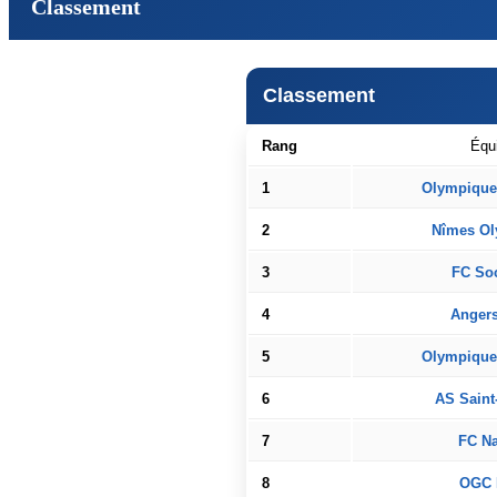
Classement
Classement
Rang
Équ
1
Olympique 
2
Nîmes Ol
3
FC So
4
Anger
5
Olympique
6
AS Saint
7
FC Na
8
OGC 