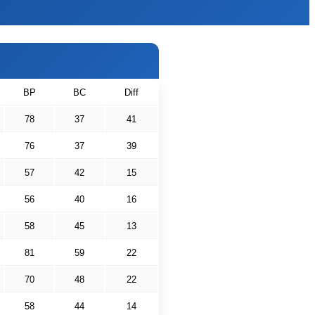
BP
BC
Diff
78
37
41
76
37
39
57
42
15
56
40
16
58
45
13
81
59
22
70
48
22
58
44
14