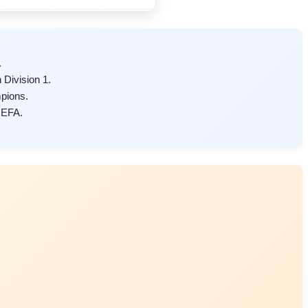
.
Division 1.
pions.
UEFA.
.