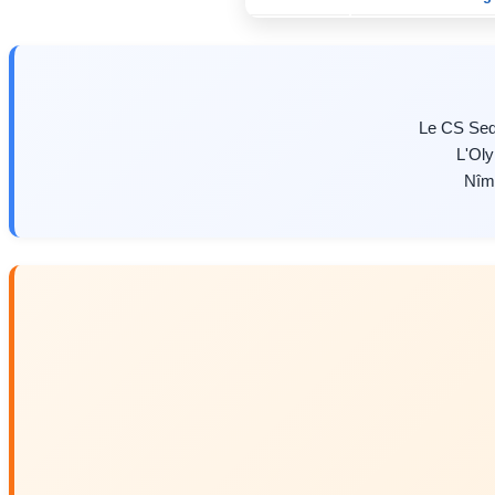
Le CS Sed
L'Oly
Nîm