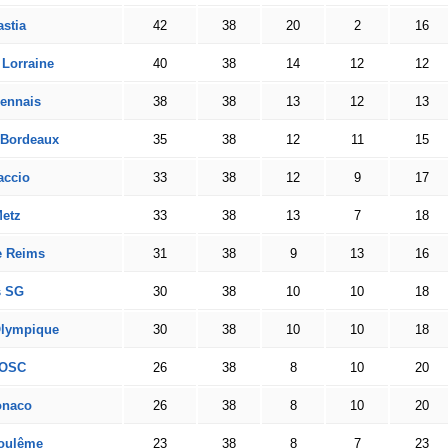
stia
42
38
20
2
16
Lorraine
40
38
14
12
12
ennais
38
38
13
12
13
 Bordeaux
35
38
12
11
15
accio
33
38
12
9
17
etz
33
38
13
7
18
e Reims
31
38
9
13
16
s SG
30
38
10
10
18
Olympique
30
38
10
10
18
 OSC
26
38
8
10
20
naco
26
38
8
10
20
oulême
23
38
8
7
23