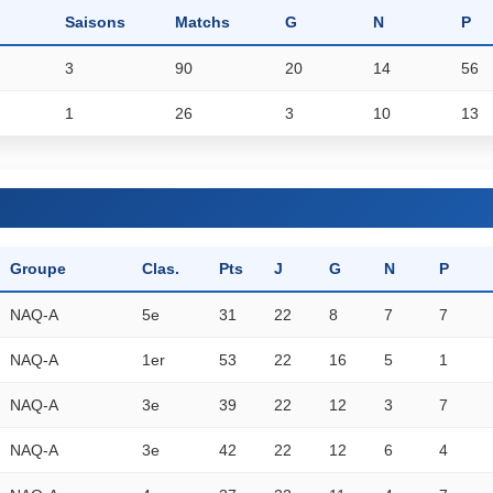
Saisons
Matchs
G
N
P
3
90
20
14
56
1
26
3
10
13
Groupe
Clas.
Pts
J
G
N
P
NAQ-A
5e
31
22
8
7
7
NAQ-A
1er
53
22
16
5
1
NAQ-A
3e
39
22
12
3
7
NAQ-A
3e
42
22
12
6
4