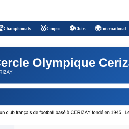

🥇
⚽
🌍
Championnats
Coupes
Clubs
International
ercle Olympique Ceriz
RIZAY
un club français de football basé à CERIZAY fondé en 1945 . L