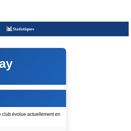
📊
Statistiques
ay
e club évolue actuellement en