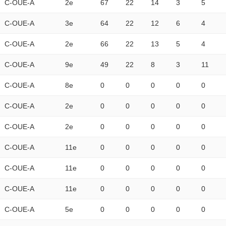
C-OUE-A
2e
67
22
14
3
5
C-OUE-A
3e
64
22
12
6
4
C-OUE-A
2e
66
22
13
5
4
C-OUE-A
9e
49
22
8
3
11
C-OUE-A
8e
0
0
0
0
0
C-OUE-A
2e
0
0
0
0
0
C-OUE-A
2e
0
0
0
0
0
C-OUE-A
11e
0
0
0
0
0
C-OUE-A
11e
0
0
0
0
0
C-OUE-A
11e
0
0
0
0
0
C-OUE-A
5e
0
0
0
0
0