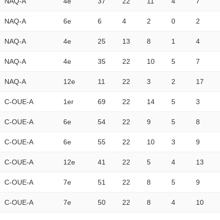
NAQ-A
4e
37
22
11
4
7
NAQ-A
6e
6
4
2
0
2
NAQ-A
4e
25
13
8
1
4
NAQ-A
4e
35
22
10
5
7
NAQ-A
12e
11
22
3
2
17
C-OUE-A
1er
69
22
14
5
3
C-OUE-A
6e
54
22
9
5
8
C-OUE-A
6e
55
22
10
3
9
C-OUE-A
12e
41
22
5
4
13
C-OUE-A
7e
51
22
8
5
9
C-OUE-A
7e
50
22
8
4
10