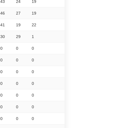
43
24
19
46
27
19
41
19
22
30
29
1
0
0
0
0
0
0
0
0
0
0
0
0
0
0
0
0
0
0
0
0
0