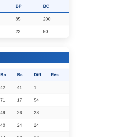
BP
BC
85
200
22
50
Bp
Bc
Diff
Rés
42
41
1
71
17
54
49
26
23
48
24
24