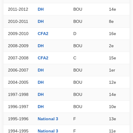
2011-2012
DH
BOU
14e
4
2010-2011
DH
BOU
8e
5
2009-2010
CFA2
D
16e
4
2008-2009
DH
BOU
2e
8
2007-2008
CFA2
C
15e
5
2006-2007
DH
BOU
1er
7
2004-2005
DH
BOU
12e
5
1997-1998
DH
BOU
14e
3
1996-1997
DH
BOU
10e
5
1995-1996
National 3
F
13e
2
1994-1995
National 3
F
11e
2