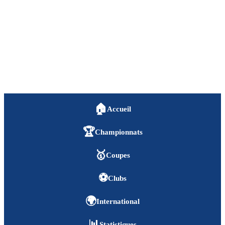
🏠
Accueil
🏆
Championnats
🥇
Coupes
⚽
Clubs
🌍
International
📊
Statistiques