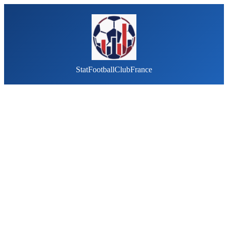
StatFootballClubFrance