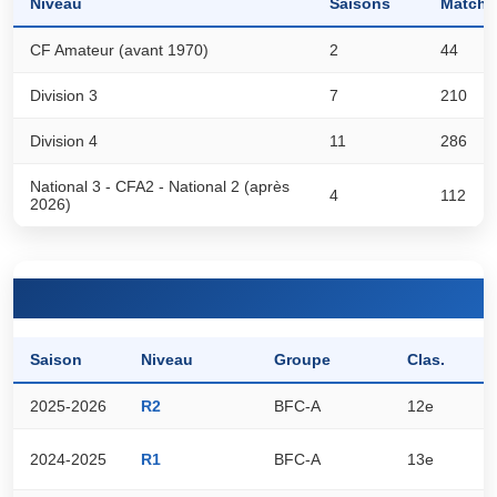
Niveau
Saisons
Matchs
CF Amateur (avant 1970)
2
44
Division 3
7
210
Division 4
11
286
National 3 - CFA2 - National 2 (après
4
112
2026)
Saison
Niveau
Groupe
Clas.
P
2025-2026
R2
BFC-A
12e
6
2024-2025
R1
BFC-A
13e
1