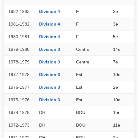
1982-1983
Division 4
F
2e
3
1981-1982
Division 4
F
3e
3
1980-1981
Division 4
F
5e
2
1979-1980
Division 3
Centre
14e
2
1978-1979
Division 3
Centre
7e
3
1977-1978
Division 3
Est
10e
2
1976-1977
Division 3
Est
2e
3
1975-1976
Division 3
Est
10e
2
1974-1975
DH
BOU
1er
0
1972-1973
DH
BOU
11e
0
1971-1972
DH
BOU
2e
0