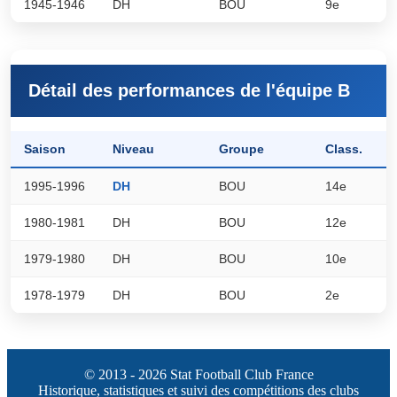
1945-1946
DH
BOU
9e
0
Détail des performances de l'équipe B
Saison
Niveau
Groupe
Class.
P
1995-1996
DH
BOU
14e
3
1980-1981
DH
BOU
12e
0
1979-1980
DH
BOU
10e
0
1978-1979
DH
BOU
2e
0
© 2013 - 2026 Stat Football Club France
Historique, statistiques et suivi des compétitions des clubs