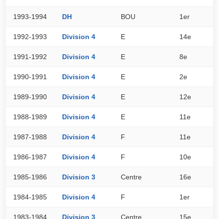
1993-1994
DH
BOU
1er
6
1992-1993
Division 4
E
14e
1
1991-1992
Division 4
E
8e
2
1990-1991
Division 4
E
2e
3
1989-1990
Division 4
E
12e
2
1988-1989
Division 4
E
11e
2
1987-1988
Division 4
F
11e
2
1986-1987
Division 4
F
10e
2
1985-1986
Division 3
Centre
16e
1
1984-1985
Division 4
F
1er
3
1983-1984
Division 3
Centre
15e
2