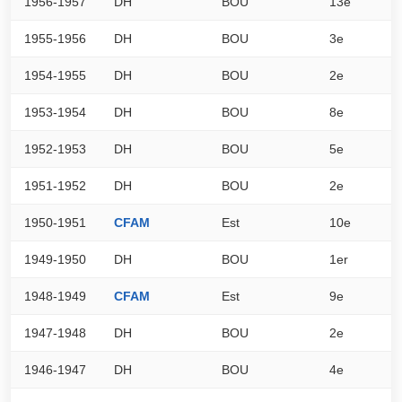
1956-1957
DH
BOU
13e
0
1955-1956
DH
BOU
3e
0
1954-1955
DH
BOU
2e
0
1953-1954
DH
BOU
8e
0
1952-1953
DH
BOU
5e
0
1951-1952
DH
BOU
2e
0
1950-1951
CFAM
Est
10e
1
1949-1950
DH
BOU
1er
0
1948-1949
CFAM
Est
9e
1
1947-1948
DH
BOU
2e
0
1946-1947
DH
BOU
4e
0